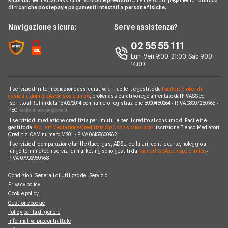
Ricorda:
nel mercato assicurativo
NON è previsto
come metodo di pagamento l'
utilizzo
Preventivo Assicurazione Viaggio
Allianz Direct
di ricariche postepay e pagamenti intestati a persone fisiche.
Noleggio Lungo Termine
Domande Assicurazioni
Assicurazione Professionale
RC Familiare
Linear
News
Navigazione sicura:
Serve assistenza?
Glossario Assicurativo
Assicurazione Avvocati
Assicurazione Auto Mensile
Prima.it
Chi siamo
02 55 55 111
Notizie Assicurazioni
Assicurazione Infortuni
Quixa
Lun-Ven 9:00-21:00; Sab 9.00-
Perché scegliere Facile.it
Argomenti in evidenza Assicurazioni
Assicurazione Cane
14.00
Verti
Contatti
Assicurazione Smartphone
UnipolSai
Il servizio di intermediazione assicurativa di Facile.it è gestito da
Facile.it Broker di
Mappa del sito
Assicurazione Autocarro
assicurazioni S.p.A. con socio unico
, broker assicurativo regolamentato dall'IVASS ed
iscritto al RUI in data 13/02/2014 con numero registrazione B000480264 • P.IVA 08007250965 •
Allianz
PEC
Il servizio di mediazione creditizia per i mutui e per il credito al consumo di Facile.it è
Compagnie e intermediari
gestito da
Facile.it Mediazione Creditizia S.p.A. con socio unico
, iscrizione Elenco Mediatori
Creditizi OAM numero M201 • P.IVA 06158600962
Il servizio di comparazione tariffe (luce, gas, ADSL, cellulari, conti e carte, noleggio a
lungo termine) ed i servizi di marketing sono gestiti da
Facile.it S.p.A. con socio unico
•
P.IVA 07902950968
Condizioni Generali di Utilizzo del Servizio
Privacy policy
Cookie policy
Gestione cookie
Policy parità di genere
Informativa precontrattule