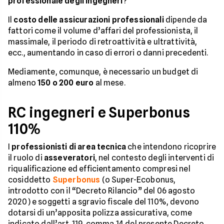
professionale degli ingegneri
?
Il
costo delle assicurazioni professionali
dipende da
fattori come il volume d’affari del professionista, il
massimale, il periodo di retroattività e ultrattività,
ecc., aumentando in caso di errori o danni precedenti.
Mediamente, comunque, è necessario un budget di
almeno
150 o 200 euro
al mese.
RC ingegneri e Superbonus
110%
I
professionisti di area tecnica
che intendono ricoprire
il ruolo di
asseveratori
, nel contesto degli interventi di
riqualificazione ed efficientamento compresi nel
cosiddetto
Superbonus
(o Super-Ecobonus,
introdotto con il “Decreto Rilancio” del 06 agosto
2020) e soggetti a sgravio fiscale del 110%, devono
dotarsi di un’apposita polizza assicurativa, come
indicato dall’art. 119, comma 14 del presente Decreto.