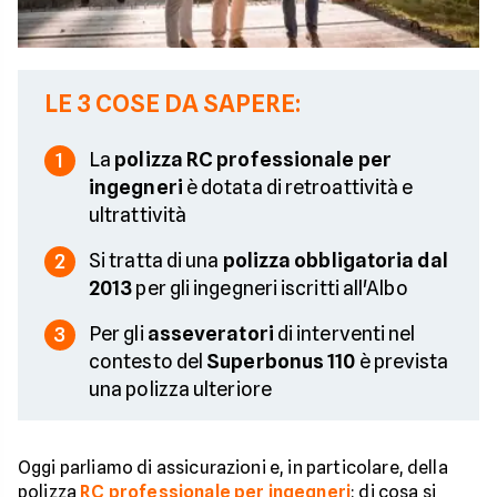
LE 3 COSE DA SAPERE:
La
polizza RC professionale per
1
ingegneri
è dotata di retroattività e
ultrattività
Si tratta di una
polizza obbligatoria dal
2
2013
per gli ingegneri iscritti all'Albo
Per gli
asseveratori
di interventi nel
3
contesto del
Superbonus 110
è prevista
una polizza ulteriore
Oggi parliamo di assicurazioni e, in particolare, della
polizza
RC professionale per ingegneri
: di cosa si