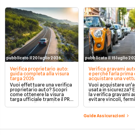
pubblicato il 20 luglio 2026
pubblicato il 15 luglio 2
Verifica proprietario auto:
Verifica gravami au
guida completa alla visura
e perché farla prima 
targa 2026
acquistare una vett
Vuoi effettuare una verifica
Vuoi acquistare un'
proprietario auto? Scopri
usata in sicurezza? 
come ottenere la visura
la verifica gravami a
targa ufficiale tramite il PRA
evitare vincoli, fermi
per controllare dati e
ipoteche. Scopri co
vincoli in totale sicurezza.
tutelare il tuo acqui
Guide Assicurazioni