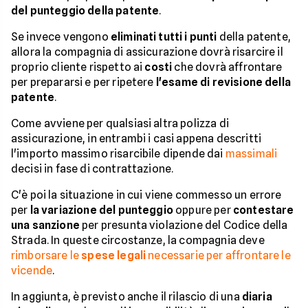
del punteggio della patente
.
Se invece vengono
eliminati tutti i punti
della patente,
allora la compagnia di assicurazione dovrà risarcire il
proprio cliente rispetto ai
costi
che dovrà affrontare
per prepararsi e per ripetere
l'esame di revisione della
patente
.
Come avviene per qualsiasi altra polizza di
assicurazione, in entrambi i casi appena descritti
l'importo massimo risarcibile dipende dai
massimali
decisi in fase di contrattazione.
C'è poi la situazione in cui viene commesso un errore
per
la variazione del punteggio
oppure per
contestare
una sanzione
per presunta violazione del Codice della
Strada. In queste circostanze, la compagnia deve
rimborsare le
spese legali
necessarie per affrontare le
vicende
.
In aggiunta, è previsto anche il rilascio di una
diaria