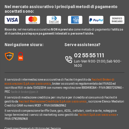
Assicurazione Viaggio
Preventivo Assicurazione Autocarro
Bene Assicurazioni
Nel mercato assicurativo i principali metodi di pagamento
Conti e Carte
Osservatorio Assicurazioni
Assicurazione Casa
accettati sono:
Preventivo Assicurazione Casa
ConTe
Telefonia Mobile
Guida Assicurazioni
Assicurazione Vita
Preventivo Assicurazione Vita
Genertel
Pay TV
Agenzie Assicurative
Assicurazione Mutuo
Ricorda:
nel mercato assicurativo
NON è previsto
come metodo di pagamento l'
utilizzo
Preventivo Assicurazione Viaggio
Allianz Direct
di ricariche postepay e pagamenti intestati a persone fisiche.
Noleggio Lungo Termine
Domande Assicurazioni
Assicurazione Professionale
RC Familiare
Linear
News
Navigazione sicura:
Serve assistenza?
Glossario Assicurativo
Assicurazione Avvocati
Assicurazione Auto Mensile
Prima.it
Chi siamo
02 55 55 111
Notizie Assicurazioni
Assicurazione Infortuni
Quixa
Lun-Ven 9:00-21:00; Sab 9.00-
Perché scegliere Facile.it
Argomenti in evidenza Assicurazioni
Assicurazione Cane
14.00
Verti
Contatti
Assicurazione Smartphone
UnipolSai
Il servizio di intermediazione assicurativa di Facile.it è gestito da
Facile.it Broker di
Mappa del sito
Assicurazione Autocarro
assicurazioni S.p.A. con socio unico
, broker assicurativo regolamentato dall'IVASS ed
iscritto al RUI in data 13/02/2014 con numero registrazione B000480264 • P.IVA 08007250965 •
Allianz
PEC
Il servizio di mediazione creditizia per i mutui e per il credito al consumo di Facile.it è
Compagnie e intermediari
gestito da
Facile.it Mediazione Creditizia S.p.A. con socio unico
, iscrizione Elenco Mediatori
Creditizi OAM numero M201 • P.IVA 06158600962
Il servizio di comparazione tariffe (luce, gas, ADSL, cellulari, conti e carte, noleggio a
lungo termine) ed i servizi di marketing sono gestiti da
Facile.it S.p.A. con socio unico
•
P.IVA 07902950968
Condizioni Generali di Utilizzo del Servizio