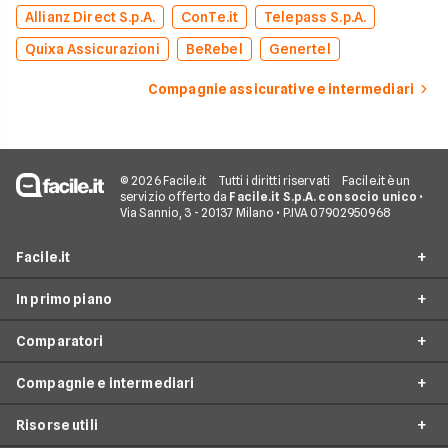
Allianz Direct S.p.A.
ConTe.it
Telepass S.p.A.
Quixa Assicurazioni
BeRebel
Genertel
Compagnie assicurative e intermediari
© 2026 Facile.it
Tutti i diritti riservati
Facile.it è un
servizio offerto da
Facile.it S.p.A. con socio unico
•
Via Sannio, 3 - 20137 Milano • P.IVA 07902950968
Facile.it
In primo piano
Assicurazioni
Comparatori
Prestiti
Assicurazioni online
Mutui
Compagnie e intermediari
Assicurazione Auto
Preventivo assicurazione auto
Internet Casa
Assicurazione Moto
Risorse utili
Preventivo Assicurazione Moto
24hassistance
Luce e Gas