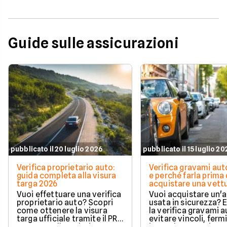
Guide sulle assicurazioni
pubblicato il 20 luglio 2026
pubblicato il 15 luglio 2
Verifica proprietario auto:
Verifica gravami au
guida completa alla visura
e perché farla prima 
targa 2026
acquistare una vett
Vuoi effettuare una verifica
Vuoi acquistare un'
proprietario auto? Scopri
usata in sicurezza? 
come ottenere la visura
la verifica gravami a
targa ufficiale tramite il PRA
evitare vincoli, fermi
per controllare dati e
ipoteche. Scopri co