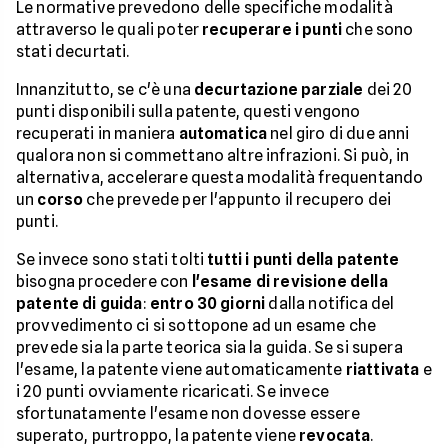
Le normative prevedono delle specifiche modalità
attraverso le quali poter
recuperare i punti
che sono
stati decurtati.
Innanzitutto, se c'è una
decurtazione parziale
dei 20
punti disponibili sulla patente, questi vengono
recuperati in maniera
automatica
nel giro di due anni
qualora non si commettano altre infrazioni. Si può, in
alternativa, accelerare questa modalità frequentando
un
corso
che prevede per l'appunto il recupero dei
punti.
Se invece sono stati tolti
tutti i punti della patente
bisogna procedere con
l'esame di revisione della
patente di guida
:
entro 30 giorni
dalla notifica del
provvedimento ci si sottopone ad un esame che
prevede sia la parte teorica sia la guida. Se si supera
l'esame, la patente viene automaticamente
riattivata
e
i 20 punti ovviamente ricaricati. Se invece
sfortunatamente l'esame non dovesse essere
superato, purtroppo, la patente viene
revocata
.