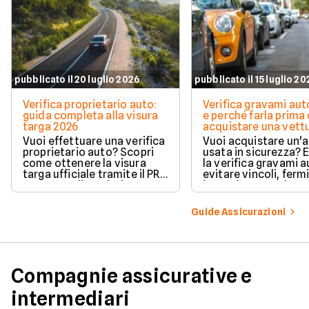
pubblicato il 20 luglio 2026
pubblicato il 15 luglio 2
Verifica proprietario auto:
Verifica gravami au
guida completa alla visura
e perché farla prima 
targa 2026
acquistare una vett
Vuoi effettuare una verifica
Vuoi acquistare un'
proprietario auto? Scopri
usata in sicurezza? 
come ottenere la visura
la verifica gravami a
targa ufficiale tramite il PRA
evitare vincoli, fermi
per controllare dati e
ipoteche. Scopri co
vincoli in totale sicurezza.
tutelare il tuo acqui
Guide Assicurazioni
Compagnie assicurative e
intermediari