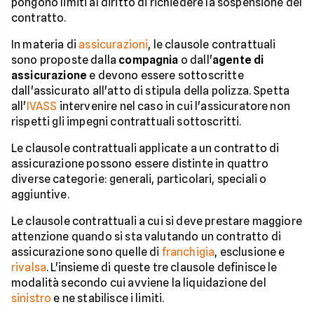
pongono limiti al diritto di richiedere la sospensione del
contratto.
In materia di
assicurazioni
, le clausole contrattuali
sono proposte dalla
compagnia
o dall'
agente di
assicurazione
e devono essere sottoscritte
dall'assicurato all'atto di stipula della polizza. Spetta
all'
IVASS
intervenire nel caso in cui l'assicuratore non
rispetti gli impegni contrattuali sottoscritti.
Le clausole contrattuali applicate a un contratto di
assicurazione possono essere distinte in quattro
diverse categorie: generali, particolari, speciali o
aggiuntive.
Le clausole contrattuali a cui si deve prestare maggiore
attenzione quando si sta valutando un contratto di
assicurazione sono quelle di
franchigia
, esclusione e
rivalsa
. L'insieme di queste tre clausole definisce le
modalità secondo cui avviene la liquidazione del
sinistro
e ne stabilisce i limiti.