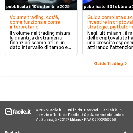
pubblicato il 10 settembre 2025
pubblicato il 3 febbraio
Volume trading: cos'è,
Guida completa su 
come funziona e come
investire in criptova
interpretarlo
strategie, piattafor
consigli per iniziare
Il volume nel trading misura
Negli ultimi anni, il
la quantità di strumenti
delle criptovalute ha
finanziari scambiati in un
una crescita esponen
dato intervallo di tempo ed
attirando l'attenzio
è un indicatore chiave per
degli investitori reta
valutare la forza e
istituzionali.
l’affidabilità dei movimenti
Guide Trading
di prezzo. Analizzarlo
permette di confermare
trend, individuare zone di
liquidità e anticipare
possibili inversioni,
soprattutto se combinato
con altri strumenti tecnici.
© 2026 Facile.it
Tutti i diritti riservati
Facile.it è un
servizio offerto da
Facile.it S.p.A. con socio unico
•
Via Sannio, 3 - 20137 Milano • P.IVA 07902950968
Facile.it