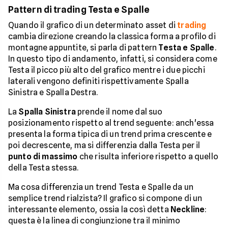
Pattern di trading Testa e Spalle
Quando il grafico di un determinato asset di
trading
cambia direzione creando la classica forma a profilo di
montagne appuntite, si parla di pattern
Testa e Spalle
.
In questo tipo di andamento, infatti, si considera come
Testa il picco più alto del grafico mentre i due picchi
laterali vengono definiti rispettivamente Spalla
Sinistra e Spalla Destra.
La
Spalla Sinistra
prende il nome dal suo
posizionamento rispetto al trend seguente: anch'essa
presenta la forma tipica di un trend prima crescente e
poi decrescente, ma si differenzia dalla Testa per il
punto di massimo
che risulta inferiore rispetto a quello
della Testa stessa.
Ma cosa differenzia un trend Testa e Spalle da un
semplice trend rialzista? Il grafico si compone di un
interessante elemento, ossia la così detta
Neckline
:
questa è la linea di congiunzione tra il minimo