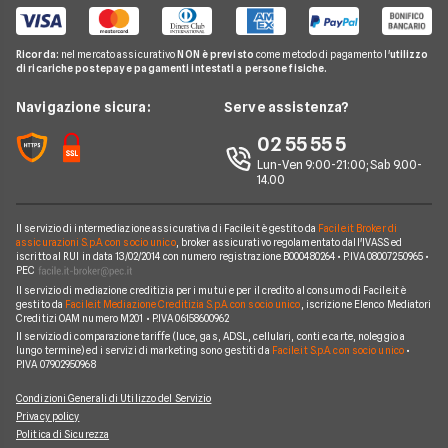
Offerte Internet Casa
Noleggio Lungo Termine Privati
Consolidamento Debiti
Reclami
Pompa di calore
Notizie Investimenti
Notizie Assicurazioni
Offerte Internet Mobile
Noleggio Lungo Termine Senza Anticipo
Migliori Prestiti
Mappa del sito
Ricorda:
nel mercato assicurativo
NON è previsto
come metodo di pagamento l'
utilizzo
Notizie Luce e gas
Notizie Trading
Offerte Telefonia Mobile Partita Iva
di ricariche postepay e pagamenti intestati a persone fisiche.
Noleggio Lungo Termine Auto Usate
Prestito per ristrutturazione
Facile.it Corporate
Notizie Telefonia Mobile
Navigazione sicura:
Serve assistenza?
Noleggio Lungo Termine Auto Elettriche
Notizie Finanziamenti
Facile.it Club
Notizie TV a pagamento
02 55 55 5
Notizie noleggio
We're hiring!
Lavora in Facile.it
Lun-Ven 9:00-21:00; Sab 9.00-
14.00
Il servizio di intermediazione assicurativa di Facile.it è gestito da
Facile.it Broker di
assicurazioni S.p.A. con socio unico
, broker assicurativo regolamentato dall'IVASS ed
iscritto al RUI in data 13/02/2014 con numero registrazione B000480264 • P.IVA 08007250965 •
PEC
Il servizio di mediazione creditizia per i mutui e per il credito al consumo di Facile.it è
gestito da
Facile.it Mediazione Creditizia S.p.A. con socio unico
, iscrizione Elenco Mediatori
Creditizi OAM numero M201 • P.IVA 06158600962
Il servizio di comparazione tariffe (luce, gas, ADSL, cellulari, conti e carte, noleggio a
lungo termine) ed i servizi di marketing sono gestiti da
Facile.it S.p.A. con socio unico
•
P.IVA 07902950968
Condizioni Generali di Utilizzo del Servizio
Privacy policy
Politica di Sicurezza