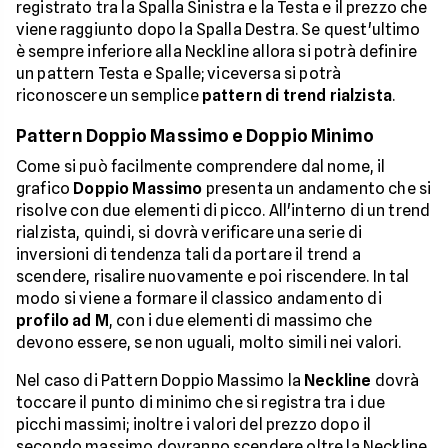
registrato tra la Spalla Sinistra e la Testa e il prezzo che
viene raggiunto dopo la Spalla Destra. Se quest'ultimo
è sempre inferiore alla Neckline allora si potrà definire
un pattern Testa e Spalle; viceversa si potrà
riconoscere un semplice
pattern di trend rialzista
.
Pattern Doppio Massimo e Doppio Minimo
Come si può facilmente comprendere dal nome, il
grafico
Doppio Massimo
presenta un andamento che si
risolve con due elementi di picco. All'interno di un trend
rialzista, quindi, si dovrà verificare una serie di
inversioni di tendenza tali da portare il trend a
scendere, risalire nuovamente e poi riscendere. In tal
modo si viene a formare il classico andamento di
profilo ad M
, con i due elementi di massimo che
devono essere, se non uguali, molto simili nei valori.
Nel caso di Pattern Doppio Massimo la
Neckline
dovrà
toccare il punto di minimo che si registra tra i due
picchi massimi; inoltre i valori del prezzo dopo il
secondo massimo dovranno scendere oltre la Neckline