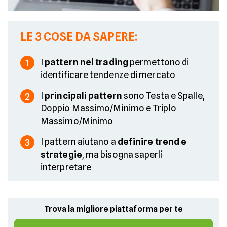
LE 3 COSE DA SAPERE:
I
pattern nel trading
permettono di
1
identificare tendenze di mercato
I
principali pattern
sono Testa e Spalle,
2
Doppio Massimo/Minimo e Triplo
Massimo/Minimo
I pattern aiutano a
definire trend e
3
strategie
, ma bisogna saperli
interpretare
Trova la migliore piattaforma per te