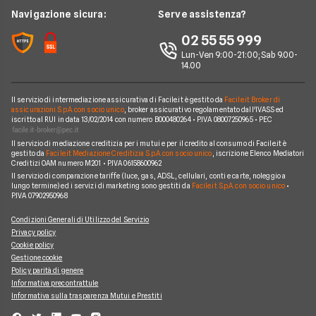
Offerte con smartphone
Offerte Iliad
News
Navigazione sicura:
Serve assistenza?
Argomenti in evidenza Telefonia
Offerte Ho Mobile
Chi siamo
02 55 55 999
Cambiare operatore telefonico
Offerte Very Mobile
Lun-Ven 9:00-21:00; Sab 9.00-
Perché scegliere Facile.it
14.00
Offerte Kena Mobile
Contatti
Offerte Coop Voce
Il servizio di intermediazione assicurativa di Facile.it è gestito da
Facile.it Broker di
Mappa del sito
assicurazioni S.p.A. con socio unico
, broker assicurativo regolamentato dall'IVASS ed
iscritto al RUI in data 13/02/2014 con numero B000480264 • P.IVA 08007250965 • PEC
Compagnie Telefoniche
Il servizio di mediazione creditizia per i mutui e per il credito al consumo di Facile.it è
gestito da
Facile.it Mediazione Creditizia S.p.A. con socio unico
, iscrizione Elenco Mediatori
Creditizi OAM numero M201 • P.IVA 06158600962
Il servizio di comparazione tariffe (luce, gas, ADSL, cellulari, conti e carte, noleggio a
lungo termine) ed i servizi di marketing sono gestiti da
Facile.it S.p.A. con socio unico
•
P.IVA 07902950968
Condizioni Generali di Utilizzo del Servizio
Privacy policy
Cookie policy
Gestione cookie
Policy parità di genere
Informativa precontrattule
Informativa sulla trasparenza Mutui e Prestiti