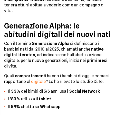
tenera età, si abitua a vederlo come un compagno di
vita.
Generazione Alpha: le
abitudini digitali dei nuovi nati
Con il termine
Generazione Alpha
si definiscono i
bambini nati dal 2010 al 2025, chiamati anche
native
digital literates
, ad indicare che l’alfabetizzazione
digitale, per le nuove generazioni, inizia nei
primi mesi
di vita.
Quali
comportamenti
hanno i bambini di oggi e come si
rapportano al
digitale
? Lo ha rilevato lo studio Di.Te:
Il
33%
dei bimbi di 5/6 anni usa i
Social Network
L’
83%
utilizza il
tablet
Il
59%
chatta su
Whatsapp