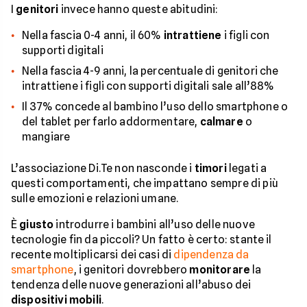
I
genitori
invece hanno queste abitudini:
Nella fascia 0-4 anni, il 60%
intrattiene
i figli con
supporti digitali
Nella fascia 4-9 anni, la percentuale di genitori che
intrattiene i figli con supporti digitali sale all’88%
Il 37% concede al bambino l’uso dello smartphone o
del tablet per farlo addormentare,
calmare
o
mangiare
L’associazione Di.Te non nasconde i
timori
legati a
questi comportamenti, che impattano sempre di più
sulle emozioni e relazioni umane.
È
giusto
introdurre i bambini all’uso delle nuove
tecnologie fin da piccoli? Un fatto è certo: stante il
recente moltiplicarsi dei casi di
dipendenza da
smartphone
, i genitori dovrebbero
monitorare
la
tendenza delle nuove generazioni all’abuso dei
dispositivi mobili
.