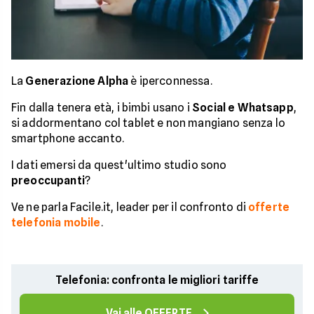
La
Generazione Alpha
è iperconnessa.
Fin dalla tenera età, i bimbi usano i
Social e Whatsapp
,
si addormentano col tablet e non mangiano senza lo
smartphone accanto.
I dati emersi da quest'ultimo studio sono
preoccupanti
?
Ve ne parla Facile.it, leader per il confronto di
offerte
telefonia mobile
.
Telefonia: confronta le migliori tariffe
Vai alle OFFERTE