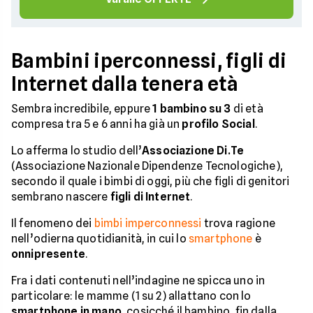
Bambini iperconnessi, figli di
Internet dalla tenera età
Sembra incredibile, eppure
1 bambino su 3
di età
compresa tra 5 e 6 anni ha già un
profilo Social
.
Lo afferma lo studio dell’
Associazione Di.Te
(Associazione Nazionale Dipendenze Tecnologiche),
secondo il quale i bimbi di oggi, più che figli di genitori
sembrano nascere
figli di Internet
.
Il fenomeno dei
bimbi imperconnessi
trova ragione
nell’odierna quotidianità, in cui lo
smartphone
è
onnipresente
.
Fra i dati contenuti nell’indagine ne spicca uno in
particolare: le mamme (1 su 2) allattano con lo
smartphone in mano
, cosicché il bambino, fin dalla