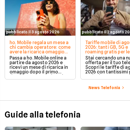
pubblicato il 3 agosto 2026
pubblicato il 2 agosto 2
ho. Mobile regala un mese a
Tariffe mobile di ag
chi cambia operatore: come
2026: tanti GB, 5G e
avere la ricarica omaggio
roaming gratis per le
ad agosto 2026
vacanze
Passa a ho. Mobile online a
Stai cercando una 
partire da agosto 2026 e
offerta per il tuo te
ricevi un mese di ricarica in
Scopri le tariffe di 
omaggio dopo il primo
2026 con tantissimi g
rinnovo. La promozione è
5G incluso.
valida per chi richiede la
portabilità del numero e ti
News Telefonia
permette di azzerare il
costo del secondo mese in
modo automatico.
Guide alla telefonia