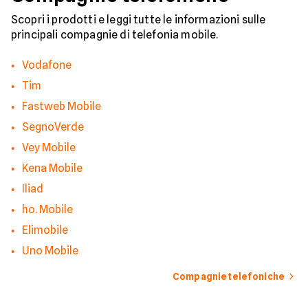
pericolo e a usare gli
strumenti giusti per
Scopri i prodotti e leggi tutte le informazioni sulle
bloccare finalmente 
principali compagnie di telefonia mobile.
contatti indesiderati
Vodafone
Tim
Fastweb Mobile
SegnoVerde
Vey Mobile
Kena Mobile
Iliad
ho. Mobile
Elimobile
Uno Mobile
Compagnie telefoniche