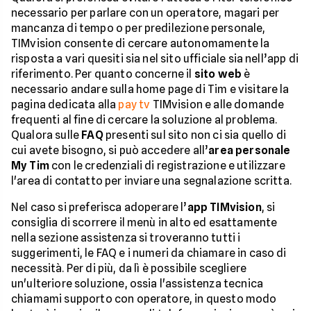
necessario per parlare con un operatore, magari per
mancanza di tempo o per predilezione personale,
TIMvision consente di cercare autonomamente la
risposta a vari quesiti sia nel sito ufficiale sia nell’app di
riferimento. Per quanto concerne il
sito web
è
necessario andare sulla home page di Tim e visitare la
pagina dedicata alla
pay tv
TIMvision e alle domande
frequenti al fine di cercare la soluzione al problema.
Qualora sulle
FAQ
presenti sul sito non ci sia quello di
cui avete bisogno, si può accedere all’
area personale
My Tim
con le credenziali di registrazione e utilizzare
l'area di contatto per inviare una segnalazione scritta.
Nel caso si preferisca adoperare l’
app TIMvision
, si
consiglia di scorrere il menù in alto ed esattamente
nella sezione assistenza si troveranno tutti i
suggerimenti, le FAQ e i numeri da chiamare in caso di
necessità. Per di più, da lì è possibile scegliere
un'ulteriore soluzione, ossia l'assistenza tecnica
chiamami supporto con operatore, in questo modo