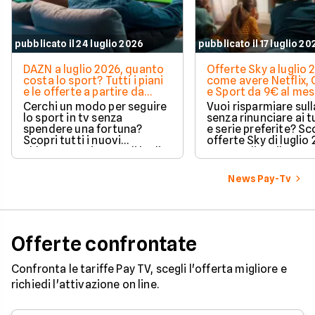
pubblicato il 24 luglio 2026
pubblicato il 17 luglio 20
DAZN a luglio 2026, quanto
Offerte Sky a luglio 
costa lo sport? Tutti i piani
come avere Netflix,
e le offerte a partire da
e Sport da 9€ al me
11,99€
Cerchi un modo per seguire
Vuoi risparmiare sul
lo sport in tv senza
senza rinunciare ai t
spendere una fortuna?
e serie preferite? Sco
Scopri tutti i nuovi
offerte Sky di luglio
abbonamenti DAZN di luglio
per scegliere il piano
2026 e trova l'offerta
adatto alle tue esig
perfetta per le tue passioni
ottimizzare le spese 
News Pay-Tv
e le tue tasche.
Offerte confrontate
Confronta le tariffe Pay TV, scegli l'offerta migliore e
richiedi l'attivazione on line.