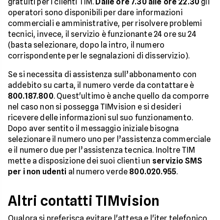
gratuiti per i clienti TIM.
Dalle ore 7.30 alle ore 22.30
gli
operatori sono disponibili per dare informazioni
commerciali e amministrative, per risolvere problemi
tecnici, invece, il servizio è funzionante 24 ore su 24
(basta selezionare, dopo la intro, il numero
corrispondente per le segnalazioni di disservizio).
Se si necessita di assistenza sull’abbonamento con
addebito su carta, il numero verde da contattare è
800.187.800
. Quest'ultimo è anche quello da comporre
nel caso non si possegga TIMvision e si desideri
ricevere delle informazioni sul suo funzionamento.
Dopo aver sentito il messaggio iniziale bisogna
selezionare il numero uno per l’assistenza commerciale
e il numero due per l’assistenza tecnica. Inoltre TIM
mette a disposizione dei suoi clienti un
servizio SMS
per i non udenti
al numero verde
800.020.955
.
Altri contatti TIMvision
Qualora si preferisca evitare l'attesa e l'iter telefonico