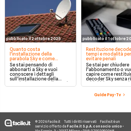
pubblicato il 2 ottobre 2025
pubblicato il 1 ottobre 2
Quanto costa
Restituzione decode
l'installazione della
tempi e modalità pe
parabola Sky e come
evitare penali
funziona l'intervento
Se stai pensando di
Se stai per chiudere
abbonarti a Sky e vuoi
l’abbonamento o vu
conoscere i dettagli
capire come restituir
sull'installazione della
decoder Sky senza r
parabola, ecco quali sono i
addebiti, questa guid
costi associati
porta passo dopo p
all'installazione standard.
Guide Pay-Tv
© 2026 Facile.it
Tutti i diritti riservati
Facile.it è un
servizio offerto da
Facile.it S.p.A. con socio unico
•
Via Sannio, 3 - 20137 Milano • P.IVA 07902950968