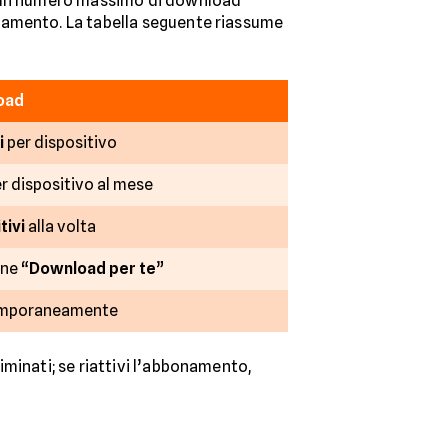
a un numero massimo di download
namento. La tabella seguente riassume
oad
i
per dispositivo
er dispositivo al mese
tivi
alla volta
one “
Download per te
”
mporaneamente
liminati; se riattivi l’abbonamento,