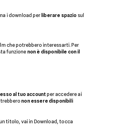
mina i download per
liberare spazio
sul
ilm che potrebbero interessarti. Per
sta funzione
non è disponibile con il
esso al tuo account
per accedere ai
potrebbero
non essere disponibili
 un titolo, vai in Download, tocca