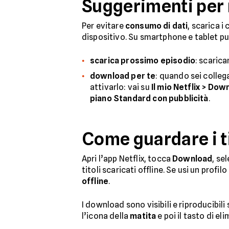
Suggerimenti per 
Per evitare
consumo di dati
, scarica i
dispositivo. Su smartphone e tablet pu
scarica prossimo episodio
: scaric
download per te
: quando sei colleg
attivarlo: vai su
Il mio Netflix > Do
piano Standard con pubblicità
.
Come guardare i ti
Apri l’app Netflix, tocca
Download
, se
titoli scaricati offline. Se usi un prof
offline
.
I download sono visibili e riproducibili 
l’icona della
matita
e poi il tasto di e