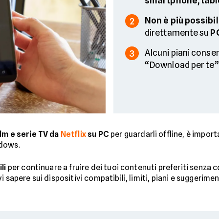
smartphone, tabl
Non è più possibi
2
direttamente su
P
Alcuni piani cons
3
“Download per te”
ilm e serie TV da
Netflix
su PC
per guardarli offline, è impor
ndows.
li
per continuare a fruire dei tuoi contenuti preferiti senza 
sapere sui dispositivi compatibili, limiti, piani e suggeriment