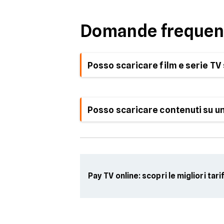
Domande frequen
Posso scaricare film e serie T
No, dal 2024 Netflix ha
rimosso la po
contenuti
direttamente su PC Window
Posso scaricare contenuti su u
No, i contenuti scaricati
non posson
chiavette USB
o altri dispositivi est
Pay TV online: scopri le migliori tari