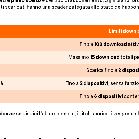
a del
piano scelto
e del tipo di abbonamento. Ogni piano h
ti scaricati hanno una scadenza legata allo stato dell’abbo
Limiti downl
Fino a
100 download attiv
Massimo
15 download
totali p
Scarica fino a
2 disposi
tà
Fino a
2 dispositivi
, senza funzi
Fino a
6 dispositivi
conte
denza
: se disdici l’abbonamento, i titoli scaricati vengono e