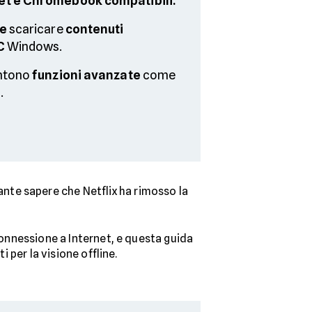
et e Chromebook compatibili.
le
scaricare
contenuti
C
Windows.
entono
funzioni avanzate
come
.
tante sapere che Netflix ha rimosso la
connessione a Internet, e questa guida
i per la visione offline.