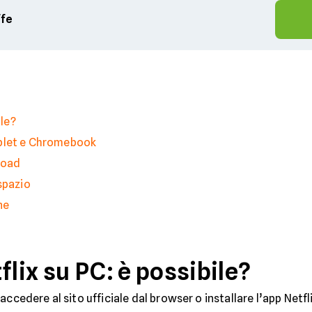
ffe
ile?
ablet e Chromebook
load
spazio
ne
flix su PC: è possibile?
 accedere al sito ufficiale dal browser o installare l’app Netfl