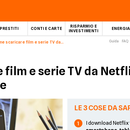
RISPARMIO E
PRESTITI
CONTI E CARTE
ENERGIA
INVESTIMENTI
Guida
FAQ
Come scaricare film e serie TV da Netflix
film e serie TV da Netfli
ne
LE 3 COSE DA SA
I download Netfli
1