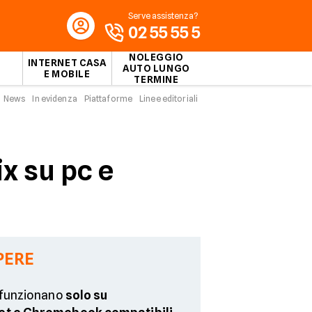
Serve assistenza?
02 55 55 5
NOLEGGIO
INTERNET CASA
AUTO LUNGO
E MOBILE
TERMINE
News
In evidenza
Piattaforme
Linee editoriali
x su pc e
PERE
x funzionano
solo su