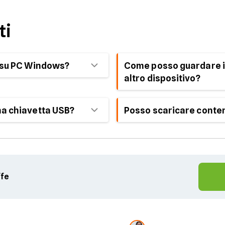
ti
V su PC Windows?
Come posso guardare i 
altro dispositivo?
ssibilità di scaricare
s tramite l'app Netflix.
I contenuti scaricati sono
na chiavetta USB?
Posso scaricare conten
stati scaricati
e non posson
dispositivi.
o essere trasferiti su
No, le smart TV
non suppor
erni.
contenuti da Netflix
. Tutt
dispositivo compatibile e c
ffe