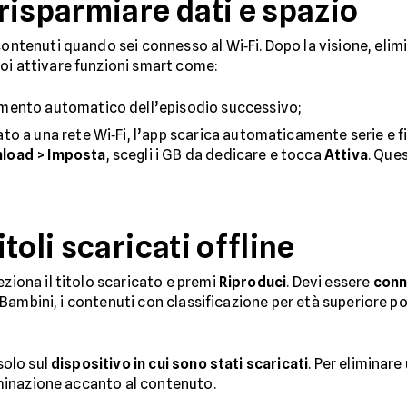
risparmiare dati e spazio
 contenuti quando sei connesso al Wi‑Fi. Dopo la visione, eli
oi attivare funzioni smart come:
amento automatico dell’episodio successivo;
ato a una rete Wi‑Fi, l’app scarica automaticamente serie e f
wnload > Imposta
, scegli i GB da dedicare e tocca
Attiva
. Que
toli scaricati offline
leziona il titolo scaricato e premi
Riproduci
. Devi essere
conn
ilo Bambini, i contenuti con classificazione per età superiore 
solo sul
dispositivo in cui sono stati scaricati
. Per eliminare
liminazione accanto al contenuto.