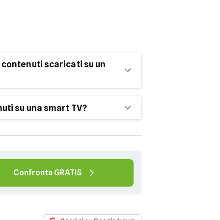
contenuti scaricati su un
legati al dispositivo su cui sono
uti su una smart TV?
o essere trasferiti su altri
tano il download diretto di
avia, puoi scaricare i contenuti su un
ollegarlo alla TV per la visione.
Confronta GRATIS