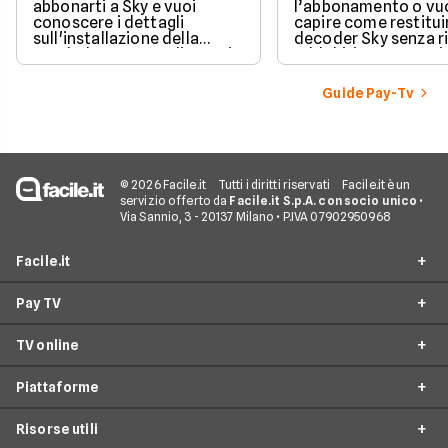
abbonarti a Sky e vuoi
l’abbonamento o vu
conoscere i dettagli
capire come restituir
sull'installazione della
decoder Sky senza r
parabola, ecco quali sono i
addebiti, questa guid
costi associati
porta passo dopo p
all'installazione standard.
Guide Pay-Tv
© 2026 Facile.it
Tutti i diritti riservati
Facile.it è un
servizio offerto da
Facile.it S.p.A. con socio unico
•
Via Sannio, 3 - 20137 Milano • P.IVA 07902950968
Facile.it
Pay TV
Assicurazioni
TV online
Prestiti
Offerte Pay TV
Mutui
Piattaforme
Offerte Sky
Offerte TV Online
Internet Casa
Offerte Mediaset Premium
Risorse utili
Offerte Now TV
CHILI
Luce e Gas