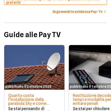
preferiti
Argomenti in evidenza Pay-Tv
Guide alle Pay TV
pubblicato il 2 ottobre 2025
pubblicato il 1 ottobre 2
Quanto costa
Restituzione decode
l'installazione della
tempi e modalità pe
parabola Sky e come
evitare penali
funziona l'intervento
Se stai pensando di
Se stai per chiudere