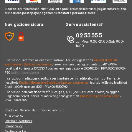
Pompa di calore
Notizie Investimenti
Notizie Assicurazioni
Offerte Internet Mobile
Noleggio Lungo Termine Senza Anticipo
Migliori Prestiti
Mappa del sito
Ricorda:
nel mercato assicurativo
NON è previsto
come metodo di pagamento l'
utilizzo
Notizie Luce e gas
Notizie Trading
Offerte Telefonia Mobile Partita Iva
di ricariche postepay e pagamenti intestati a persone fisiche.
Noleggio Lungo Termine Auto Usate
Prestito per ristrutturazione
Facile.it Corporate
Notizie Telefonia Mobile
Navigazione sicura:
Serve assistenza?
Noleggio Lungo Termine Auto Elettriche
Notizie Finanziamenti
Facile.it Club
Notizie TV a pagamento
02 55 55 5
Notizie noleggio
We're hiring!
Lavora in Facile.it
Lun-Ven 9:00-21:00; Sab 9.00-
14.00
Il servizio di intermediazione assicurativa di Facile.it è gestito da
Facile.it Broker di
assicurazioni S.p.A. con socio unico
, broker assicurativo regolamentato dall'IVASS ed
iscritto al RUI in data 13/02/2014 con numero registrazione B000480264 • P.IVA 08007250965 •
PEC
Il servizio di mediazione creditizia per i mutui e per il credito al consumo di Facile.it è
gestito da
Facile.it Mediazione Creditizia S.p.A. con socio unico
, iscrizione Elenco Mediatori
Creditizi OAM numero M201 • P.IVA 06158600962
Il servizio di comparazione tariffe (luce, gas, ADSL, cellulari, conti e carte, noleggio a
lungo termine) ed i servizi di marketing sono gestiti da
Facile.it S.p.A. con socio unico
•
P.IVA 07902950968
Condizioni Generali di Utilizzo del Servizio
Privacy policy
Politica di Sicurezza
Cookie policy
Gestione cookie