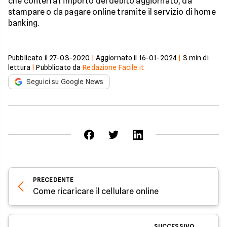
che conterrà l'importo del debito aggiornato, da
stampare o da pagare online tramite il servizio di home
banking.
Pubblicato il
27-03-2020
|
Aggiornato il
16-01-2024
|
3
min di
lettura
|
Pubblicato da
Redazione Facile.it
Seguici su Google News
PRECEDENTE
Come ricaricare il cellulare online
SUCCESSIVO