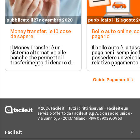
pubblicato il 27 novembre 2020
pubblicato il 12 agosto 
Money transfer: le 10 cose
Bollo auto online: c
da sapere
pagarlo
Il Money Transfer è un
Il bollo auto è la tas
sistema alternativo alle
paga per il semplice 
banche che permette il
possedere un veicolo.
trasferimento di denaro da
relativo pagamento
un paese all'altro con
essere effettuato p
l'importante vantaggio di
ufficio ACI, in Posta 
averne la disponibilità quasi
tabaccherie convenz
Guide Pagamenti
immediata.
In più, i contribuent
la possibilità di pagar
bollo in via telemati
© 2026 Facile.it
Tutti i diritti riservati
Facile.it è un
servizio offerto da
Facile.it S.p.A. con socio unico
•
Via Sannio, 3 - 20137 Milano • P.IVA 07902950968
Facile.it