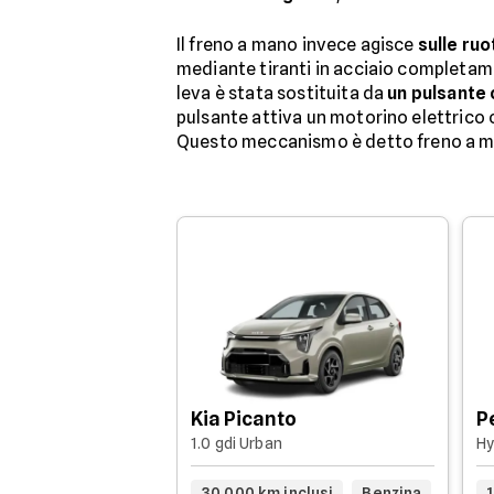
Il freno a mano invece agisce
sulle ru
mediante tiranti in acciaio completamen
leva è stata sostituita da
un pulsante 
pulsante attiva un motorino elettrico ch
Questo meccanismo è detto freno a ma
Kia Picanto
P
1.0 gdi Urban
Hy
30.000 km inclusi
Benzina
1