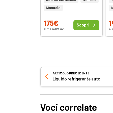
Manuale
175€
1
Scopri
al mese IVA inc.
al 
ARTICOLO
PRECEDENTE
Liquido refrigerante auto
Voci correlate