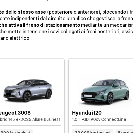
ote dello stesso asse
(posteriore o anteriore), bloccando i f
te indipendenti dal circuito idraulico che gestisce la frenat
che attiva il freno di stazionamento
mediante un meccanism
e mette in tensione i cavi collegati ai freni posteriori, assi
no elettrico.
eugeot 3008
Hyundai I20
brid 145 e-DCS6 Allure Business
1.0 T-GDI 90cv ConnectLine
.000 km inclusi
30.000 km inclusi
Benzin