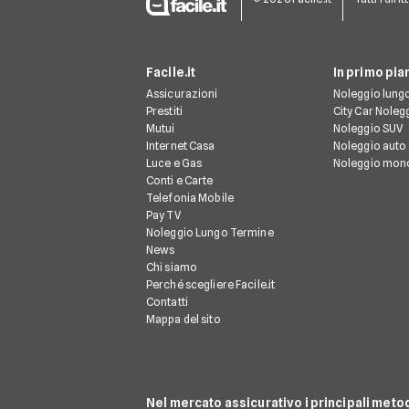
Facile.it
In primo pia
Assicurazioni
Noleggio lung
Prestiti
City Car Noleg
Mutui
Noleggio SUV
Internet Casa
Noleggio auto 
Luce e Gas
Noleggio mon
Conti e Carte
Telefonia Mobile
Pay TV
Noleggio Lungo Termine
News
Chi siamo
Perché scegliere Facile.it
Contatti
Mappa del sito
Nel mercato assicurativo i principali meto