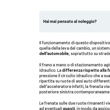
Hai mai pensato al noleggio?
Il funzionamento di questo dispositivo 
quella della leva del cambio, un sistem
dell'automobile
, soprattutto su strad
Il freno a mano o di stazionamento agis
idraulico. La
differenza rispetto alla 
pressione il circuito idraulico che a sua
ripartita su ruote di assi auto differ
dell'acceleratore infatti, la frenata vi
posteriore sinistra contemporaneame
Le frenata sulle due ruote rimanenti vi
ad eventuali
guasti
, in modo da assic