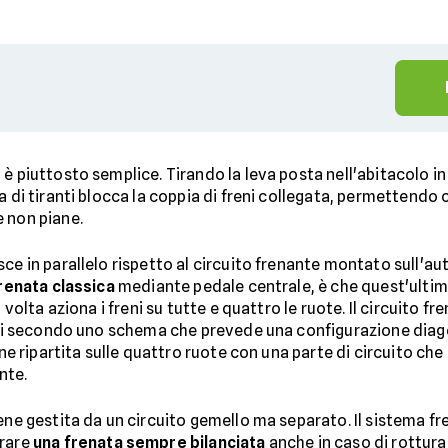
è piuttosto semplice. Tirando la leva posta nell'abitacolo i
a di tiranti blocca la coppia di freni collegata, permettendo
e non piane.
ce in parallelo rispetto al circuito frenante montato sull'au
frenata classica
mediante pedale centrale, è che quest'ulti
 volta aziona i freni su tutte e quattro le ruote. Il circuito f
enti secondo uno schema che prevede una configurazione diago
ene ripartita sulle quattro ruote con una parte di circuito ch
nte.
ene gestita da un circuito gemello ma separato. Il sistema fr
urare
una frenata sempre bilanciata
anche in caso di rottura 