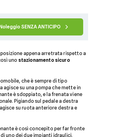
Noleggio SENZA ANTICIPO
n posizione appena arretrata rispetto a
 così uno
stazionamento sicuro
tomobile, che è sempre di tipo
ma agisce su una pompa che mette in
renante è sdoppiato, e la frenata viene
nale. Pigiando sul pedale a destra
e agisce su ruota anteriore destra e
enante è così concepito per far fronte
di uno dei due impianti idraulici.