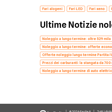
Fari alogeni
Fari LED
Fari xeno
Ultime Notizie no
Noleggio a lungo termine: oltre 529 mila 
Noleggio a lungo termine: offerte econo
Offerte noleggio lungo termine Partita IV
Prezzi dei carburanti: la stangata da 700 
Noleggio a lungo termine di auto elettric
© 2026 Facile.it
Tutti i dirit