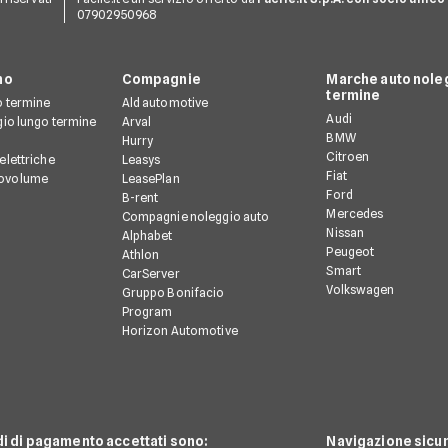
07902950968
no
Compagnie
Marche auto noleg
termine
o termine
Ald automotive
Audi
gio lungo termine
Arval
BMW
Hurry
Citroen
elettriche
Leasys
Fiat
ovolume
LeasePlan
Ford
B-rent
Mercedes
Compagnie noleggio auto
Nissan
Alphabet
Peugeot
Athlon
Smart
CarServer
Volkswagen
Gruppo Bonifacio
Program
Horizon Automotive
di di pagamento accettati sono:
Navigazione sicur