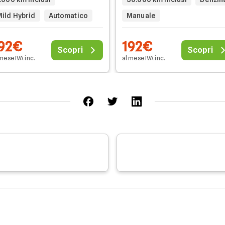
Mild Hybrid
Automatico
Manuale
92€
192€
Scopri
Scopri
mese IVA inc.
al mese IVA inc.