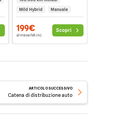
Automatico
Mild Hybrid
Manuale
199€
202€
Scopri
al mese IVA inc.
al mese IVA inc.
ARTICOLO
SUCCESSIVO
Catena di distribuzione auto