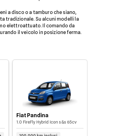
reni a disco o a tamburo che siano,
a tradizionale. Su alcuni modelli la
o elettroattuato. Il comando da
curando il veicolo in posizione ferma.
Mazda MX-30
2023 - 81.940km
Fiat Pandina
1.0 FireFly Hybrid Icon s&s 65cv
20.000 km inclusi
a
100.000 km inclusi