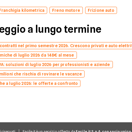
Franchigia kilometrica
Freno motore
Frizione auto
leggio a lungo termine
contratti nel primo semestre 2026. Crescono privati e auto elettri
miche di luglio 2026 da 148€ al mese
A: soluzioni di luglio 2026 per professionisti e aziende
milioni che rischia di rovinare le vacanze
he a luglio 2026: le offerte a confronto
ti riservati
Facile.it è un servizio offerto da
Facile.it S.p.A. con socio unico