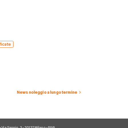
ficate
News noleggio a lungo termine
• Via Sannio, 3 - 20137 Milano • P.IVA