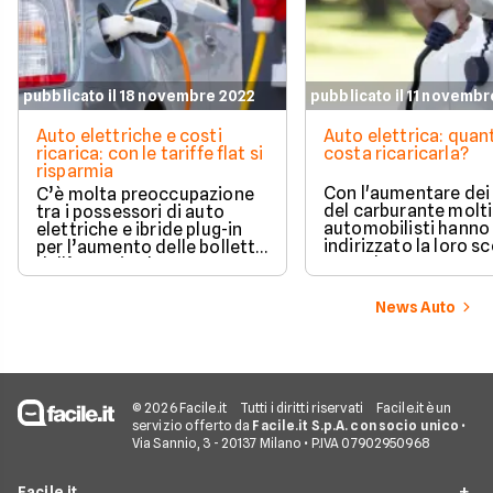
pubblicato il 18 novembre 2022
pubblicato il 11 novemb
Auto elettriche e costi
Auto elettrica: quan
ricarica: con le tariffe flat si
costa ricaricarla?
risparmia
Con l'aumentare dei
C’è molta preoccupazione
del carburante molti
tra i possessori di auto
automobilisti hanno
elettriche e ibride plug-in
indirizzato la loro sc
per l’aumento delle bollette
verso le auto a zero
dell’energia che
emissioni, ma consi
inevitabilmente ricade sui
anche il caro energia
costi delle ricariche, col
News Auto
spontaneo domandar
rischio di pagare cifre un
puntare verso un'au
tempo impensabili. Tuttavia
elettrica sia ancora
l’elettrico è ancora
conveniente e quali 
ampiamente conveniente.
oggi i costi di ricaric
© 2026 Facile.it
Tutti i diritti riservati
Facile.it è un
servizio offerto da
Facile.it S.p.A. con socio unico
•
Via Sannio, 3 - 20137 Milano • P.IVA 07902950968
Facile.it