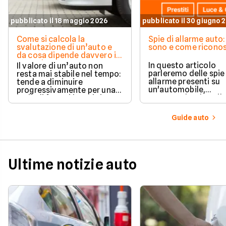
pubblicato il 18 maggio 2026
pubblicato il 30 giugno 
Come si calcola la
Spie di allarme auto:
svalutazione di un’auto e
sono e come riconos
da cosa dipende davvero il
suo valore
In questo articolo
Il valore di un’auto non
parleremo delle spie
resta mai stabile nel tempo:
allarme presenti su
tende a diminuire
un'automobile,
progressivamente per una
comprendendone il
serie di fattori legati sia
significato una per u
all’utilizzo quotidiano sia
questo modo sarà po
all’evoluzione del mercato.
Guide auto
sapere quale
comportamento ado
in ogni situazione.
Ultime notizie auto