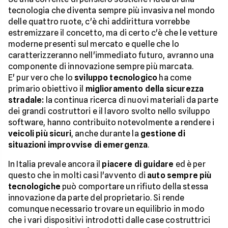
tecnologia che diventa sempre più invasiva nel mondo
delle quattro ruote, c'è chi addirittura vorrebbe
estremizzare il concetto, ma di certo c'è che le vetture
moderne presenti sul mercato e quelle che lo
caratterizzeranno nell'immediato futuro, avranno una
componente di innovazione sempre più marcata.
E' pur vero che lo
sviluppo tecnologico
ha come
primario obiettivo il
miglioramento della sicurezza
stradale:
la continua ricerca di nuovi materiali da parte
dei grandi costruttori e il lavoro svolto nello sviluppo
software, hanno contribuito notevolmente a rendere i
veicoli più sicuri
, anche durante la
gestione di
situazioni improvvise di emergenza
.
In Italia prevale ancora il
piacere di guidare
ed è per
questo che in molti casi l'avvento di
auto sempre più
tecnologiche
può comportare un rifiuto della stessa
innovazione da parte del proprietario. Si rende
comunque necessario trovare un equilibrio in modo
che i vari dispositivi introdotti dalle case costruttrici