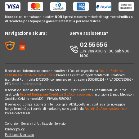
Offerte Internet Casa
Noleggio Lungo Termine Privati
Consolidamento Debiti
Reclami
Pompa di calore
Notizie Investimenti
Notizie Assicurazioni
Offerte Internet Mobile
Noleggio Lungo Termine Senza Anticipo
Migliori Prestiti
Mappa del sito
Ricorda:
nel mercato assicurativo
NON è previsto
come metodo di pagamento l'
utilizzo
Notizie Luce e gas
Notizie Trading
Offerte Telefonia Mobile Partita Iva
di ricariche postepay e pagamenti intestati a persone fisiche.
Noleggio Lungo Termine Auto Usate
Prestito per ristrutturazione
Facile.it Corporate
Notizie Telefonia Mobile
Navigazione sicura:
Serve assistenza?
Noleggio Lungo Termine Auto Elettriche
Notizie Finanziamenti
Facile.it Club
Notizie TV a pagamento
02 55 55 5
Notizie noleggio
We're hiring!
Lavora in Facile.it
Lun-Ven 9:00-21:00; Sab 9.00-
14.00
Il servizio di intermediazione assicurativa di Facile.it è gestito da
Facile.it Broker di
assicurazioni S.p.A. con socio unico
, broker assicurativo regolamentato dall'IVASS ed
iscritto al RUI in data 13/02/2014 con numero registrazione B000480264 • P.IVA 08007250965 •
PEC
Il servizio di mediazione creditizia per i mutui e per il credito al consumo di Facile.it è
gestito da
Facile.it Mediazione Creditizia S.p.A. con socio unico
, iscrizione Elenco Mediatori
Creditizi OAM numero M201 • P.IVA 06158600962
Il servizio di comparazione tariffe (luce, gas, ADSL, cellulari, conti e carte, noleggio a
lungo termine) ed i servizi di marketing sono gestiti da
Facile.it S.p.A. con socio unico
•
P.IVA 07902950968
Condizioni Generali di Utilizzo del Servizio
Privacy policy
Politica di Sicurezza