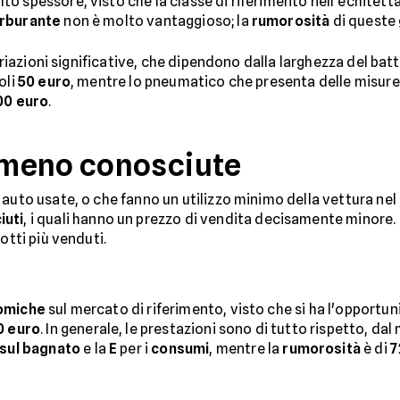
lto spessore, visto che la classe di riferimento nell'echitett
arburante
non è molto vantaggioso; la
rumorosità
di queste
variazioni significative, che dipendono dalla larghezza del bat
oli
50 euro
, mentre lo pneumatico che presenta delle misur
00 euro
.
 meno conosciute
 auto usate, o che fanno un utilizzo minimo della vettura ne
iuti
, i quali hanno un prezzo di vendita decisamente minore. Ne
otti più venduti.
omiche
sul mercato di riferimento, visto che si ha l'opportu
0 euro
. In generale, le prestazioni sono di tutto rispetto, d
sul bagnato
e la
E
per i
consumi
, mentre la
rumorosità
è di
7