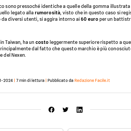
o sono pressoché identiche a quelle della gomma illustrata 
ello legato alla
rumorosità
, visto che in questo caso si reg
a diversi utenti, si aggira intorno ai
60 euro
per un battist
in Taiwan, ha un
costo
leggermente superiore rispetto a quell
principalmente dal fatto che questo marchio è più conosciuto
e del Nexen.
1-2024
|
7
min di lettura
|
Pubblicato da
Redazione Facile.it