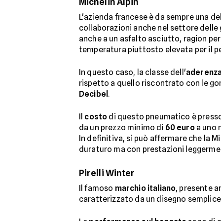
Michelin Alpin
L'azienda francese è da sempre una del
collaborazioni anche nel settore dell
anche a un asfalto asciutto, ragion per
temperatura piuttosto elevata per il pe
In questo caso, la classe dell'
aderenza
rispetto a quello riscontrato con le g
Decibel
.
Il
costo
di questo pneumatico è pressoc
da un prezzo minimo di
60 euro
a uno 
In definitiva, si può affermare che la 
duraturo ma con prestazioni leggermen
Pirelli Winter
Il famoso
marchio italiano
, presente a
caratterizzato da un disegno semplice e