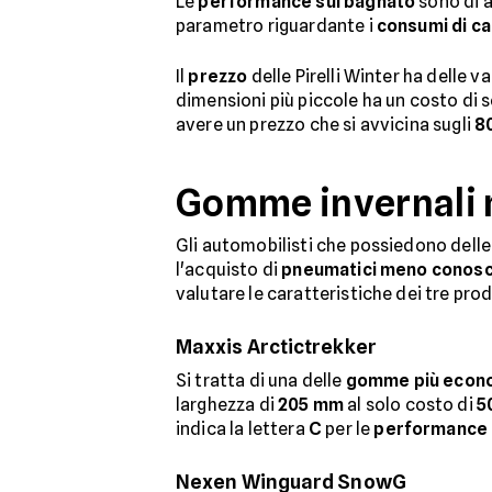
Le
performance sul bagnato
sono di a
parametro riguardante i
consumi di c
Il
prezzo
delle Pirelli Winter ha delle 
dimensioni più piccole ha un costo di s
avere un prezzo che si avvicina sugli
8
Gomme invernali
Gli automobilisti che possiedono delle
l'acquisto di
pneumatici meno conosc
valutare le caratteristiche dei tre prod
Maxxis Arctictrekker
Si tratta di una delle
gomme più econ
larghezza di
205 mm
al solo costo di
5
indica la lettera
C
per le
performance 
Nexen Winguard SnowG