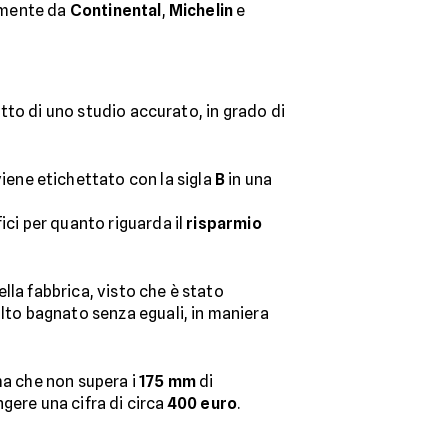
vamente da
Continental
,
Michelin
e
utto di uno studio accurato, in grado di
ene etichettato con la sigla
B
in una
ici per quanto riguarda il
risparmio
lla fabbrica, visto che è stato
alto bagnato senza eguali, in maniera
ma che non supera i
175 mm
di
gere una cifra di circa
400 euro
.