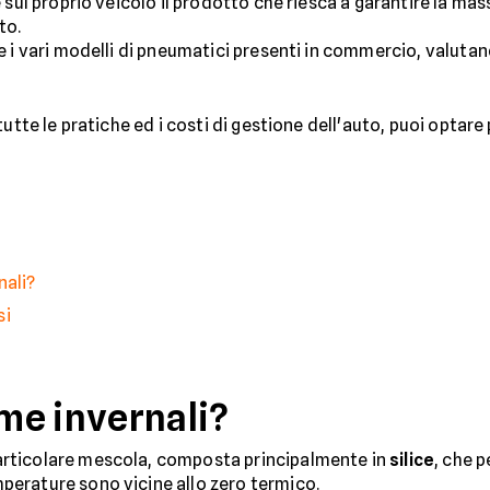
 sul proprio veicolo il prodotto che riesca a garantire la ma
to.
e i vari modelli di pneumatici presenti in commercio, valuta
utte le pratiche ed i costi di gestione dell'auto, puoi optare 
nali?
si
me invernali?
rticolare mescola, composta principalmente in
silice
, che 
erature sono vicine allo zero termico.