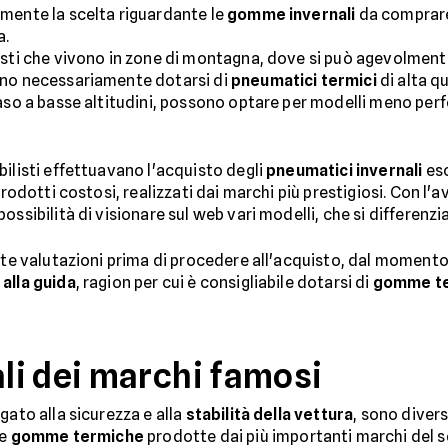
mente la scelta riguardante le
gomme invernali
da comprare 
a.
isti che vivono in zone di montagna, dove si può agevolment
ono necessariamente dotarsi di
pneumatici termici
di alta q
caso a basse altitudini, possono optare per modelli meno per
bilisti effettuavano l'acquisto degli
pneumatici invernali
esc
prodotti costosi, realizzati dai marchi più prestigiosi. Con l'
ssibilità di visionare sul web vari modelli, che si differenzia
vute valutazioni prima di procedere all'acquisto, dal momento
 alla guida
, ragion per cui è consigliabile dotarsi di
gomme t
li dei marchi famosi
gato alla sicurezza e alla
stabilità della vettura
, sono divers
le
gomme termiche
prodotte dai più importanti marchi del s