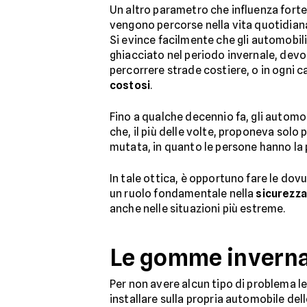
Un altro parametro che influenza forte
vengono percorse nella vita quotidian
Si evince facilmente che gli automobil
ghiacciato nel periodo invernale, dev
percorrere strade costiere, o in ogni 
costosi
.
Fino a qualche decennio fa, gli automo
che, il più delle volte, proponeva solo 
mutata, in quanto le persone hanno la po
In tale ottica, è opportuno fare le do
un ruolo fondamentale nella
sicurezza
anche nelle situazioni più estreme.
Le gomme inverna
Per non avere alcun tipo di problema le
installare sulla propria automobile del