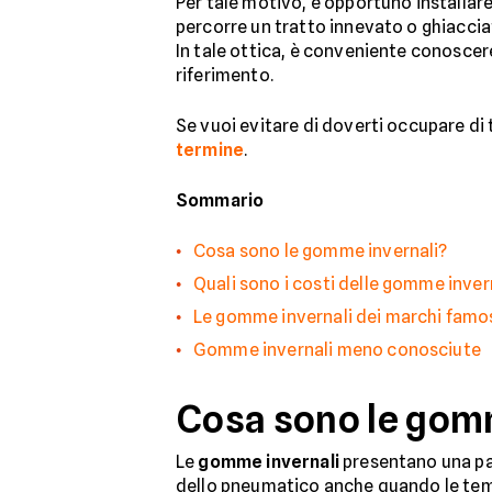
Per tale motivo, è opportuno installare
percorre un tratto innevato o ghiaccia
In tale ottica, è conveniente conoscer
riferimento.
Se vuoi evitare di doverti occupare di t
termine
.
Sommario
Cosa sono le gomme invernali?
Quali sono i costi delle gomme inver
Le gomme invernali dei marchi famo
Gomme invernali meno conosciute
Cosa sono le gom
Le
gomme invernali
presentano una pa
dello pneumatico anche quando le temp