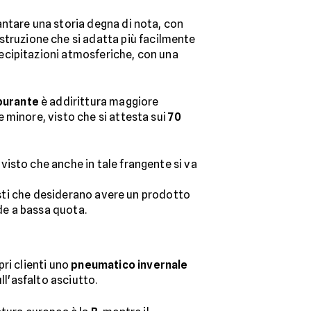
antare una storia degna di nota, con
truzione che si adatta più facilmente
recipitazioni atmosferiche, con una
burante
è addirittura maggiore
e minore, visto che si attesta sui
70
isto che anche in tale frangente si va
listi che desiderano avere un prodotto
de a bassa quota.
ri clienti uno
pneumatico invernale
ll'asfalto asciutto.