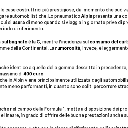
le case costruttrici più prestigiose, dal momento che può v
e gare automobilistiche. Lo pneumatico
Alpin
presenta una cos
 cui si
usura
di meno quando si viaggia in giornate prive di p
riodo di riferimento.
 sul bagnato
è la
C
, mentre l'incidenza sul
consumo del car
omme della Continental. La
rumorosità
, invece, è leggerment
hé identico a quello della gomma descritta in precedenza, v
massimo di
400 euro
.
Michelin Alpin viene principalmente utilizzata dagli automobi
te meno performanti, in quanto sono soliti percorrere stra
nche nel campo della Formula 1, mette a disposizione dei prop
 lineare, in grado di offrire delle buone prestazioni anche su