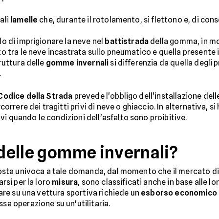
ali
lamelle
che, durante il rotolamento, si flettono e, di con
lo di imprigionare la neve nel
battistrada
della gomma, in mo
tto tra le neve incastrata sullo pneumatico e quella presente 
truttura delle
gomme invernali
si differenzia da quella degli 
.
Codice della Strada
prevede l'obbligo dell'installazione del
correre dei tragitti privi di neve o ghiaccio. In alternativa, si
i quando le condizioni dell'asfalto sono proibitive.
 delle gomme invernali?
isposta univoca a tale domanda, dal momento che il mercato d
arsi per la loro
misura
, sono classificati anche in base alle lo
llare su una vettura sportiva richiede un
esborso economico
ssa operazione su un'utilitaria.