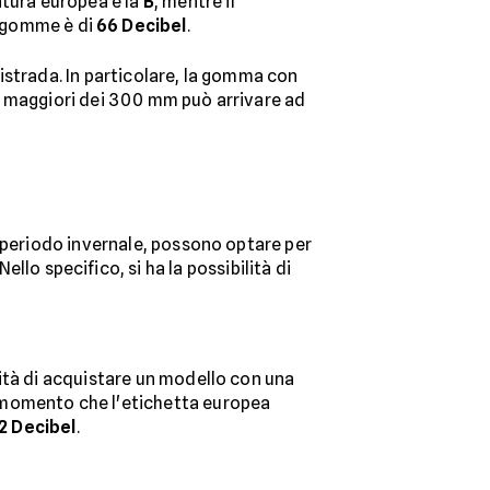
atura europea è la
B
, mentre il
 gomme è di
66 Decibel
.
tistrada. In particolare, la gomma con
e maggiori dei 300 mm può arrivare ad
l periodo invernale, possono optare per
llo specifico, si ha la possibilità di
nità di acquistare un modello con una
al momento che l'etichetta europea
2 Decibel
.