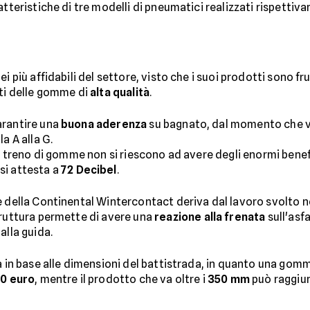
atteristiche di tre modelli di pneumatici realizzati rispetti
i più affidabili del settore, visto che i suoi prodotti sono fr
nti delle gomme di
alta qualità
.
arantire una
buona aderenza
su bagnato, dal momento che vi
a A alla G.
to treno di gomme non si riescono ad avere degli enormi benef
si attesta a
72 Decibel
.
 della Continental Wintercontact deriva dal lavoro svolto ne
truttura permette di avere una
reazione alla frenata
sull'asf
alla guida.
a in base alle dimensioni del battistrada, in quanto una gom
0 euro
, mentre il prodotto che va oltre i
350 mm
può raggiun