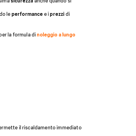
ssima
sicurezza
anche quando si
ndo le
performance
e i
prezzi
di
per la formula di
noleggio a lungo
permette il riscaldamento immediato