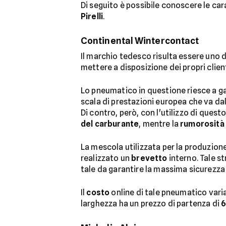
Di seguito è possibile conoscere le car
Pirelli
.
Continental Wintercontact
Il marchio tedesco risulta essere uno de
mettere a disposizione dei propri clie
Lo pneumatico in questione riesce a g
scala di prestazioni europea che va dall
Di contro, però, con l'utilizzo di ques
del carburante
, mentre la
rumorosità
La mescola utilizzata per la produzione
realizzato un
brevetto
interno. Tale s
tale da garantire la massima sicurezza 
Il
costo
online di tale pneumatico vari
larghezza ha un prezzo di partenza di
6