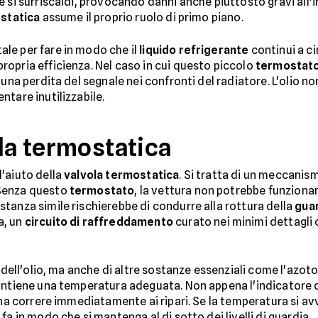
 si surriscaldi, provocando danni anche piuttosto gravi all'in
statica
assume il proprio ruolo di primo piano.
le per fare in modo che il
liquido refrigerante
continui a ci
opria efficienza. Nel caso in cui questo piccolo
termostat
una perdita del segnale nei confronti del radiatore. L'olio non
tare inutilizzabile.
ola termostatica
'aiuto della
valvola termostatica
. Si tratta di un meccanis
 Senza questo
termostato
, la vettura non potrebbe funziona
tanza simile rischierebbe di condurre alla rottura della
guar
a, un
circuito di raffreddamento
curato nei minimi dettagli
o dell'olio, ma anche di altre sostanze essenziali come l'azot
antiene una temperatura adeguata. Non appena l'indicatore de
gna correre immediatamente ai ripari. Se la temperatura si av
 fa in modo che si mantenga al di sotto dei livelli di guardia.