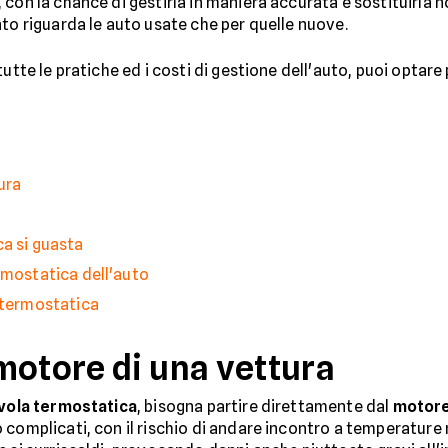
, con la chance di gestirla in maniera accurata e sostituirla
nto riguarda le auto usate che per quelle nuove.
utte le pratiche ed i costi di gestione dell'auto, puoi optare 
ura
ca si guasta
rmostatica dell'auto
a termostatica
motore di una vettura
vola termostatica
, bisogna partire direttamente dal
motore
complicati, con il rischio di andare incontro a temperature m