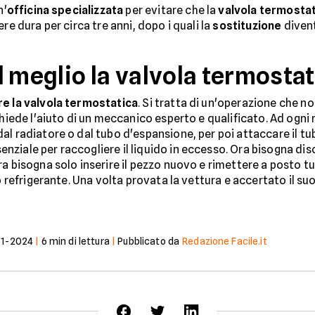
n'
officina specializzata
per evitare che la
valvola termosta
re dura per circa tre anni, dopo i quali la
sostituzione
diven
l meglio la valvola termosta
e la valvola termostatica
. Si tratta di un'operazione che 
ichiede l'aiuto di un meccanico esperto e qualificato. Ad og
al radiatore o dal tubo d'espansione, per poi attaccare il tu
enziale per raccogliere il liquido in eccesso. Ora bisogna di
Ora bisogna solo inserire il pezzo nuovo e rimettere a posto tu
do refrigerante. Una volta provata la vettura e accertato il s
01-2024
|
6
min di lettura
|
Pubblicato da
Redazione Facile.it