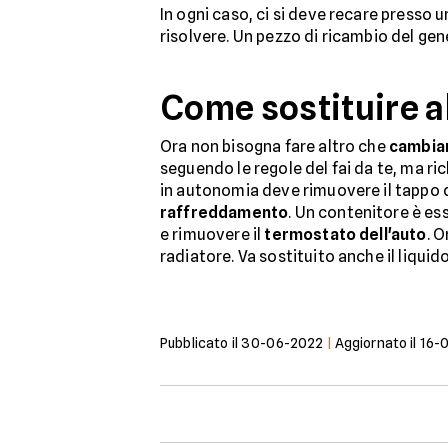
In ogni caso, ci si deve recare presso u
risolvere. Un pezzo di ricambio del gene
Come sostituire a
Ora non bisogna fare altro che
cambiar
seguendo le regole del fai da te, ma r
in autonomia deve rimuovere il tappo d
raffreddamento
. Un contenitore è ess
e rimuovere il
termostato dell'auto
. 
radiatore. Va sostituito anche il liqui
Pubblicato il
30-06-2022
|
Aggiornato il
16-