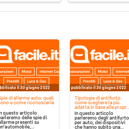
bblicato il 30 giugno 2022
pubblicato il 30 giugno 2022
Spie di allarme auto: quali
Tipologie di antifurto:
sono e come riconoscerle
come scegliere la più
adatta in base alle propri
esigenze
In questo articolo
In questo articolo
parleremo delle spie di
parleremo degli antifurto
allarme presenti su
per auto, dei dispositivi
un'automobile,
che hanno subito una