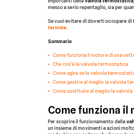
importanti della
valvola termostatica
messo a serio repentaglio, sia per qua
Se vuoi evitare di doverti occupare di t
termine
.
Sommario
Come funziona il motore di una vett
Che cos'è la valvola termostatica
Come agire se la valvola termostati
Come gestire al meglio la valvola te
Come sostituire al meglio la valvol
Come funziona il 
Per scoprire il funzionamento della
val
un insieme di movimenti e azioni molto 