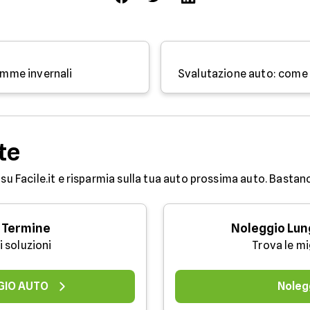
gomme invernali
te
su Facile.it e risparmia sulla tua auto prossima auto. Bastan
 Termine
Noleggio Lun
i soluzioni
Trova le mi
GIO AUTO
Noleg