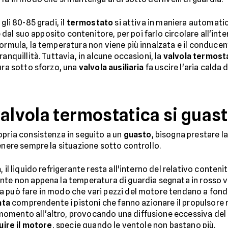
gli 80-85 gradi, il
termostato
si attiva in maniera automati
e dal suo apposito contenitore, per poi farlo circolare all'inte
formula, la temperatura non viene più innalzata e il conduce
anquillità. Tuttavia, in alcune occasioni, la
valvola termost
ura sotto sforzo, una
valvola ausiliaria
fa uscire l'aria calda 
valvola termostatica si guas
opria consistenza in seguito a un
guasto
, bisogna prestare 
enere sempre la situazione sotto controllo.
a
, il liquido refrigerante resta all'interno del relativo conteni
nte non appena la temperatura di guardia segnata in rosso v
 può fare in modo che vari pezzi del motore tendano a fonder
ata
comprendente i pistoni che fanno azionare il propulsore ri
mento all'altro, provocando una diffusione eccessiva del ca
uire il motore
, specie quando le ventole non bastano più.