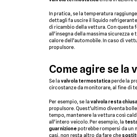
In pratica, se la temperatura raggiunge 
dettagli fa uscire il liquido refrigerant
di ricambio della vettura. Con questa 
all'insegna della massima sicurezza e tr
calore dell'automobile. In caso di vett
propulsore.
Come agire se la 
Se la
valvola termostatica
perde la pr
circostanze da monitorare, al fine di t
Per esempio, se la
valvola resta chius
propulsore. Quest'ultimo diventa bolle
tempo, mantenere la vettura così calda
all'intero veicolo. Per esempio, la
test
guarnizione
potrebbe rompersi da un mo
casi, non resta altro da fare che
sostit