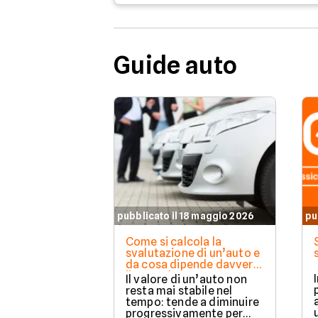
Guide auto
pubblicato il 18 maggio 2026
pu
Come si calcola la
svalutazione di un’auto e
da cosa dipende davvero
il suo valore
Il valore di un’auto non
resta mai stabile nel
tempo: tende a diminuire
progressivamente per