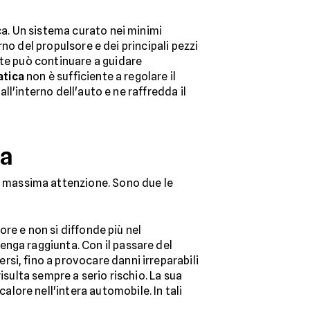
ca. Un sistema curato nei minimi
rno del propulsore e dei principali pezzi
nte può continuare a guidare
atica
non è sufficiente a regolare il
dall'interno dell'auto e ne raffredda il
ta
la massima attenzione. Sono due le
tore e non si diffonde più nel
enga raggiunta. Con il passare del
si, fino a provocare danni irreparabili
sulta sempre a serio rischio. La sua
lore nell'intera automobile. In tali