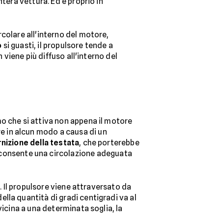
tera vettura. Ed è proprio in
rcolare all'interno del motore,
o
si guasti, il propulsore tende a
 viene più diffuso all'interno del
mo che si attiva non appena il motore
re in alcun modo a causa di un
nizione della testata
, che porterebbe
 consente una circolazione adeguata
o. Il propulsore viene attraversato da
lla quantità di gradi centigradi va al
vicina a una determinata soglia, la