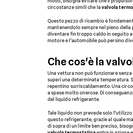
modo, bisogna evitare che il propulsore
circostanze simili che la
valvola termo
Questo pezzo di ricambio è fondamenta
mantenendolo sempre nel pieno della pr
diventare fin troppo caldo in seguito a 
motore e l'automobile può persino diven
Che cos'è la valv
Una vettura non può funzionare senza l
superi una determinata temperatura.
repentino surriscaldamento. Una circos
a spese molto onerose. Di conseguenz
del liquido refrigerante.
Tale liquido non prevede solo l'utilizz
questo refrigerante, grazie al quale m
di sopra di un limite ben preciso, biso
valvola termostatica
entra in azione e