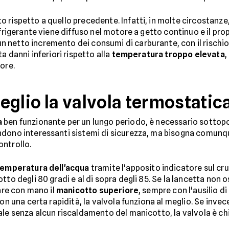
 rispetto a quello precedente. Infatti, in molte circostanze,
efrigerante viene diffuso nel motore a getto continuo e il prop
 netto incremento dei consumi di carburante, con il rischi
a danni inferiori rispetto alla
temperatura troppo elevata
,
ore.
glio la valvola termostatica
a
ben funzionante per un lungo periodo, è necessario sottop
ndono interessanti sistemi di sicurezza, ma bisogna comunq
ontrollo.
temperatura dell'acqua
tramite l'apposito indicatore sul cr
to degli 80 gradi e al di sopra degli 85. Se la lancetta non o
care con mano il
manicotto superiore
, sempre con l'ausilio di
on una certa rapidità, la valvola funziona al meglio. Se invece
ale senza alcun riscaldamento del manicotto, la valvola è ch