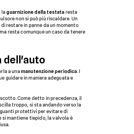
 la
guarnizione della testata
resta
ulsore non si può più riscaldare. Un
o di restare in panne da un momento
 ma resta comunque un caso da tenere
 dell'auto
orla a una
manutenzione periodica
. I
ue guidare in maniera adeguata e
uscotto. Come detto in precedenza, il
scilla troppo, si sta andando verso la
 guanti protettivi per evitare di
 si mantiene tiepido, la valvola è
iusa.