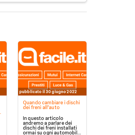
pubblicato il 30 giugno 2022
pubblicato il 29 
Quando cambiare i dischi
Gomme invernal
dei freni all'auto
modelli e cost
e
In questo articolo
Le gomme inve
andremo a parlare dei
essere install
dischi dei freni installati
periodo invern
ormai su ogni automobile,
assicurare la