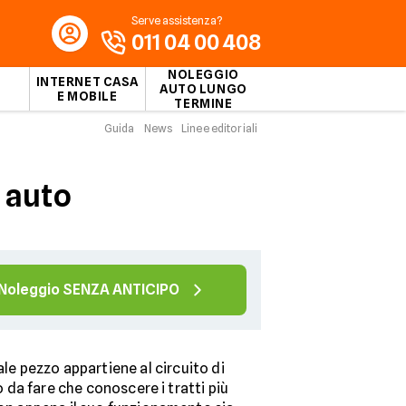
Serve assistenza?
011 04 00 408
NOLEGGIO
INTERNET CASA
AUTO LUNGO
E MOBILE
TERMINE
Guida
News
Linee editoriali
 auto
Noleggio SENZA ANTICIPO
Tale pezzo appartiene al circuito di
o da fare che conoscere i tratti più