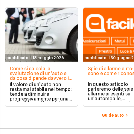
pubblicato il 18 maggio 2026
pubblicato il 30 giugno 
Come si calcola la
Spie di allarme auto:
svalutazione di un’auto e
sono e come riconos
da cosa dipende davvero il
suo valore
In questo articolo
Il valore di un’auto non
parleremo delle spie
resta mai stabile nel tempo:
allarme presenti su
tende a diminuire
un'automobile,
progressivamente per una
comprendendone il
serie di fattori legati sia
significato una per u
all’utilizzo quotidiano sia
questo modo sarà po
all’evoluzione del mercato.
Guide auto
sapere quale
comportamento ado
in ogni situazione.