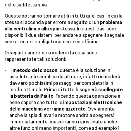
delle suddetta spia.
Queste potranno tornare utili in tutti quei casi in cui la
stessa si accenda per errore a seguito di un
problema
alla centralina o alla spia
stessa. In questi casi sono
disponibili due sistemi per andare a spegnere il segnale
senza recarsi obbligatoriamente in officina.
Di seguito andremo a vedere da cosa sono
rappresentate tali soluzioni:
Il
metodo del clacson
: questa è la soluzione in
assoluto più semplice da attuare, infatti richiederà
davvero pochissimi passaggi per completarla in
modo ottimale. Prima di tutto bisognerà
scollegare
la batteria dall’auto
. Facendo questa operazione è
bene sapere che tutte le
impostazioni elettroniche
della macchina verranno azzerate
. Ovviamente
anche la spia di avaria motore andrà a spegnersi
immediatamente, ma verranno ripristinate anche
altre funzioni meno importanti, come ad esempio i