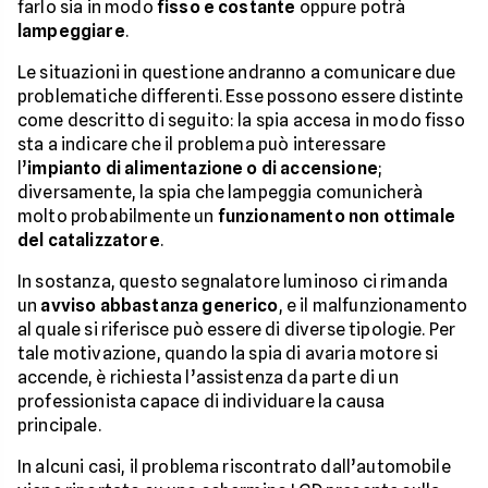
farlo sia in modo
fisso e costante
oppure potrà
lampeggiare
.
Le situazioni in questione andranno a comunicare due
problematiche differenti. Esse possono essere distinte
come descritto di seguito: la spia accesa in modo fisso
sta a indicare che il problema può interessare
l’
impianto di alimentazione o di accensione
;
diversamente, la spia che lampeggia comunicherà
molto probabilmente un
funzionamento non ottimale
del catalizzatore
.
In sostanza, questo segnalatore luminoso ci rimanda
un
avviso abbastanza generico
, e il malfunzionamento
al quale si riferisce può essere di diverse tipologie. Per
tale motivazione, quando la spia di avaria motore si
accende, è richiesta l’assistenza da parte di un
professionista capace di individuare la causa
principale.
In alcuni casi, il problema riscontrato dall’automobile