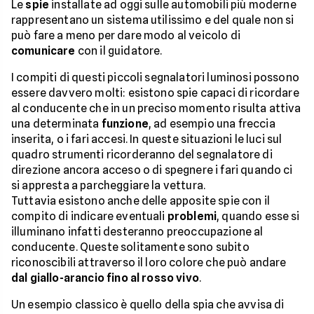
Le
spie
installate ad oggi sulle automobili più moderne
rappresentano un sistema utilissimo e del quale non si
può fare a meno per dare modo al veicolo di
comunicare
con il guidatore.
I compiti di questi piccoli segnalatori luminosi possono
essere davvero molti: esistono spie capaci di ricordare
al conducente che in un preciso momento risulta attiva
una determinata
funzione
, ad esempio una freccia
inserita, o i fari accesi. In queste situazioni le luci sul
quadro strumenti ricorderanno del segnalatore di
direzione ancora acceso o di spegnere i fari quando ci
si appresta a parcheggiare la vettura.
Tuttavia esistono anche delle apposite spie con il
compito di indicare eventuali
problemi
, quando esse si
illuminano infatti desteranno preoccupazione al
conducente. Queste solitamente sono subito
riconoscibili attraverso il loro colore che può andare
dal giallo-arancio fino al rosso vivo
.
Un esempio classico è quello della spia che avvisa di