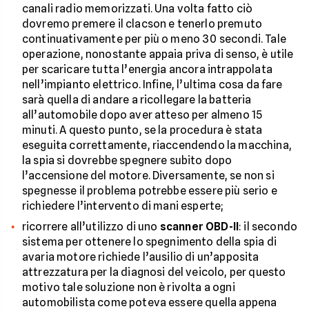
canali radio memorizzati. Una volta fatto ciò
dovremo premere il clacson e tenerlo premuto
continuativamente per più o meno 30 secondi. Tale
operazione, nonostante appaia priva di senso, è utile
per scaricare tutta l’energia ancora intrappolata
nell’impianto elettrico. Infine, l’ultima cosa da fare
sarà quella di andare a ricollegare la batteria
all’automobile dopo aver atteso per almeno 15
minuti. A questo punto, se la procedura è stata
eseguita correttamente, riaccendendo la macchina,
la spia si dovrebbe spegnere subito dopo
l’accensione del motore. Diversamente, se non si
spegnesse il problema potrebbe essere più serio e
richiedere l’intervento di mani esperte;
ricorrere all’utilizzo di uno
scanner OBD-II
: il secondo
sistema per ottenere lo spegnimento della spia di
avaria motore richiede l’ausilio di un’apposita
attrezzatura per la diagnosi del veicolo, per questo
motivo tale soluzione non è rivolta a ogni
automobilista come poteva essere quella appena