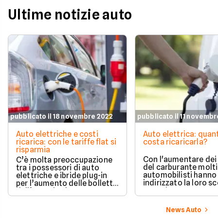
Ultime notizie auto
pubblicato il 18 novembre 2022
pubblicato il 11 novemb
Auto elettriche e costi
Auto elettrica: quan
ricarica: con le tariffe flat si
costa ricaricarla?
risparmia
Con l'aumentare dei
C’è molta preoccupazione
del carburante molti
tra i possessori di auto
automobilisti hanno
elettriche e ibride plug-in
indirizzato la loro sc
per l’aumento delle bollette
verso le auto a zero
dell’energia che
emissioni, ma consi
inevitabilmente ricade sui
anche il caro energia
costi delle ricariche, col
News Auto
spontaneo domandar
rischio di pagare cifre un