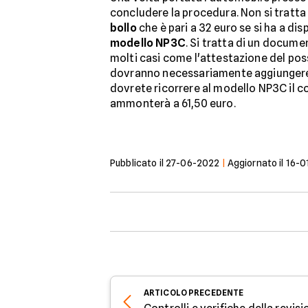
concludere la procedura. Non si tratta 
bollo
che è pari a 32 euro se si ha a dis
modello NP3C
. Si tratta di un docume
molti casi come l'attestazione del poss
dovranno necessariamente aggiunger
dovrete ricorrere al modello NP3C il c
ammonterà a 61,50 euro.
Pubblicato il
27-06-2022
|
Aggiornato il
16-0
ARTICOLO
PRECEDENTE