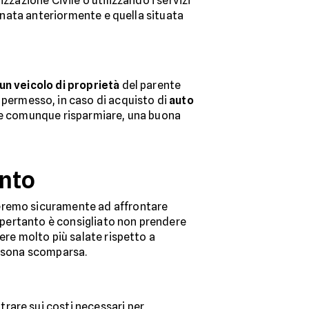
zzazione Civile o utilizzando i servizi
onata anteriormente e quella situata
 un veicolo di proprietà
del parente
à permesso, in caso di acquisto di
auto
ete comunque risparmiare, una buona
unto
veremo sicuramente ad affrontare
a pertanto è consigliato non prendere
ere molto più salate rispetto a
ersona scomparsa.
rare sui costi necessari per