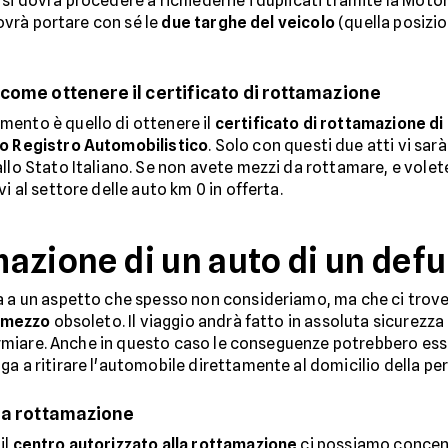
si dovrà procedere a richiederne i duplicati tramite la Motori
dovrà portare con sé le
due targhe del veicolo
(quella posizi
come ottenere il certificato di rottamazione
mento è quello di ottenere il
certificato di rottamazione di
co Registro Automobilistico
. Solo con questi due atti vi sar
dallo Stato Italiano. Se non avete mezzi da rottamare, e vol
i al settore delle auto km 0 in offerta.
amazione di un auto di un def
va a un aspetto che spesso non consideriamo, ma che ci tro
l mezzo
obsoleto. Il viaggio andrà fatto in assoluta sicurezz
sparmiare. Anche in questo caso le conseguenze potrebbero ess
ga a ritirare l'automobile direttamente al domicilio della p
 la rottamazione
il
centro autorizzato alla rottamazione
ci possiamo concent