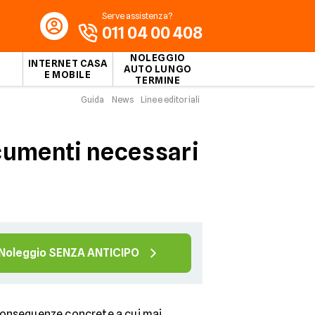
Serve assistenza?
011 04 00 408
NOLEGGIO
INTERNET CASA
AUTO LUNGO
E MOBILE
TERMINE
Guida
News
Linee editoriali
ocumenti necessari
Noleggio SENZA ANTICIPO
 conseguenze concrete a cui mai