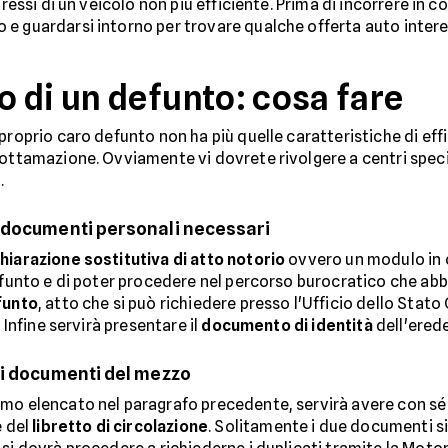
 pressi di un veicolo non più efficiente. Prima di incorrere i
 e guardarsi intorno per trovare qualche offerta auto inter
 di un defunto: cosa fare
 proprio caro defunto non ha più quelle caratteristiche di ef
rottamazione. Ovviamente vi dovrete rivolgere a centri spec
.
: documenti personali necessari
hiarazione sostitutiva di atto notorio
ovvero un modulo in cu
defunto e di poter procedere nel percorso burocratico che a
funto
, atto che si può richiedere presso l'Ufficio dello Stato 
 Infine servirà presentare il
documento di identità
dell'erede
 i documenti del mezzo
mo elencato nel paragrafo precedente, servirà avere con sé 
 del
libretto di circolazione
. Solitamente i due documenti si