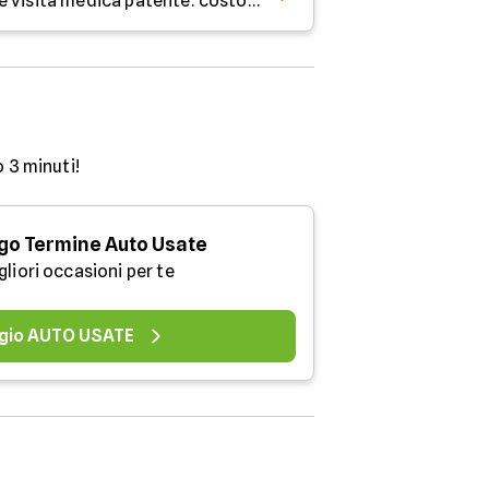
Certificato anamnestico e visita medica patente: costo, come funziona, dove farla
o 3 minuti!
go Termine Auto Usate
gliori occasioni per te
gio AUTO USATE