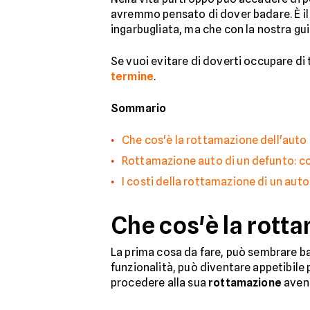
avremmo pensato di dover badare. È il
ingarbugliata, ma che con la nostra gu
Se vuoi evitare di doverti occupare di t
termine
.
Sommario
Che cos'è la rottamazione dell'auto
Rottamazione auto di un defunto: c
I costi della rottamazione di un auto
Che cos'è la rotta
La prima cosa da fare, può sembrare ban
funzionalità, può diventare appetibile p
procedere alla sua
rottamazione
avend