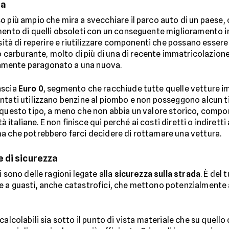
na
so più ampio che mira a svecchiare il parco auto di un paes
ento di quelli obsoleti con un conseguente miglioramento in
sità di reperire e riutilizzare componenti che possano essere 
arburante, molto di più di una di recente immatricolazione
amente paragonato a una nuova.
ascia
Euro 0
, segmento che racchiude tutte quelle vetture i
ntati utilizzano benzine al piombo e non posseggono alcun tip
 questo tipo, a meno che non abbia un valore storico, compo
tà italiane. E non finisce qui perché ai costi diretti o indiret
ma che potrebbero farci decidere di rottamare una vettura.
 di sicurezza
i sono delle ragioni legate alla
sicurezza sulla strada
. È del
 a guasti, anche catastrofici, che mettono potenzialmente a 
alcolabili sia sotto il punto di vista materiale che su quello