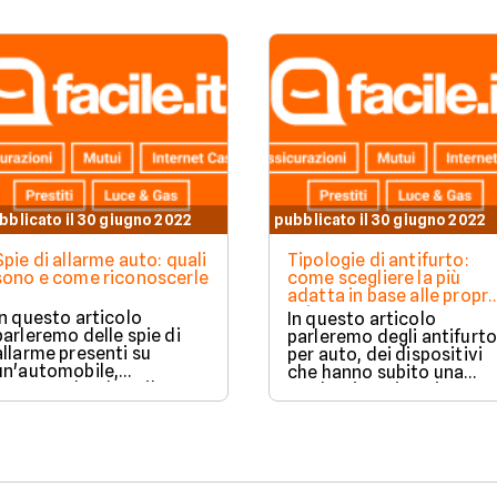
bblicato il 30 giugno 2022
pubblicato il 30 giugno 2022
Spie di allarme auto: quali
Tipologie di antifurto:
sono e come riconoscerle
come scegliere la più
adatta in base alle propri
esigenze
In questo articolo
In questo articolo
parleremo delle spie di
parleremo degli antifurto
allarme presenti su
per auto, dei dispositivi
un'automobile,
che hanno subito una
comprendendone il
modernizzazione in
significato una per una. In
seguito agli ultimi svilupp
questo modo sarà
tecnologici. Ne
possibile sapere quale
descriveremo diverse
comportamento
tipologie per capire qual
adottare in ogni
sia la migliore.
situazione.