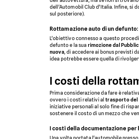
dell'autovettura, ma se non si trovano 
dell'Automobil Club d'Italia. Infine, si 
sul posteriore).
Rottamazione auto di un defunto: 
L'obiettivo connesso a questo procedi
defunto e la sua
rimozione dal Pubbli
nuova
, di accedere ai bonus previsti 
idea potrebbe essere quella di rivolgerv
I costi della rott
Prima considerazione da fare è relati
ovvero i costi relativi al
trasporto de
iniziative personali al solo fine di ri
sostenere il costo di un mezzo che ven
I costi della documentazione per
Una volta portata l'automobile presso 