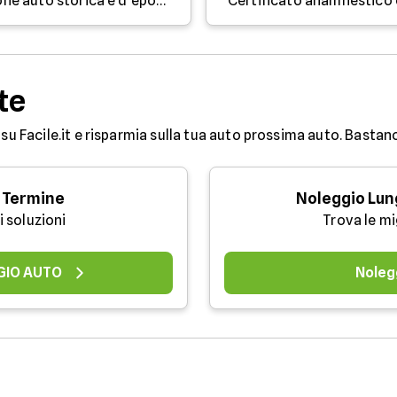
Controlli e verifiche della revisione auto storica e d'epoca
te
su Facile.it e risparmia sulla tua auto prossima auto. Bastan
 Termine
Noleggio Lun
i soluzioni
Trova le mi
GIO AUTO
Noleg