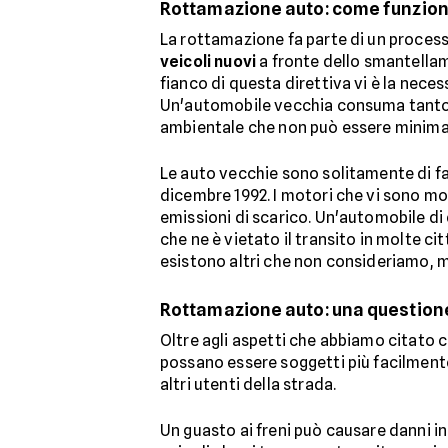
Rottamazione auto: come funzio
La rottamazione fa parte di un proces
veicoli nuovi
a fronte dello smantellam
fianco di questa direttiva vi è la neces
Un'automobile vecchia consuma tanto c
ambientale che non può essere minim
Le auto vecchie sono solitamente di f
dicembre 1992. I motori che vi sono mo
emissioni di scarico. Un'automobile di
che ne è vietato il transito in molte cit
esistono altri che non consideriamo, 
Rottamazione auto: una questione
Oltre agli aspetti che abbiamo citato c
possano essere soggetti più facilmente
altri utenti della strada.
Un guasto ai freni può causare danni inc