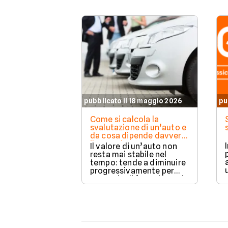
pubblicato il 18 maggio 2026
pu
Come si calcola la
svalutazione di un’auto e
da cosa dipende davvero
il suo valore
Il valore di un’auto non
resta mai stabile nel
tempo: tende a diminuire
progressivamente per
una serie di fattori legati
sia all’utilizzo quotidiano
sia all’evoluzione del
mercato.