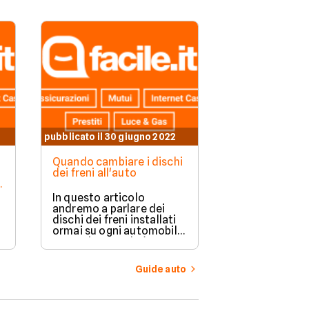
pubblicato il 30 giugno 2022
pubblicato il 30 
Quando cambiare i dischi
Cos'è e come 
dei freni all'auto
valvola termo
e
auto
In questo articolo
La valvola te
andremo a parlare dei
dell'auto è un
dischi dei freni installati
essenziale per
ormai su ogni automobile,
funzionare al m
capendo quando è
motore di ogni
necessaria la loro
i
Ecco cos'è e 
sostituzione per
funziona a lun
Guide auto
garantire la nostra
sicurezza.
e