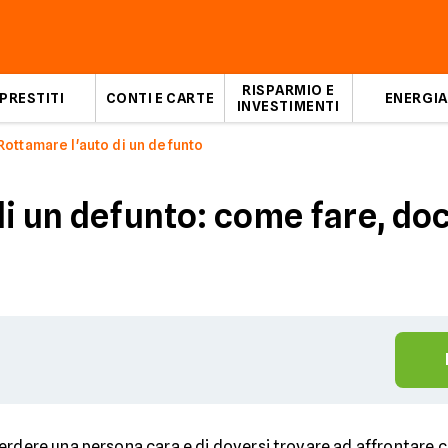
RISPARMIO E
PRESTITI
CONTI E CARTE
ENERGIA
INVESTIMENTI
Rottamare l'auto di un defunto
di un defunto: come fare, d
perdere una persona cara e di doversi trovare ad affrontare