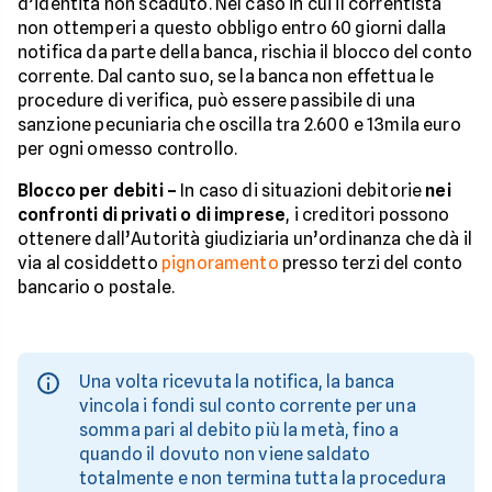
d’identità non scaduto. Nel caso in cui il correntista
non ottemperi a questo obbligo entro 60 giorni dalla
notifica da parte della banca, rischia il blocco del conto
corrente. Dal canto suo, se la banca non effettua le
procedure di verifica, può essere passibile di una
sanzione pecuniaria che oscilla tra 2.600 e 13mila euro
per ogni omesso controllo.
Blocco per debiti –
In caso di situazioni debitorie
nei
confronti di privati o di imprese
, i creditori possono
ottenere dall’Autorità giudiziaria un’ordinanza che dà il
via al cosiddetto
pignoramento
presso terzi del conto
bancario o postale.
Una volta ricevuta la notifica, la banca
vincola i fondi sul conto corrente per una
somma pari al debito più la metà, fino a
quando il dovuto non viene saldato
totalmente e non termina tutta la procedura