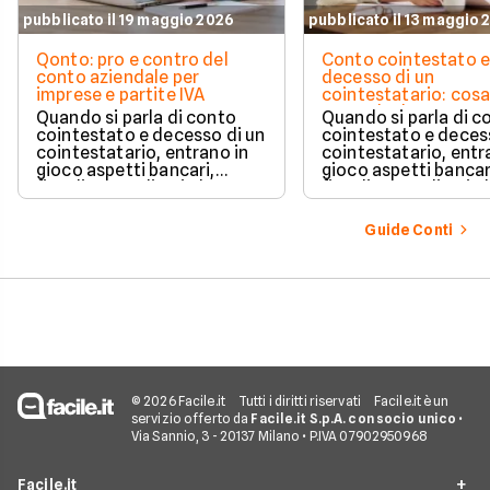
pubblicato il 19 maggio 2026
pubblicato il 13 maggio 
Qonto: pro e contro del
Conto cointestato 
conto aziendale per
decesso di un
imprese e partite IVA
cointestatario: cos
succede davvero tr
Quando si parla di conto
Quando si parla di c
blocchi, quote e
cointestato e decesso di un
cointestato e deces
successione
cointestatario, entrano in
cointestatario, entr
gioco aspetti bancari,
gioco aspetti bancar
fiscali ed ereditari che
fiscali ed ereditari c
spesso generano
spesso generano
confusione.
confusione.
Guide Conti
© 2026 Facile.it
Tutti i diritti riservati
Facile.it è un
servizio offerto da
Facile.it S.p.A. con socio unico
•
Via Sannio, 3 - 20137 Milano • P.IVA 07902950968
Facile.it