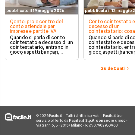
pubblicato il 19 maggio 2026
pubblicato il 13 maggio 
Qonto: pro e contro del
Conto cointestato 
conto aziendale per
decesso di un
imprese e partite IVA
cointestatario: cos
succede davvero tr
Quando si parla di conto
Quando si parla di c
blocchi, quote e
cointestato e decesso di un
cointestato e deces
successione
cointestatario, entrano in
cointestatario, entr
gioco aspetti bancari,
gioco aspetti bancar
fiscali ed ereditari che
fiscali ed ereditari c
spesso generano
spesso generano
confusione.
confusione.
Guide Conti
© 2026 Facile.it
Tutti i diritti riservati
Facile.it è un
servizio offerto da
Facile.it S.p.A. con socio unico
•
Via Sannio, 3 - 20137 Milano • P.IVA 07902950968