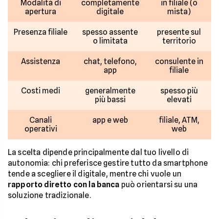
Modalità di
completamente
in filiale (o
apertura
digitale
mista)
Presenza filiale
spesso assente
presente sul
o limitata
territorio
Assistenza
chat, telefono,
consulente in
app
filiale
Costi medi
generalmente
spesso più
più bassi
elevati
Canali
app e web
filiale, ATM,
operativi
web
La scelta dipende principalmente dal tuo livello di
autonomia: chi preferisce gestire tutto da smartphone
tende a scegliere il digitale, mentre chi vuole un
rapporto diretto con la banca
può orientarsi su una
soluzione tradizionale.