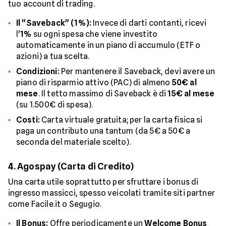
tuo account di trading.
Il "Saveback" (1%):
Invece di darti contanti, ricevi
l'
1%
su ogni spesa che viene investito
automaticamente in un piano di accumulo (ETF o
azioni) a tua scelta.
Condizioni:
Per mantenere il Saveback, devi avere un
piano di risparmio attivo (PAC) di almeno
50€ al
mese
. Il tetto massimo di Saveback è di
15€ al mese
(su 1.500€ di spesa).
Costi:
Carta virtuale gratuita; per la carta fisica si
paga un contributo una tantum (da 5€ a 50€ a
seconda del materiale scelto).
4. Agospay (Carta di Credito)
Una carta utile soprattutto per sfruttare i bonus di
ingresso massicci, spesso veicolati tramite siti partner
come Facile.it o Segugio.
Il Bonus:
Offre periodicamente un
Welcome Bonus