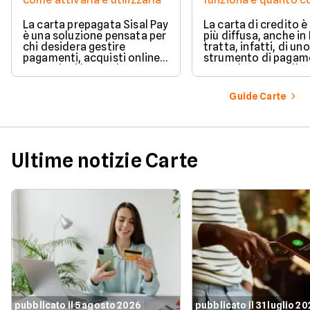
La carta prepagata Sisal Pay
La carta di credito 
è una soluzione pensata per
più diffusa, anche in I
chi desidera gestire
tratta, infatti, di uno
pagamenti, acquisti online e
strumento di pagam
operazioni bancarie
comodo e versatile.
quotidiane senza aprire un
Vediamo quindi di ch
conto corrente
tratta quando si parl
Guide Carte
tradizionale.
carte di credito.
Ultime notizie Carte
pubblicato il 5 agosto 2026
pubblicato il 31 luglio 2