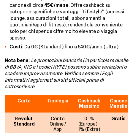
canone di circa
45€/mese
. Offre cashback su
categorie specifiche e vantaggi "Lifestyle" (accessi
lounge, assicurazioni totali, abbonamenti a
quotidiani/app di fitness), rendendola conveniente
solo per chi spende cifre molto elevate o viaggia
spesso.
Costi:
Da 0€ (Standard) fino a 540€/anno (Ultra).
Nota bene:
Le promozioni bancarie (in particolare quelle
di BBVA, ING e i codici HYPE) possono subire variazioni o
scadere improvvisamente. Verifica sempre i Fogli
Informativi aggiornati sui siti ufficiali prima di
sottoscrivere.
Carta
Tipologia
Cashback
Canone
Massimo
Mensile
Revolut
Conto
0.1%
Gratis
Standard
Online /
(Europa) -
App
1% (Extra)