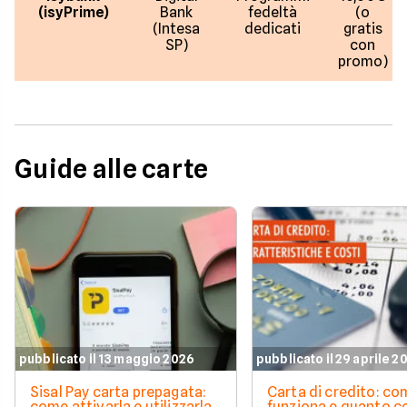
(isyPrime)
Bank
fedeltà
(o
(Intesa
dedicati
gratis
SP)
con
promo)
Guide alle carte
pubblicato il 13 maggio 2026
pubblicato il 29 aprile 2
Sisal Pay carta prepagata:
Carta di credito: c
come attivarla e utilizzarla
funziona e quanto c