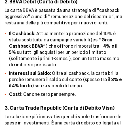
2. BBVA Debit (Carta di Debito)
La carta BBVA è passata da una strategia di "cashback
aggressivo" a una di "remunerazione del risparmio", ma
resta una delle più competitive per i nuovi clienti.
Il Cashback:
Attualmente la promozione del 10% è
stata sostituita da campagne variabili (es.
"Gran
Cashback BBVA"
) che offrono rimborsi tra il
4% e il
5%
su tutti gli acquisti per un periodo limitato
(solitamente i primi 1-3 mesi), con un tetto massimo
di rimborso prefissato.
Interessi sul Saldo:
Oltre al cashback, la carta brilla
perché remunera il saldo sul conto (spesso tra il
3% e
il 4% lordo
) senza vincoli di tempo.
Costi:
Canone zero per sempre.
3. Carta Trade Republic (Carta di Debito Visa)
La soluzione più innovativa per chi vuole trasformare le
spese in investimenti. È una carta di debito collegata al