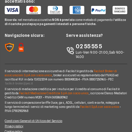
accettati sono:
CheBanca!
Pay TV
Hype
Domande Carte
Carte Revolving
Findomestic
Noleggio Lungo Termine
N26
Notizie Carte
Carta conto
Ricorda:
nel mercato assicurativo
NON è previsto
come metodo di pagamento l'
utilizzo
Hello Bank!
News
Revolut
di ricariche postepay e pagamenti intestati a persone fisiche.
Argomenti in evidenza Carte
Piattaforme di Trading
Webank
Chi siamo
Navigazione sicura:
Serve assistenza?
Prodotti Carte
Widiba
Perché scegliere Facile.it
02 55 55 5
YouBanking
Contatti
Lun-Ven 9:00-21:00; Sab 9.00-
14.00
Fineco
Mappa del sito
Banche e finanziarie
Il servizio di intermediazione assicurativa di Facile.it è gestito da
Facile.it Broker di
assicurazioni S.p.A. con socio unico
, broker assicurativo regolamentato dall'IVASS ed
iscritto al RUI in data 13/02/2014 con numero B000480264 • P.IVA 08007250965 • PEC
Il servizio di mediazione creditizia per i mutui e per il credito al consumo di Facile.it è
gestito da
Facile.it Mediazione Creditizia S.p.A. con socio unico
, iscrizione Elenco Mediatori
Creditizi OAM numero M201 • P.IVA 06158600962
Il servizio di comparazione tariffe (luce, gas, ADSL, cellulari, conti e carte, noleggio a
lungo termine) ed i servizi di marketing sono gestiti da
Facile.it S.p.A. con socio unico
•
P.IVA 07902950968
Condizioni Generali di Utilizzo del Servizio
Privacy policy
Cookie policy