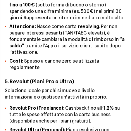
fino a 100€
(sotto forma di buono o storno)
spendendo una cifra minima (es. 500€) nei primi 30
giorni. Rappresenta un ritorno immediato molto alto.
Attenzione:
Nasce come carta
revolving
. Per non
pagare interessi pesanti (TAN/TAEG elevati), è
fondamentale cambiare la modalità di rimborso in
"a
saldo"
tramite l'App o il servizio clienti subito dopo
l'attivazione.
Costi:
Spesso a canone zero se utilizzata
regolarmente.
5. Revolut (Piani Pro o Ultra)
Soluzione ideale per chi si muove a livello
internazionale o gestisce un'attività in proprio.
Revolut Pro (Freelance):
Cashback fino all'
1.2%
su
tutte le spese effettuate con la carta business
(disponibile anche per i piani gratuiti).
Revolut Ultra (Personal):
Piano esclusivo con