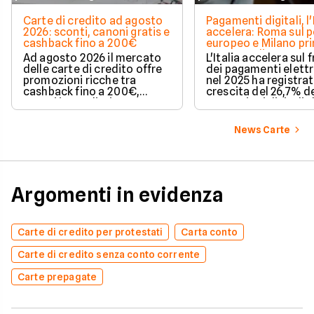
Carte di credito ad agosto
Pagamenti digitali, l'
2026: sconti, canoni gratis e
accelera: Roma sul 
cashback fino a 200€
europeo e Milano pr
spesa media
Ad agosto 2026 il mercato
L'Italia accelera sul 
delle carte di credito offre
dei pagamenti elettr
promozioni ricche tra
nel 2025 ha registra
cashback fino a 200€,
crescita del 26,7% de
sconti immediati e
transazioni digitali. 
azzeramento del canone.
conquista il terzo po
Europa per increme
News Carte
delle operazioni cas
mentre Roma sale su
delle città più dinam
Milano, invece, si di
per il valore medio d
Argomenti in evidenza
acquisti effettuati 
contanti. Il fenomen
coinvolge anche le 
più piccole e il Sud It
Carte di credito per protestati
Carta conto
Scopri come e perch
questo articolo a cu
Carte di credito senza conto corrente
Facile.it.
Carte prepagate