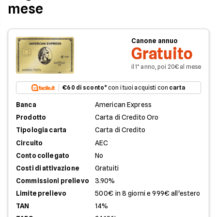
mese
Canone annuo
Gratuito
il 1° anno, poi 20€ al mese
€60 di sconto
* con i tuoi acquisti con
carta
Banca
American Express
Prodotto
Carta di Credito Oro
Tipologia carta
Carta di Credito
Circuito
AEC
Conto collegato
No
Costi di attivazione
Gratuiti
Commissioni prelievo
3.90%
Limite prelievo
500€ in 8 giorni e 999€ all'estero
TAN
14%