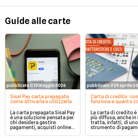
mentre Roma sale su
delle città più dinam
Milano, invece, si di
per il valore medio d
Guide alle carte
acquisti effettuati 
contanti. Il fenomen
coinvolge anche le 
più piccole e il Sud It
Scopri come e perch
questo articolo a cu
Facile.it.
pubblicato il 13 maggio 2026
pubblicato il 29 aprile 2
Sisal Pay carta prepagata:
Carta di credito: c
come attivarla e utilizzarla
funziona e quanto c
La carta prepagata Sisal Pay
La carta di credito 
è una soluzione pensata per
più diffusa, anche in I
chi desidera gestire
tratta, infatti, di uno
pagamenti, acquisti online e
strumento di pagam
operazioni bancarie
comodo e versatile.
quotidiane senza aprire un
Vediamo quindi di ch