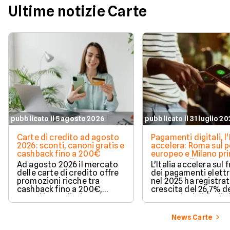
Ultime notizie Carte
pubblicato il 5 agosto 2026
pubblicato il 31 luglio 2
Carte di credito ad agosto
Pagamenti digitali, l'
2026: sconti, canoni gratis e
accelera: Roma sul 
cashback fino a 200€
europeo e Milano pr
spesa media
Ad agosto 2026 il mercato
L'Italia accelera sul 
delle carte di credito offre
dei pagamenti elettr
promozioni ricche tra
nel 2025 ha registra
cashback fino a 200€,
crescita del 26,7% de
sconti immediati e
transazioni digitali. 
azzeramento del canone.
conquista il terzo po
Europa per increme
News Carte
delle operazioni cas