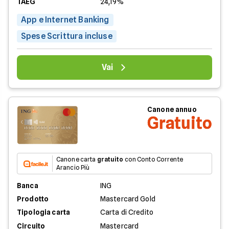
TAEG
24,19%
App e Internet Banking
Spese Scrittura incluse
Vai
Canone annuo
Gratuito
Canone carta
gratuito
con Conto Corrente
Arancio Più
Banca
ING
Prodotto
Mastercard Gold
Tipologia carta
Carta di Credito
Circuito
Mastercard