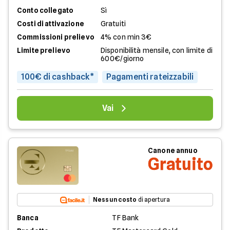
Conto collegato
Sì
Costi di attivazione
Gratuiti
Commissioni prelievo
4% con min 3€
Limite prelievo
Disponibilità mensile, con limite di
600€/giorno
100€ di cashback*
Pagamenti rateizzabili
Vai
Canone annuo
Gratuito
Nessun costo
di apertura
Banca
TF Bank