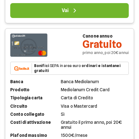
Vai
Canone annuo
Gratuito
primo anno, poi 20€ annui
Bonifici
SEPA in area euro
ordinari e istantanei
gratuiti
Banca
Banca Mediolanum
Prodotto
Mediolanum Credit Card
Tipologia carta
Carta di Credito
Circuito
Visa o Mastercard
Conto collegato
Sì
Costi di attivazione
Gratuito il primo anno, poi 20€
annui
Plafond massimo
1500€/mese