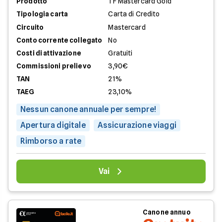
Prodotto
TF Mastercard Gold
Tipologia carta
Carta di Credito
Circuito
Mastercard
Conto corrente collegato
No
Costi di attivazione
Gratuiti
Commissioni prelievo
3,90€
TAN
21%
TAEG
23,10%
Nessun canone annuale per sempre!
Apertura digitale
Assicurazione viaggi
Rimborso a rate
Vai
Canone annuo