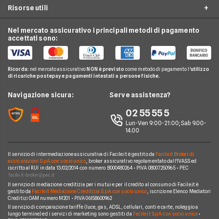
Conto Corrente Giovani
Risorse utili
Unicredit
Conti e Carte
Mastercard
Carta Prepagata
Confronto Carte di Credito
Banca Intesa
Telefonia Mobile
Nexi
Nel mercato assicurativo i principali metodi di pagamento
Carte di Credito Aziendali
Guida Carte
Migliori Carte Prepagate
accettati sono:
CheBanca!
Pay TV
Hype
Domande Carte
Carte Revolving
Findomestic
Noleggio Lungo Termine
N26
Notizie Carte
Carta conto
Ricorda:
nel mercato assicurativo
NON è previsto
come metodo di pagamento l'
utilizzo
Hello Bank!
News
Revolut
di ricariche postepay e pagamenti intestati a persone fisiche.
Argomenti in evidenza Carte
Piattaforme di Trading
Webank
Chi siamo
Navigazione sicura:
Serve assistenza?
Prodotti Carte
Widiba
Perché scegliere Facile.it
02 55 55 5
YouBanking
Contatti
Lun-Ven 9:00-21:00; Sab 9.00-
14.00
Fineco
Mappa del sito
Banche e finanziarie
Il servizio di intermediazione assicurativa di Facile.it è gestito da
Facile.it Broker di
assicurazioni S.p.A. con socio unico
, broker assicurativo regolamentato dall'IVASS ed
iscritto al RUI in data 13/02/2014 con numero B000480264 • P.IVA 08007250965 • PEC
Il servizio di mediazione creditizia per i mutui e per il credito al consumo di Facile.it è
gestito da
Facile.it Mediazione Creditizia S.p.A. con socio unico
, iscrizione Elenco Mediatori
Creditizi OAM numero M201 • P.IVA 06158600962
Il servizio di comparazione tariffe (luce, gas, ADSL, cellulari, conti e carte, noleggio a
lungo termine) ed i servizi di marketing sono gestiti da
Facile.it S.p.A. con socio unico
•