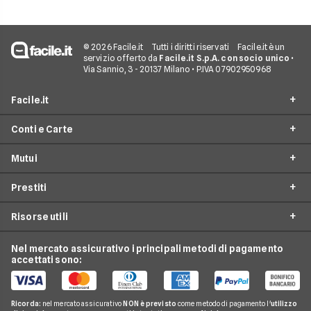
© 2026 Facile.it
Tutti i diritti riservati
Facile.it è un
servizio offerto da
Facile.it S.p.A. con socio unico
•
Via Sannio, 3 - 20137 Milano • P.IVA 07902950968
Facile.it
Conti e Carte
Assicurazioni
Mutui
Prestiti
Conto Online
Mutui
Prestiti
Conto Corrente
Mutuo Online
Internet Casa
Conto Deposito
Risorse utili
Mutuo Prima Casa
Prestiti On Line
Luce e Gas
Carta di Credito'
Surroga Mutuo
Prestito Personale
Nel mercato assicurativo i principali metodi di pagamento
Conti e Carte
Guide Prestiti
Carta Prepagata
accettati sono:
Mutui Seconda Casa
Cessione del Quinto
Telefonia Mobile
Guide Mutui
Calcolo Rata Mutuo
Prestito Auto
Pay TV
Guide Conti
Ricorda:
nel mercato assicurativo
NON è previsto
come metodo di pagamento l'
utilizzo
Mutui INPDAP