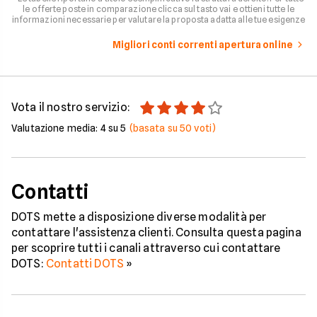
le offerte poste in comparazione clicca sul tasto vai e ottieni tutte le
informazioni necessarie per valutare la proposta adatta alle tue esigenze
Migliori conti correnti apertura online
Vota il nostro servizio:
Valutazione media:
4
su 5
(basata su
50
voti)
Contatti
DOTS mette a disposizione diverse modalità per
contattare l'assistenza clienti. Consulta questa pagina
per scoprire tutti i canali attraverso cui contattare
DOTS:
Contatti DOTS
»