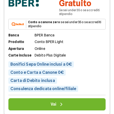
Gratuito
Se sei under35 o se accrediti
stipendio
Conto a canone zero
se sei under35 o se accrediti
stipendio
Banca
BPER Banca
Prodotto
Conto BPER Light
Apertura
Online
Carte incluse
Debito Plus Digitale
Bonifici Sepa Online inclusi a 0€
Conto e Carta a Canone 0€
Carta di Debito inclusa
Consulenza dedicata online/filiale
Vai