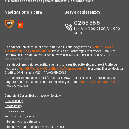
Piccoli Prestiti
di ricariche postepay e pagamenti intestati a persone fisiche.
Noleggio Lungo Termine
Guide Carte
Calcolo Interessi Mutuo
Prestiti Veloci
News
Navigazione sicura:
Serve assistenza?
News Prestiti
Mutuo Liquidità
Prestito INPS/INPDAP
Chi siamo
02 55 55 5
News Carte
Mutui Ristrutturazione
Prestiti a Protestati
Lun-Ven 9:00-21:00; Sab 9.00-
Perché scegliere Facile.it
News Conti
14.00
Mutuo Tasso Fisso
Prestiti per Giovani
Contatti
News Mutui
Consolidamento Debiti
Il servizio di intermediazione assicurativa di Facile.it è gestito da
Facile.it Broker di
Mappa del sito
assicurazioni S.p.A. con socio unico
, broker assicurativo regolamentato dall'IVASS ed
iscritto al RUI in data 13/02/2014 con numero B000480264 • P.IVA 08007250965 • PEC
Prestiti Moto
Il servizio di mediazione creditizia per i mutui e per il credito al consumo di Facile.it è
Prestiti per disoccupati
gestito da
Facile.it Mediazione Creditizia S.p.A. con socio unico
, iscrizione Elenco Mediatori
Creditizi OAM numero M201 • P.IVA 06158600962
Prestiti senza busta paga
Il servizio di comparazione tariffe (luce, gas, ADSL, cellulari, conti e carte, noleggio a
lungo termine) ed i servizi di marketing sono gestiti da
Facile.it S.p.A. con socio unico
•
P.IVA 07902950968
Condizioni Generali di Utilizzo del Servizio
Privacy policy
Cookie policy
Gestione cookie
Policy parità di genere
Informativa precontrattule
Informativa sulla trasparenza Mutui e Prestiti