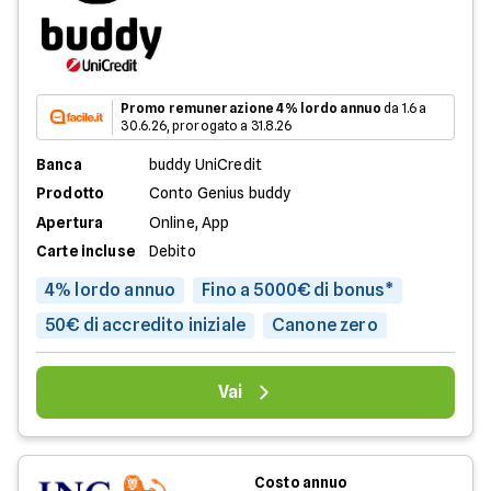
Promo remunerazione 4% lordo annuo
da 1.6 a
30.6.26, prorogato a 31.8.26
Banca
buddy UniCredit
Prodotto
Conto Genius buddy
Apertura
Online, App
Carte incluse
Debito
4% lordo annuo
Fino a 5000€ di bonus*
50€ di accredito iniziale
Canone zero
Vai
Costo annuo