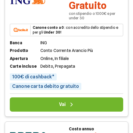
Gratuito
con stipendio o 1000€ e per
under 30
Canone conto a 0
: con accredito dello stipendio e
per gli
Under 30!
Banca
ING
Prodotto
Conto Corrente Arancio Più
Apertura
Online, In filiale
Carte incluse
Debito, Prepagata
100€ di cashback*
Canone carta debito gratuito
Vai
Costo annuo