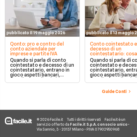
pubblicato il 19 maggio 2026
pubblicato il 13 maggio 
Qonto: pro e contro del
Conto cointestato 
conto aziendale per
decesso di un
imprese e partite IVA
cointestatario: cos
succede davvero tr
Quando si parla di conto
Quando si parla di c
blocchi, quote e
cointestato e decesso di un
cointestato e deces
successione
cointestatario, entrano in
cointestatario, entr
gioco aspetti bancari,
gioco aspetti bancar
fiscali ed ereditari che
fiscali ed ereditari c
spesso generano
spesso generano
confusione.
confusione.
Guide Conti
© 2026 Facile.it
Tutti i diritti riservati
Facile.it è un
servizio offerto da
Facile.it S.p.A. con socio unico
•
Via Sannio, 3 - 20137 Milano • P.IVA 07902950968