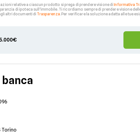
zioni relative a ciascun prodotto si prega di prendere visione di
Informativa Tr
aranzia di ipoteca sull'immobile. Ti ricordiamo sempre di prendere visione del
li altri documenti di
Trasparenza
. Per verificare la soluzione adatta alle tue esi
 75.000€
a banca
096
3 Torino