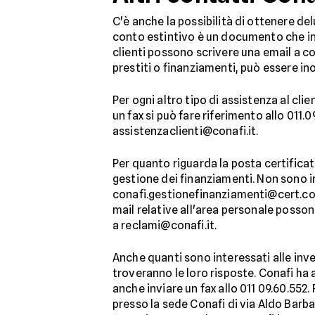
C'è anche la possibilità di ottenere deluc
conto estintivo è un documento che inf
clienti possono scrivere una email a con
prestiti o finanziamenti, può essere i
Per ogni altro tipo di assistenza al cl
un fax si può fare riferimento allo 011.
assistenzaclienti@conafi.it.
Per quanto riguarda la posta certificata
gestione dei finanziamenti. Non sono in
conafi.gestionefinanziamenti@cert.cona
mail relative all'area personale posson
a reclami@conafi.it.
Anche quanti sono interessati alle inves
troveranno le loro risposte. Conafi ha a
anche inviare un fax allo 011 09.60.552
presso la sede Conafi di via Aldo Barba