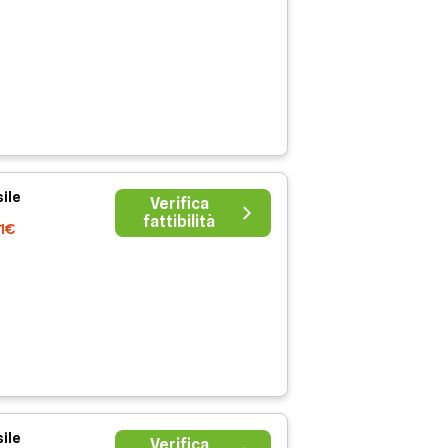
ile
Verifica
fattibilità
41€
ile
Verifica