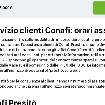
 75.000€
zio clienti Conafi: orari as
anziamenti e sulle modalità di rimborso dei prestiti si può t
 contattare l'assistenza clienti di Conafi Prestitò ci sono dive
hieste di finanziamento sono gli Uffici Conafi Prestitò. I clien
contattare i consulenti per ottenere le informazioni utili a t
3. Rispondono gli operatori del contact center sparsi sul ter
dalle 9 alle 13 e il pomeriggio dalle 14.30 alle 18.30. Le infor
 all'indirizzo di posta info@prestitosulweb.it.
titò per le consulenze ai clienti hanno un numero di assistenz
spondono anche via email all'indirizzo segreteriacommerciale
afi Presitò