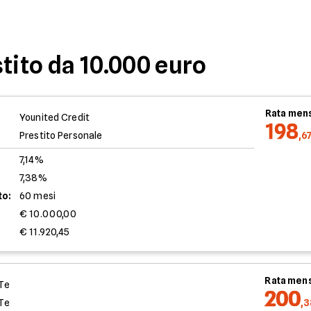
tito da 10.000 euro
Rata mens
Younited Credit
198
Prestito Personale
,6
7,14%
7,38%
to:
60 mesi
€ 10.000,00
€ 11.920,45
Rata mens
Te
200
Te
,