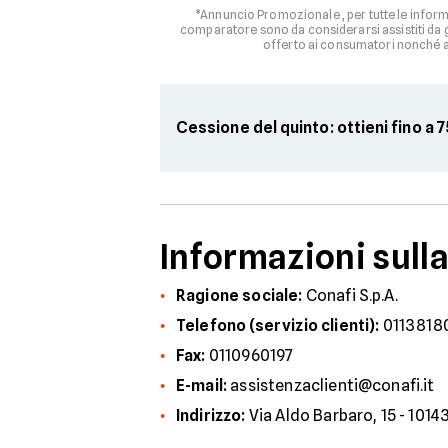
*Annuncio Promozionale , per tutte le informa
comparatore sono da considerarsi assistiti da g
offerto ai consumatori nonché ag
Cessione del quinto: ottieni fino a
Informazioni sull
Ragione sociale:
Conafi S.p.A.
Telefono (servizio clienti):
0113818
Fax:
0110960197
E-mail:
assistenzaclienti@conafi.it
Indirizzo:
Via Aldo Barbaro, 15 - 1014