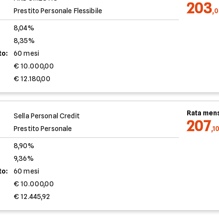
203
Prestito Personale Flessibile
,
8,04%
8,35%
to:
60 mesi
€ 10.000,00
€ 12.180,00
Rata mens
Sella Personal Credit
207
Prestito Personale
,1
8,90%
9,36%
to:
60 mesi
€ 10.000,00
€ 12.445,92