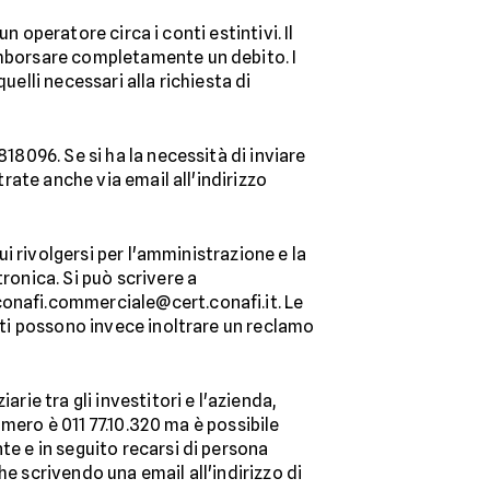
un operatore circa i conti estintivi. Il
rimborsare completamente un debito. I
uelli necessari alla richiesta di
18096. Se si ha la necessità di inviare
trate anche via email all'indirizzo
ui rivolgersi per l'amministrazione e la
ronica. Si può scrivere a
conafi.commerciale@cert.conafi.it. Le
enti possono invece inoltrare un reclamo
rie tra gli investitori e l'azienda,
numero è 011 77.10.320 ma è possibile
te e in seguito recarsi di persona
e scrivendo una email all'indirizzo di