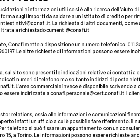
idazioni e informazioni utili se si è alla ricerca dell'aiuto di 
orma sugli importi da saldare a un istituto di credito per 
tiestintivi@conafi.it. La richiesta di altri documenti, come q
noltrata a richiestadocumenti@conafi.it
iente, Conafi mette a disposizione un numero telefonico: 011.38
0960197. Le altre richieste di informazioni possono essere inol
, sul sito sono presenti le indicazioni relative ai contatti a c
dicati numeri di telefono ma soltanto indirizzi di posta elett
fi.it. L'area commerciale invece è disponibile scrivendo a 
o essere indirizzate a conafi.personale@cert.conafi.it. I cli
tor relations, ossia alle informazioni e comunicazioni finanzia
perto infatti un ufficio a cui è possibile fare riferimento: il 
. Per telefono si può fissare un appuntamento con un consulen
ro 15, a Torino. Le informazioni possono essere richieste anch