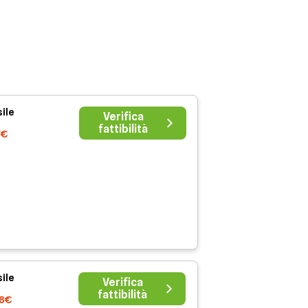
ile
Verifica
fattibilità
7€
ile
Verifica
fattibilità
38€