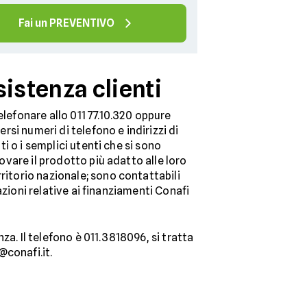
Fai un PREVENTIVO
sistenza clienti
elefonare allo 011 77.10.320 oppure
rsi numeri di telefono e indirizzi di
ti o i semplici utenti che si sono
rovare il prodotto più adatto alle loro
ritorio nazionale; sono contattabili
mazioni relative ai finanziamenti Conafi
a. Il telefono è 011.3818096, si tratta
@conafi.it.