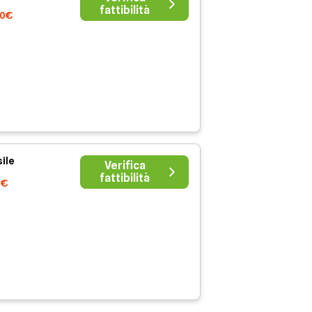
fattibilità
00€
ile
Verifica
fattibilità
0€