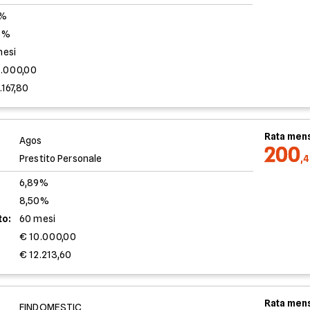
0%
3%
mesi
0.000,00
.167,80
Rata mens
Agos
200
Prestito Personale
,
6,89%
8,50%
to:
60 mesi
€ 10.000,00
€ 12.213,60
Rata mens
FINDOMESTIC