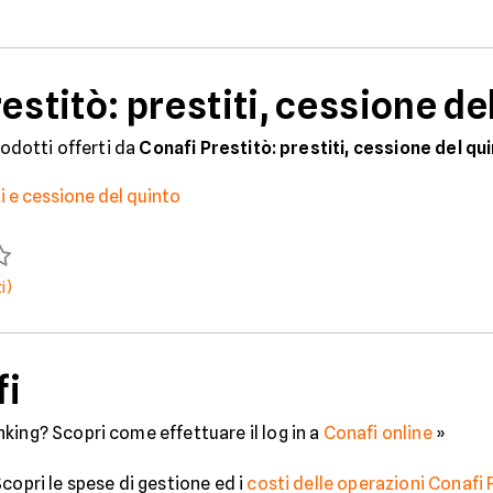
estitò: prestiti, cessione de
rodotti offerti da
Conafi Prestitò: prestiti, cessione del qu
i e cessione del quinto
i)
fi
king? Scopri come effettuare il log in a
Conafi online
»
copri le spese di gestione ed i
costi delle operazioni Conafi 