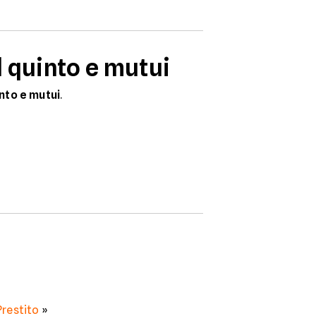
l quinto e mutui
into e mutui
.
Prestito
»