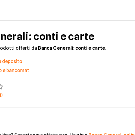
erali: conti e carte
rodotti offerti da
Banca Generali: conti e carte
.
 e deposito
to e bancomat
i)