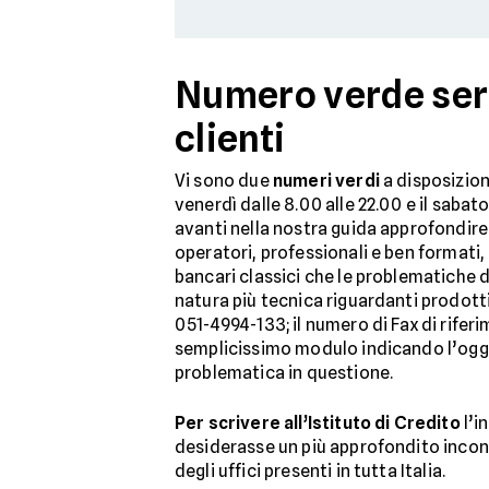
Numero verde serv
clienti
Vi sono due
numeri verdi
a disposizione
venerdì dalle 8.00 alle 22.00 e il sabat
avanti nella nostra guida approfondire
operatori, professionali e ben formati,
bancari classici che le problematiche d
natura più tecnica riguardanti prodott
051-4994-133; il numero di Fax di rifer
semplicissimo modulo indicando l’ogge
problematica in questione.
Per scrivere all’Istituto di Credito
l’i
desiderasse un più approfondito incontr
degli uffici presenti in tutta Italia.