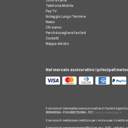
Conti e Carte
Telefonia Mobile
Pay TV
Noleggio Lungo Termine
News
Chi siamo
Perché scegliere Facile.it
Contatti
Mappa del sito
Nel mercato assicurativo i principali meto
Il servizio di intermediazione assicurativa di Facile.it è gestit
B000480264 • P.IVA 08007250965 • PEC
Il servizio di mediazione creditizia per i mutui e per il credito 
Il servizio di comparazione tariffe (luce, gas, ADSL, cellulari, 