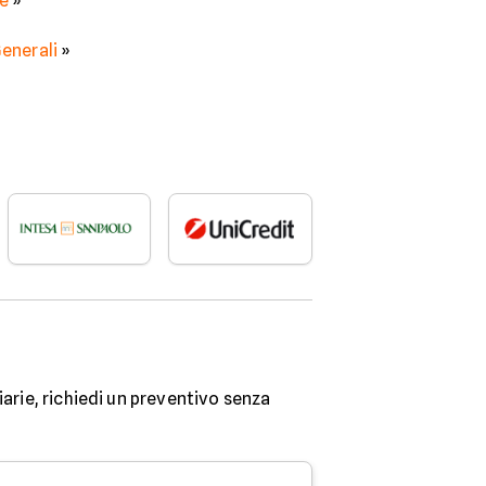
ne
»
Generali
»
iarie, richiedi un preventivo senza