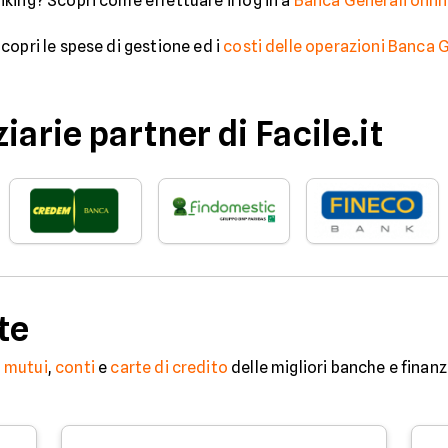
king? Scopri come effettuare il log in a
Banca Generali onli
copri le spese di gestione ed i
costi delle operazioni Banca 
iarie partner di Facile.it
te
,
mutui
,
conti
e
carte di credito
delle migliori banche e finanz