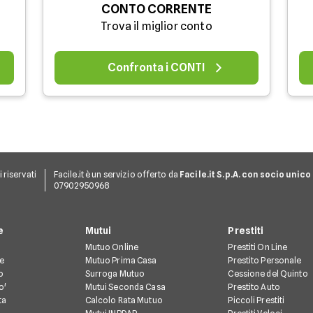
CONTO CORRENTE
Trova il miglior conto
Confronta i CONTI
ti riservati
Facile.it è un servizio offerto da
Facile.it S.p.A. con socio unico
07902950968
e
Mutui
Prestiti
Mutuo Online
Prestiti On Line
te
Mutuo Prima Casa
Prestito Personale
o
Surroga Mutuo
Cessione del Quinto
o'
Mutui Seconda Casa
Prestito Auto
ta
Calcolo Rata Mutuo
Piccoli Prestiti