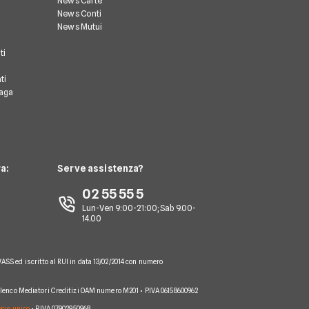
News Carte
News Conti
News Mutui
ti
ti
paga
a:
Serve assistenza?
02 55 55 5
Lun-Ven 9:00-21:00; Sab 9.00-
14.00
VASS ed iscritto al RUI in data 13/02/2014 con numero
 Elenco Mediatori Creditizi OAM numero M201 • P.IVA 06158600962
socio unico
• P.IVA 07902950968