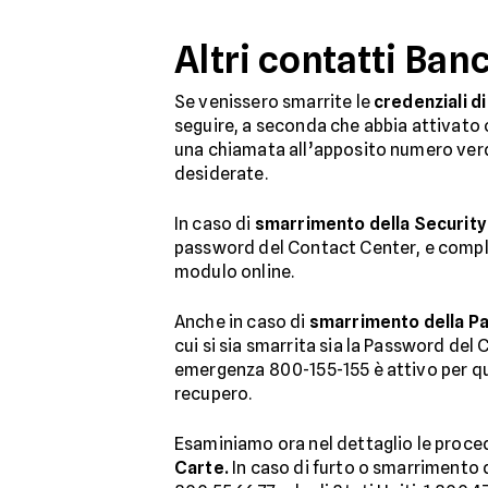
Altri contatti Ban
Se venissero smarrite le
credenziali d
seguire, a seconda che abbia attivato 
una chiamata all’apposito numero verde
desiderate.
In caso di
smarrimento della Security
password del Contact Center, e comple
modulo online.
Anche in caso di
smarrimento della P
cui si sia smarrita sia la Password de
emergenza 800-155-155 è attivo per ques
recupero.
Esaminiamo ora nel dettaglio le proced
Carte.
In caso di furto o smarrimento di