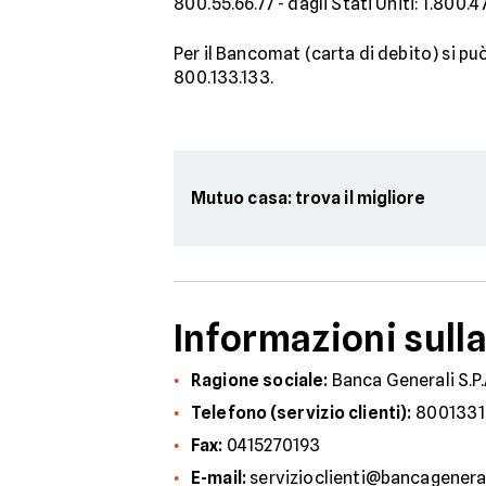
800.55.66.77 - dagli Stati Uniti: 1.800.4
Per il Bancomat (carta di debito) si p
800.133.133.
Mutuo casa: trova il migliore
Informazioni sull
Ragione sociale:
Banca Generali S.P.
Telefono (servizio clienti):
8001331
Fax:
0415270193
E-mail:
servizioclienti@bancageneral