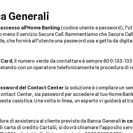
ca Generali
i accesso all’Home Banking
(codice utente e password), l’ut
o meno il servizio Secure Call. Rammentiamo che Secure Call
, che fornirà all’utente una password usa e getta da digita
 Card
, il numero verde da contattare è sempre 800-133-133 ut
tando con un operatore telefonicamente la procedura di rec
assword del Contact Center
la soluzione è compilare un sem
l Contact Center, sia password per accedere al tuo Home Banki
ta casistica. Una volta in linea, un esperto vi guiderà attra
ure di assistenza al cliente previste da Banca Generali
in c
 carta di credito CartaSi, si dovrà chiamare l’apposito servizi