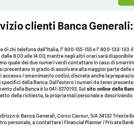
izio clienti Banca Generali:
 di chi telefona dall’Italia, l’ 800-155-155 e l’ 800-133-133. 
o dalle 8.00 alle 14.00, mentre negli altri orari sarà disponibi
mo quale dei due numeri verdi contattare in caso di smarrimen
 si presentano in grado di assolvere alla maggior parte delle e
i accesso / smarrimento codici; discreta anche la preparazion
i specifici della Banca. Dall'estero i numeri da tener presen
imento della Banca è lo 041-5270193. Sul
sito online della Ban
tto della richiesta, la propria mail personale e descrivendo
ndirizzo è: Banca Generali, Corso Cavour, 5/A 34132 Trieste B
o personale, a contattare i Financial Planner / Private Banke