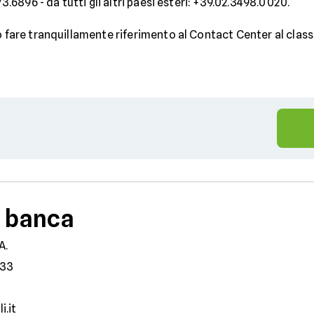
73.6896 - da tutti gli altri paesi esteri: +39.02.3498.0020.
uò fare tranquillamente riferimento al Contact Center al cl
a banca
A.
33
i.it