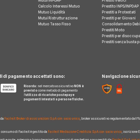
Mutui INPDAP
Prestiti Veloci
Calcolo Interessi Mutuo
Prestito INPS/INPDAP
Mutuo Liquidità
Prestiti a Protestati
Mutui Ristrutturazione
Prestiti per Giovani
Mutuo Tasso Fisso
Consolidamento Debi
Prestiti Moto
Prestiti per disoccupa
Prestiti senza busta 
di di pagamento accettati sono:
Navigazione sicur
Ricorda:
nel mercato assicurativo
NON è
previsto
come metodo di pagamento
l'
utilizzo di ricariche postepay e
pagamenti intestati a persone fisiche.
o da
Facile.it Broker di assicurazioni S.p.A. con socio unico
, broker assicurativo regolamentato dall'I
al consumo di Facile.it è gestito da
Facile.it Mediazione Creditizia S.p.A. con socio unico
, iscrizione
conti e carte, noleggio a lungo termine) ed i servizi di marketing sono gestiti da
Facile.it S.p.A. con 