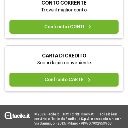
CONTO CORRENTE
Trova il miglior conto
Confronta i CONTI
CARTA DI CREDITO
Scopri la più conveniente
Confronto CARTE
© 2026 Facile.it
Tutti i diritti riservati
Facile.it è un
servizio offerto da
Facile.it S.p.A. con socio unico
•
Via Sannio, 3 - 20137 Milano • P.IVA 07902950968