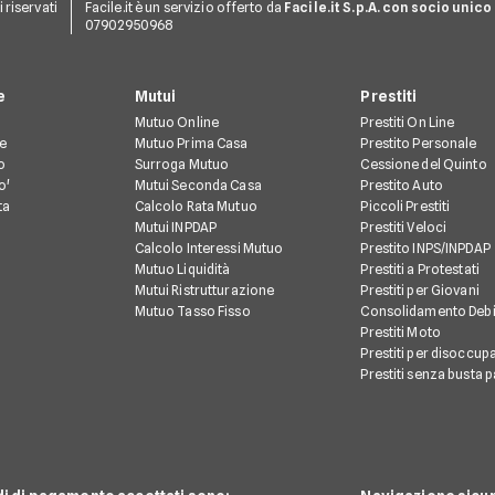
ti riservati
Facile.it è un servizio offerto da
Facile.it S.p.A. con socio unico
07902950968
e
Mutui
Prestiti
Mutuo Online
Prestiti On Line
te
Mutuo Prima Casa
Prestito Personale
o
Surroga Mutuo
Cessione del Quinto
o'
Mutui Seconda Casa
Prestito Auto
ta
Calcolo Rata Mutuo
Piccoli Prestiti
Mutui INPDAP
Prestiti Veloci
Calcolo Interessi Mutuo
Prestito INPS/INPDAP
Mutuo Liquidità
Prestiti a Protestati
Mutui Ristrutturazione
Prestiti per Giovani
Mutuo Tasso Fisso
Consolidamento Debi
Prestiti Moto
Prestiti per disoccupa
Prestiti senza busta 