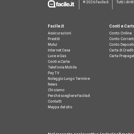
© 2026 Facile.it
Tutti i dirit
Facile.it
Conti e Cart
Assicurazioni
Conto Online
Prestiti
Conto Corren
Mutui
Conto Deposit
Internet Casa
Carta di Credit
Luce e Gas
Carta Prepaga
Conti e Carte
Telefonia Mobile
Pay TV
Noleggio Lungo Termine
News
Chi siamo
Perché scegliere Facile.it
Contatti
Mappa del sito