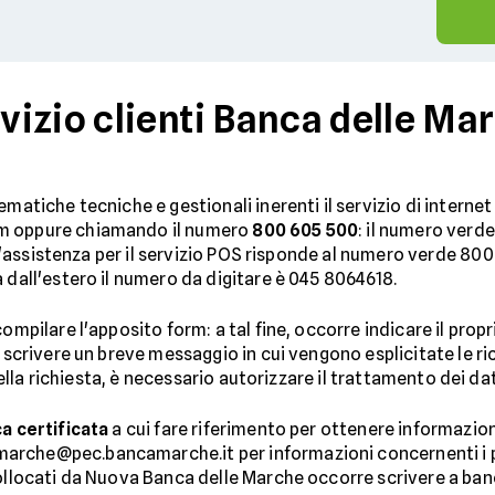
izio clienti Banca delle Mar
ematiche tecniche e gestionali inerenti il servizio di internet
rm oppure chiamando il numero
800 605 500
: il numero verde
. L'assistenza per il servizio POS risponde al numero verde 800 
 dall'estero il numero da digitare è 045 8064618.
compilare l'apposito form: a tal fine, occorre indicare il pro
e scrivere un breve messaggio in cui vengono esplicitate le ri
 della richiesta, è necessario autorizzare il trattamento dei dat
a certificata
a cui fare riferimento per ottenere informazioni
rche@pec.bancamarche.it per informazioni concernenti i pro
 collocati da Nuova Banca delle Marche occorre scrivere a 