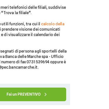
eri telefonici delle filiali, suddivise
“Trova la filiale”.
ili funzioni, tra cui il
calcolo della
 di prendere visione dei comunicati
 di visualizzare il calendario dei
segnati di persona agli sportelli della
uova Banca delle Marche spa - Ufficio
 al numero di fax 0731 539694 oppure è
i@pec.bancamarche.it.
Fai un PREVENTIVO