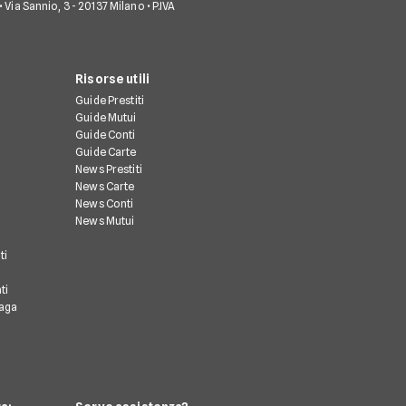
• Via Sannio, 3 - 20137 Milano • P.IVA
Risorse utili
Guide Prestiti
Guide Mutui
Guide Conti
Guide Carte
News Prestiti
News Carte
News Conti
News Mutui
ti
ti
paga