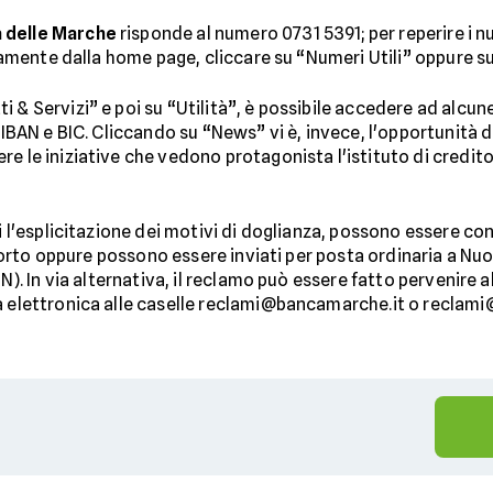
a delle Marche
risponde al numero 0731 5391; per reperire i num
ttamente dalla home page, cliccare su “Numeri Utili” oppure su 
& Servizi” e poi su “Utilità”, è possibile accedere ad alcune ut
i IBAN e BIC. Cliccando su “News” vi è, invece, l'opportunità
e le iniziative che vedono protagonista l'istituto di credito e
i l'esplicitazione dei motivi di doglianza, possono essere con
rapporto oppure possono essere inviati per posta ordinaria a N
AN). In via alternativa, il reclamo può essere fatto pervenire
ta elettronica alle caselle reclami@bancamarche.it o reclam