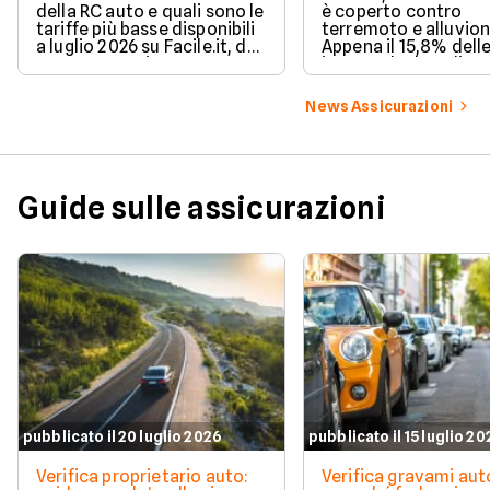
della RC auto e quali sono le
è coperto contro
tariffe più basse disponibili
terremoto e alluvion
a luglio 2026 su Facile.it, da
Appena il 15,8% dell
106,32€ annui.
imprese ha la polizz
catastrofale obbligat
dati ANIA 2025 sul g
News Assicurazioni
assicurativo italiano
Guide sulle assicurazioni
pubblicato il 20 luglio 2026
pubblicato il 15 luglio 2
Verifica proprietario auto:
Verifica gravami au