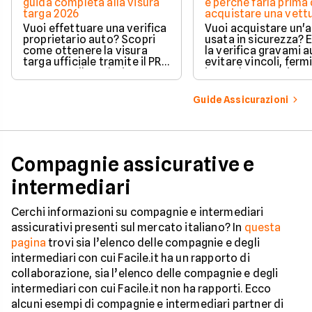
guida completa alla visura
e perché farla prima 
targa 2026
acquistare una vett
Vuoi effettuare una verifica
Vuoi acquistare un'
proprietario auto? Scopri
usata in sicurezza? 
come ottenere la visura
la verifica gravami a
targa ufficiale tramite il PRA
evitare vincoli, fermi
per controllare dati e
ipoteche. Scopri co
vincoli in totale sicurezza.
tutelare il tuo acqui
Guide Assicurazioni
Compagnie assicurative e
intermediari
Cerchi informazioni su compagnie e intermediari
assicurativi presenti sul mercato italiano? In
questa
pagina
trovi sia l’elenco delle compagnie e degli
intermediari con cui Facile.it ha un rapporto di
collaborazione, sia l’elenco delle compagnie e degli
intermediari con cui Facile.it non ha rapporti. Ecco
alcuni esempi di compagnie e intermediari partner di