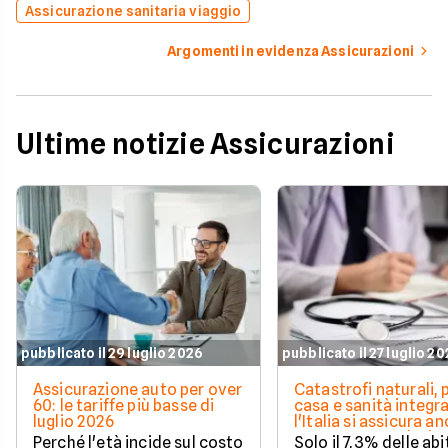
Assicurazione sanitaria viaggio
Argomenti in evidenza Assicurazioni
Ultime notizie Assicurazioni
pubblicato il 29 luglio 2026
pubblicato il 27 luglio 2
Assicurazione auto per over
Catastrofi naturali, 
60: le tariffe più basse di
casa e sanità integra
luglio 2026
l'Italia si assicura a
troppo poco. I dati 
Perché l'età incide sul costo
Solo il 7,3% delle abi