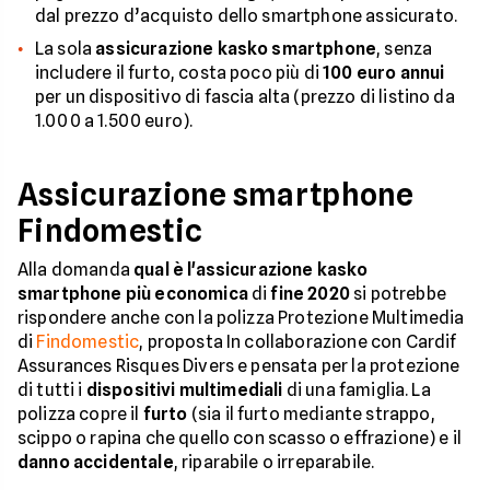
dal prezzo d’acquisto dello smartphone assicurato.
La sola
assicurazione kasko smartphone
, senza
includere il furto, costa poco più di
100 euro annui
per un dispositivo di fascia alta (prezzo di listino da
1.000 a 1.500 euro).
Assicurazione smartphone
Findomestic
Alla domanda
qual è l'assicurazione kasko
smartphone più economica
di
fine 2020
si potrebbe
rispondere anche con la polizza Protezione Multimedia
di
Findomestic
, proposta In collaborazione con Cardif
Assurances Risques Divers e pensata per la protezione
di tutti i
dispositivi multimediali
di una famiglia. La
polizza copre il
furto
(sia il furto mediante strappo,
scippo o rapina che quello con scasso o effrazione) e il
danno accidentale
, riparabile o irreparabile.