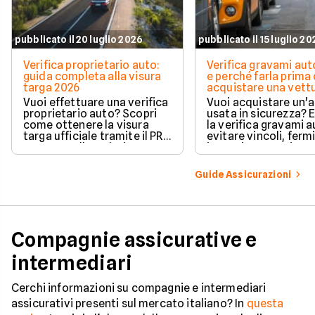
pubblicato il 20 luglio 2026
pubblicato il 15 luglio 2
Verifica proprietario auto:
Verifica gravami au
guida completa alla visura
e perché farla prima 
targa 2026
acquistare una vett
Vuoi effettuare una verifica
Vuoi acquistare un'
proprietario auto? Scopri
usata in sicurezza? 
come ottenere la visura
la verifica gravami a
targa ufficiale tramite il PRA
evitare vincoli, fermi
per controllare dati e
ipoteche. Scopri co
vincoli in totale sicurezza.
tutelare il tuo acqui
Guide Assicurazioni
Compagnie assicurative e
intermediari
Cerchi informazioni su compagnie e intermediari
assicurativi presenti sul mercato italiano? In
questa