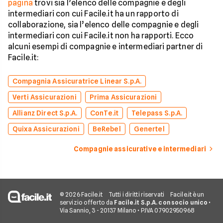
pagina
trovi sia l’elenco delle compagnie e degli
intermediari con cui Facile.it ha un rapporto di
collaborazione, sia l’elenco delle compagnie e degli
intermediari con cui Facile.it non ha rapporti. Ecco
alcuni esempi di compagnie e intermediari partner di
Facile.it:
Compagnia Assicuratrice Linear S.p.A.
Verti Assicurazioni
Prima Assicurazioni
Allianz Direct S.p.A.
ConTe.it
Telepass S.p.A.
Quixa Assicurazioni
BeRebel
Genertel
Compagnie assicurative e intermediari
© 2026 Facile.it
Tutti i diritti riservati
Facile.it è un
servizio offerto da
Facile.it S.p.A. con socio unico
•
Via Sannio, 3 - 20137 Milano • P.IVA 07902950968