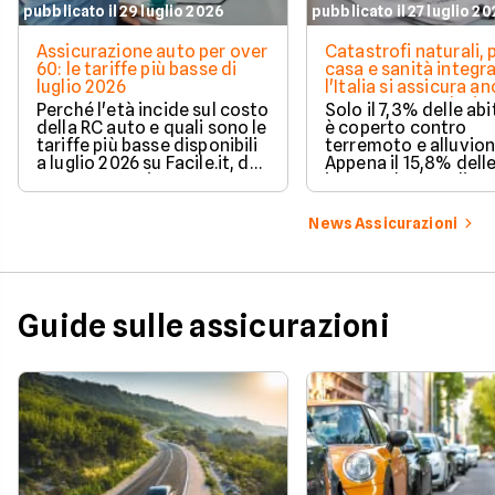
pubblicato il 29 luglio 2026
pubblicato il 27 luglio 2
Assicurazione auto per over
Catastrofi naturali, 
60: le tariffe più basse di
casa e sanità integra
luglio 2026
l'Italia si assicura a
troppo poco. I dati 
Perché l'età incide sul costo
Solo il 7,3% delle abi
della RC auto e quali sono le
è coperto contro
tariffe più basse disponibili
terremoto e alluvion
a luglio 2026 su Facile.it, da
Appena il 15,8% dell
106,32€ annui.
imprese ha la polizz
catastrofale obbligat
dati ANIA 2025 sul g
News Assicurazioni
assicurativo italiano
Guide sulle assicurazioni