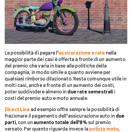
La possibilità di pagare l’
assicurazione a rate
nella
maggior parte dei casi è offerta a fronte di un aumento
del premio che varia in base alle politiche della
compagnia, in modo simile a quanto avviene per
qualsiasi rimborso dilazionato. Resta comunque utile in
molti casi, anche a fronte di un aumento dei costi,
poter suddividere almeno in
due rate semestrali
i
costi del premio auto e moto annuale.
Direct Line
ad esempio offre sempre la possibilità di
frazionare il pagamento dell’assicurazione auto in
due
parti
, con un
aumento totale dell’8%
sul premio
versato. Per quanto riguarda invece la
polizza moto
,