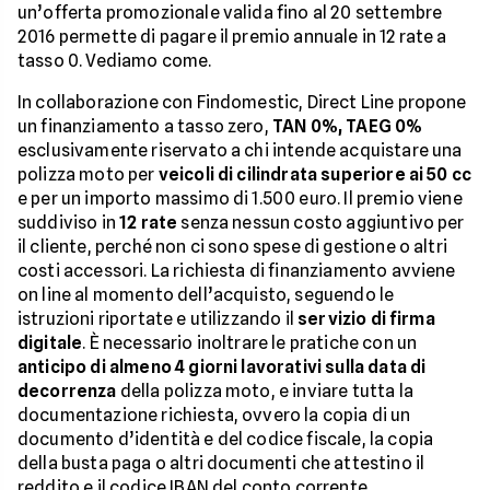
un’offerta promozionale valida fino al 20 settembre
2016 permette di pagare il premio annuale in 12 rate a
tasso 0. Vediamo come.
In collaborazione con Findomestic, Direct Line propone
un finanziamento a tasso zero,
TAN 0%, TAEG 0%
esclusivamente riservato a chi intende acquistare una
polizza moto per
veicoli di cilindrata superiore ai 50 cc
e per un importo massimo di 1.500 euro. Il premio viene
suddiviso in
12 rate
senza nessun costo aggiuntivo per
il cliente, perché non ci sono spese di gestione o altri
costi accessori. La richiesta di finanziamento avviene
on line al momento dell’acquisto, seguendo le
istruzioni riportate e utilizzando il
servizio di firma
digitale
. È necessario inoltrare le pratiche con un
anticipo di almeno 4 giorni lavorativi sulla data di
decorrenza
della polizza moto, e inviare tutta la
documentazione richiesta, ovvero la copia di un
documento d’identità e del codice fiscale, la copia
della busta paga o altri documenti che attestino il
reddito e il codice IBAN del conto corrente.