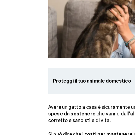
Proteggi il tuo animale domestico
Avere un gatto a casa è sicuramente un
spese da sostenere
che vanno dall'al
corretto e sano stile di vita.
Si può dire che i
costi per mantenere 