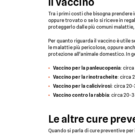
Il vaccino
Tra i primi costi che bisogna prendere 
oppure trovato o se lo si riceve in rega
proteggerlo dalle più comuni malattie,
Per quanto riguarda il vaccino è utile s
le malattie più pericolose, oppure anc
protezione all'animale domestico. In g
Vaccino per la panleucopenia
: circ
Vaccino per la rinotracheite
: circa 
Vaccino per la calicivirosi
: circa 20
Vaccino contro la rabbia
: circa 20-3
Le altre cure prev
Quando si parla di cure preventive per i