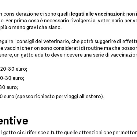
in considerazione ci sono quelli
legati alle vaccinazioni
: non
lo. Per prima cosa è necessario rivolgersi al veterinario per ve
 più o meno gravi che siano.
eguire i consigli del veterinario, che potrà suggerire di effett
he vaccini che non sono considerati di routine ma che posson
enere, un gatto adulto deve ricevere una serie di vaccinazion
a 20-30 euro;
20-30 euro;
-30 euro;
0 euro (spesso richiesto per viaggi all'estero).
entive
l gatto ci si riferisce a tutte quelle attenzioni che permetto