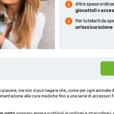
Altre spese ordina
2
giocattoli
e
acces
Per tutelarti da s
3
un'assicurazione 
 piacere, ma non si può negare che, come per ogni animale do
imentazione alle cure mediche fino a una serie di accessori 
un gatto
possono essere suddivisi in ordinari e straordinari, d