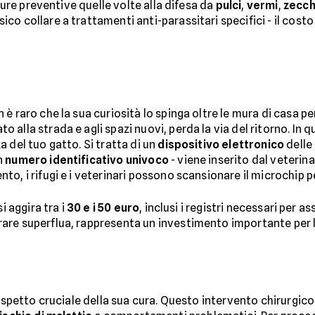
 cure preventive quelle volte alla difesa da
pulci
,
vermi
,
zecc
o collare a trattamenti anti-parassitari specifici - il costo 
 raro che la sua curiosità lo spinga oltre le mura di casa per 
alla strada e agli spazi nuovi, perda la via del ritorno. In q
 del tuo gatto. Si tratta di un
dispositivo elettronico
delle 
n
numero identificativo univoco
- viene inserito dal veterina
, i rifugi e i veterinari possono scansionare il microchip per
i aggira tra i
30 e i 50 euro
, inclusi i registri necessari per as
re superflua, rappresenta un investimento importante per la
 aspetto cruciale della sua cura. Questo intervento chirurgic