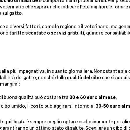
rischio di malattie
e comportamenti problematici. Per procede
eterinario che saprà anche indicare l'età migliore e fornire
 sul gatto.
base a diversi fattori, come la regione e il veterinario, ma ge
frono
tariffe scontate o servizi gratuiti
, quindi è consigliab
lla più impegnativa, in quanto giornaliera. Nonostante sia d
dall'età del gatto, nonché dalla
qualità del cibo
che si acquis
i mangimi:
 di buona qualità può costare tra
30 e 60 euro al mese
,
 cibo umido, il costo può aggirarsi intorno ai
30-50 euro al 
d equilibrata è sempre meglio optare esclusivamente per
ali
li garantiranno un ottimo stato di salute. Scegliere un cibo d