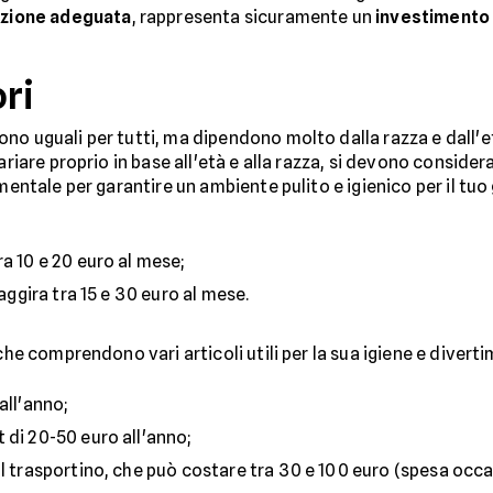
azione adeguata
, rappresenta sicuramente un
investimento 
ri
no uguali per tutti, ma dipendono molto dalla razza e dall'e
ariare proprio in base all'età e alla razza, si devono consider
mentale per garantire un ambiente pulito e igienico per il tuo
ra 10 e 20 euro al mese;
 aggira tra 15 e 30 euro al mese.
che comprendono vari articoli utili per la sua igiene e divertim
all'anno;
 di 20-50 euro all'anno;
il trasportino, che può costare tra 30 e 100 euro (spesa occa