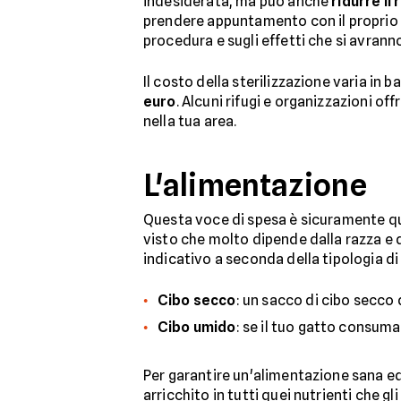
indesiderata, ma può anche
ridurre il 
prendere appuntamento con il proprio v
procedura e sugli effetti che si avranno
Il costo della sterilizzazione varia in 
euro
. Alcuni rifugi e organizzazioni of
nella tua area.
L'alimentazione
Questa voce di spesa è sicuramente que
visto che molto dipende dalla razza e 
indicativo a seconda della tipologia d
Cibo secco
: un sacco di cibo secco
Cibo umido
: se il tuo gatto consuma
Per garantire un'alimentazione sana e
arricchito in tutti quei nutrienti che g