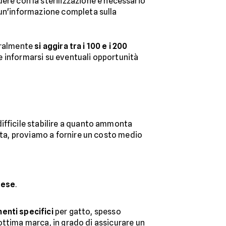
re con la sterilizzazione è necessario
 un'informazione completa sulla
neralmente
si aggira tra i 100 e i 200
ile informarsi su eventuali opportunità
ifficile stabilire a quanto ammonta
ta, proviamo a fornire un costo medio
mese
.
menti specifici
per gatto, spesso
i ottima marca, in grado di assicurare un