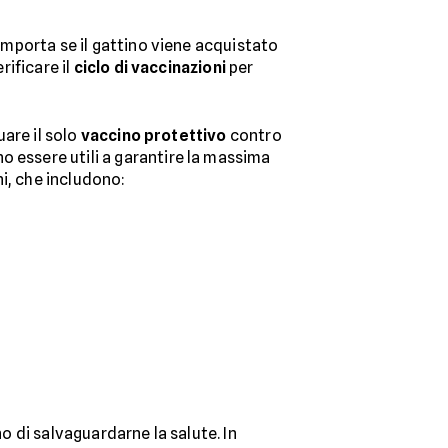
 importa se il gattino viene acquistato
rificare il
ciclo di vaccinazioni
per
uare il solo
vaccino protettivo
contro
o essere utili a garantire la massima
i, che includono:
no di salvaguardarne la salute. In