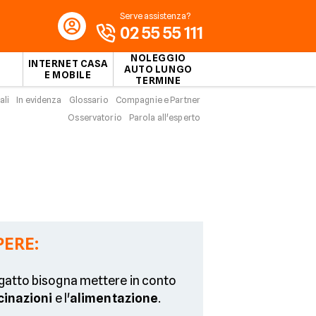
Serve assistenza?
02 55 55 111
NOLEGGIO
INTERNET CASA
AUTO LUNGO
E MOBILE
TERMINE
ali
In evidenza
Glossario
Compagnie e Partner
Osservatorio
Parola all'esperto
PERE:
gatto bisogna mettere in conto
cinazioni
e l'
alimentazione
.