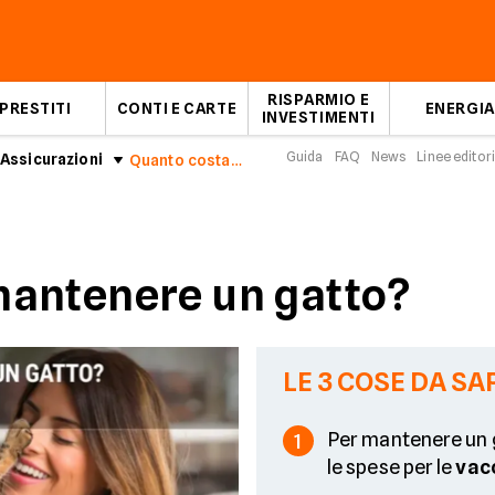
RISPARMIO E
PRESTITI
CONTI E CARTE
ENERGIA
INVESTIMENTI
Guida
FAQ
News
Linee editori
Assicurazioni
Quanto costa mantenere un gatto
mantenere un gatto?
LE 3 COSE DA SA
Per mantenere un 
1
le spese per le
vac