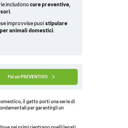
rie includono
cure preventive
,
sori
.
pese improvvise puoi
stipulare
per animali domestici
.
Fai un PREVENTIVO
mestico, il gatto porti una serie di
fondamentali per garantirgli un
ove nei primi rientrano quelli legati