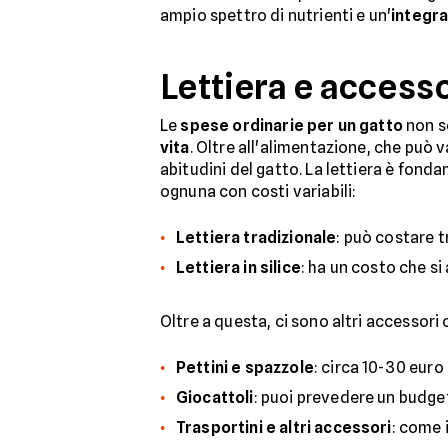
ampio spettro di nutrienti e un'
integr
Lettiera e accesso
Le
spese ordinarie per un gatto
non so
vita
. Oltre all'alimentazione, che può v
abitudini del gatto. La lettiera è fonda
ognuna con costi variabili:
Lettiera tradizionale
: può costare t
Lettiera in silice
: ha un costo che si
Oltre a questa, ci sono altri accessori 
Pettini e spazzole
: circa 10-30 euro 
Giocattoli
: puoi prevedere un budget
Trasportini e altri accessori
: come 