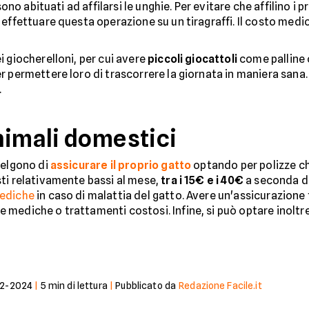
i sono abituati ad affilarsi le unghie. Per evitare che affilino i p
d effettuare questa operazione su un tiragraffi. Il costo medi
 giocherelloni, per cui avere
piccoli giocattoli
come palline 
 permettere loro di trascorrere la giornata in maniera sana. I
.
nimali domestici
celgono di
assicurare il proprio gatto
optando per polizze ch
sti relativamente bassi al mese,
tra i 15€ e i 40€
a seconda de
mediche
in caso di malattia del gatto. Avere un'assicurazione
mediche o trattamenti costosi. Infine, si può optare inoltre
12-2024
|
5
min di lettura
|
Pubblicato da
Redazione Facile.it