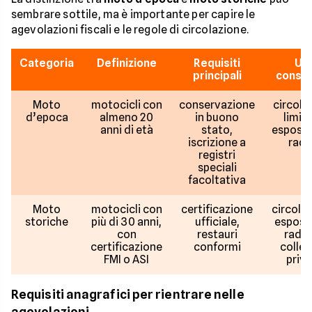
sembrare sottile, ma è importante per capire le
agevolazioni fiscali e le regole di circolazione.
Categoria
Definizione
Requisiti
Us
principali
consen
Moto
motocicli con
conservazione
circola
d’epoca
almeno 20
in buono
limita
anni di età
stato,
esposiz
iscrizione a
radu
registri
speciali
facoltativa
Moto
motocicli con
certificazione
circola
storiche
più di 30 anni,
ufficiale,
esposiz
con
restauri
radun
certificazione
conformi
collez
FMI o ASI
priv
Requisiti anagrafici per rientrare nelle
agevolazioni