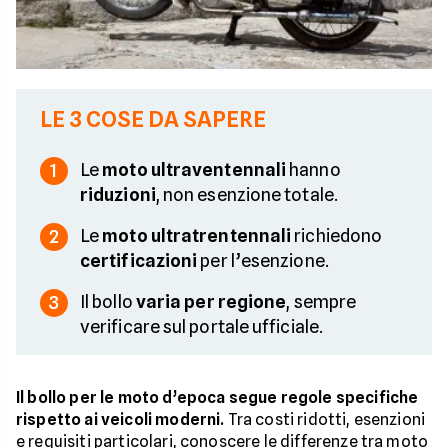
LE 3 COSE DA SAPERE
Le
moto ultraventennali
hanno
1
riduzioni
, non esenzione totale.
Le
moto ultratrentennali
richiedono
2
certificazioni
per l’esenzione.
Il bollo
varia per regione
, sempre
3
verificare sul portale ufficiale.
Il bollo per le moto d’epoca segue regole specifiche
rispetto ai veicoli moderni.
Tra costi ridotti, esenzioni
e requisiti particolari, conoscere le differenze tra moto