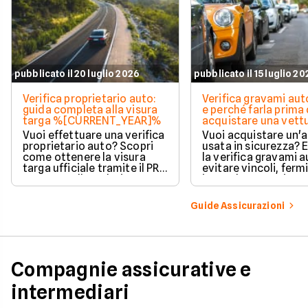
pubblicato il 20 luglio 2026
pubblicato il 15 luglio 2
Verifica proprietario auto:
Verifica gravami au
guida completa alla visura
e perché farla prima 
targa %[CURRENT_YEAR]%
acquistare una vett
Vuoi effettuare una verifica
Vuoi acquistare un'
proprietario auto? Scopri
usata in sicurezza? 
come ottenere la visura
la verifica gravami a
targa ufficiale tramite il PRA
evitare vincoli, fermi
per controllare dati e
ipoteche. Scopri co
vincoli in totale sicurezza.
tutelare il tuo acqui
Guide Assicurazioni
Compagnie assicurative e
intermediari