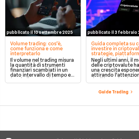
pubblicato il 10 settembre 2025
pubblicato il 3 febbraio
Volume trading: cos'è,
Guida completa su 
come funziona e come
investire in criptova
interpretarlo
strategie, piattafor
consigli per iniziare
Il volume nel trading misura
Negli ultimi anni, il
la quantità di strumenti
delle criptovalute ha
finanziari scambiati in un
una crescita esponen
dato intervallo di tempo ed
attirando l'attenzio
è un indicatore chiave per
degli investitori reta
valutare la forza e
istituzionali.
l’affidabilità dei movimenti
Guide Trading
di prezzo. Analizzarlo
permette di confermare
trend, individuare zone di
liquidità e anticipare
possibili inversioni,
soprattutto se combinato
con altri strumenti tecnici.