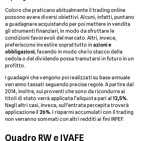
Coloro che praticano abitualmente il trading online
possono avere diversi obiettivi. Alcuni, infatti, puntano
a guadagnare acquistando per poi mettere in vendita
gli strumenti finanziari, in modo da sfruttare le
condizioni favorevoli del mercato. Altri, invece,
preferiscono investire soprattutto in
azioni e
obbligazioni
, facendo in modo che lo stacco della
cedola o del dividendo possa tramutarsi in futuro in un
profitto.
I guadagni che vengono poi realizzati su base annuale
verranno tassati seguendo precise regole. A partire dal
2014, inoltre, sui proventi che sono da ricondurre ai
titoli di stato verrà applicata l'aliquota pari al
12,5%
.
Negli altri casi, invece, sull'entrata percepita troverà
applicazione il
26%
. I risparmi accumulati con il trading
non verranno sommati con altri redditi ai fini IRPEF.
Quadro RW e IVAFE