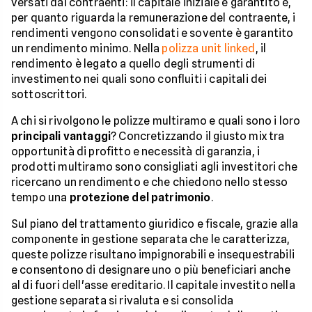
versati dai contraenti: il capitale iniziale è garantito e,
per quanto riguarda la remunerazione del contraente, i
rendimenti vengono consolidati e sovente è garantito
un rendimento minimo. Nella
polizza unit linked
, il
rendimento è legato a quello degli strumenti di
investimento nei quali sono confluiti i capitali dei
sottoscrittori.
A chi si rivolgono le polizze multiramo e quali sono i loro
principali vantaggi
? Concretizzando il giusto mix tra
opportunità di profitto e necessità di garanzia, i
prodotti multiramo sono consigliati agli investitori che
ricercano un rendimento e che chiedono nello stesso
tempo una
protezione del patrimonio
.
Sul piano del trattamento giuridico e fiscale, grazie alla
componente in gestione separata che le caratterizza,
queste polizze risultano impignorabili e insequestrabili
e consentono di designare uno o più beneficiari anche
al di fuori dell'asse ereditario. Il capitale investito nella
gestione separata si rivaluta e si consolida