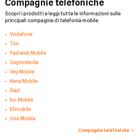
Compagnie telefoniche
riconoscere i segnali
pericolo e a usare gli
strumenti giusti per
Scopri i prodotti e leggi tutte le informazioni sulle
bloccare finalmente 
principali compagnie di telefonia mobile.
contatti indesiderati
Vodafone
Tim
Fastweb Mobile
SegnoVerde
Vey Mobile
Kena Mobile
Iliad
ho. Mobile
Elimobile
Uno Mobile
Compagnie telefoniche