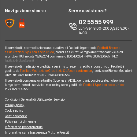
Notizie Telefonia
Offerte con smartphone
Offerte Iliad
News
Navigazione sicura:
Serve assistenza?
Argomenti in evidenza Telefonia
Offerte Ho Mobile
Chi siamo
02 55 55 999
Cambiare operatore telefonico
Offerte Very Mobile
Lun-Ven 9:00-21:00; Sab 9.00-
Perché scegliere Facile.it
14.00
Offerte Kena Mobile
Contatti
Offerte Coop Voce
Il servizio di intermediazione assicurativa di Facile.it è gestito da
Facile.it Broker di
Mappa del sito
assicurazioni S.p.A. con socio unico
, broker assicurativo regolamentato dall'IVASS ed
iscritto al RUI in data 13/02/2014 con numero B000480264 • P.IVA 08007250965 • PEC
Compagnie Telefoniche
Il servizio di mediazione creditizia per i mutui e per il credito al consumo di Facile.it è
gestito da
Facile.it Mediazione Creditizia S.p.A. con socio unico
, iscrizione Elenco Mediatori
Creditizi OAM numero M201 • P.IVA 06158600962
Il servizio di comparazione tariffe (luce, gas, ADSL, cellulari, conti e carte, noleggio a
lungo termine) ed i servizi di marketing sono gestiti da
Facile.it S.p.A. con socio unico
•
P.IVA 07902950968
Condizioni Generali di Utilizzo del Servizio
Privacy policy
Cookie policy
Gestione cookie
Policy parità di genere
Informativa precontrattule
Informativa sulla trasparenza Mutui e Prestiti