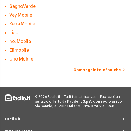
SegnoVerde
Vey Mobile
Kena Mobile
Iliad
ho. Mobile
Elimobile
Uno Mobile
Compagnie telefoniche
© 2026 Facile.it
Tutti i diritti riservati
Facile.it è un
servizio offerto da
Facile.it S.p.A. con socio unico
•
Via Sannio, 3 - 20137 Milano • P.IVA 07902950968
Facile.it