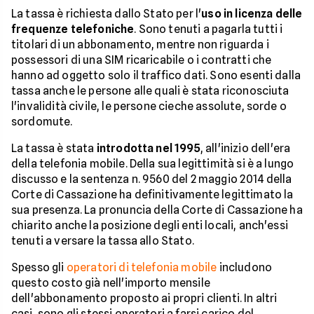
La tassa è richiesta dallo Stato per l'
uso in licenza delle
frequenze telefoniche
. Sono tenuti a pagarla tutti i
titolari di un abbonamento, mentre non riguarda i
possessori di una SIM ricaricabile o i contratti che
hanno ad oggetto solo il traffico dati. Sono esenti dalla
tassa anche le persone alle quali è stata riconosciuta
l'invalidità civile, le persone cieche assolute, sorde o
sordomute.
La tassa è stata
introdotta nel 1995
, all'inizio dell'era
della telefonia mobile. Della sua legittimità si è a lungo
discusso e la sentenza n. 9560 del 2 maggio 2014 della
Corte di Cassazione ha definitivamente legittimato la
sua presenza. La pronuncia della Corte di Cassazione ha
chiarito anche la posizione degli enti locali, anch'essi
tenuti a versare la tassa allo Stato.
Spesso gli
operatori di telefonia mobile
includono
questo costo già nell'importo mensile
dell'abbonamento proposto ai propri clienti. In altri
casi, sono gli stessi operatori a farsi carico del