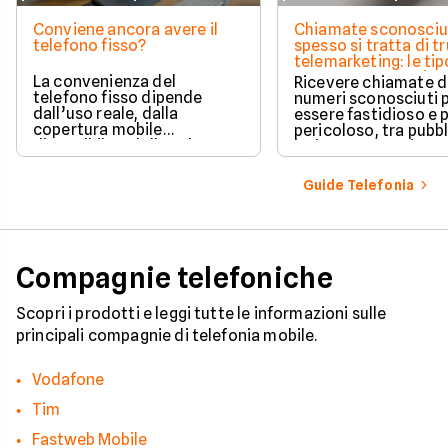
Conviene ancora avere il
Chiamate sconosciu
telefono fisso?
spesso si tratta di tr
telemarketing: le tip
come proteggersi
La convenienza del
Ricevere chiamate 
telefono fisso dipende
numeri sconosciuti 
dall’uso reale, dalla
essere fastidioso e 
copertura mobile
pericoloso, tra pubbl
disponibile e dalle esigenze
insistente e veri e pr
di casa o lavoro.
tentativi di truffa. S
come il tuo numero f
Guide Telefonia
nelle mani dei call c
quali sono i trucchi p
efficaci per protegge
tua privacy e il tuo
smartphone. Impara
Compagnie telefoniche
riconoscere i segnali
pericolo e a usare gli
strumenti giusti per
Scopri i prodotti e leggi tutte le informazioni sulle
bloccare finalmente 
principali compagnie di telefonia mobile.
contatti indesiderati
Vodafone
Tim
Fastweb Mobile