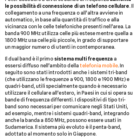
le possibilità di connessione di un telefono cellulare
. Il
collegamento a una frequenza o all'altra avviene in
automatico, in base alla quantità di traffico e alla
vicinanza con le celle telefoniche presenti nell'area. La
banda 900 MHz utilizza celle più estese mentre quella a
1800 MHz usa celle più piccole, in grado di supportare
un maggior numero di utenti in contemporanea.
Il dual band è il primo
sistema multi frequenza
a
essersi diffuso nell'ambito della
telefonia mobile
. In
seguito sono stati introdotti anche i sistemi tri-band
(che utilizzano le frequenze a 900, 1800 e 1900 MHz) e
quadri-band, utili specialmente quando è necessario
utilizzare il cellulare all'estero, in Paesi in cui si opera su
bande di frequenza differenti. I dispositivi di tipo tri-
band sono necessari per comunicare negli Stati Uniti,
ad esempio, mentre i sistemi quadri-band, integrando
anche la banda a 850 MHz, possono essere usati in
Sudamerica. Il sistema più evoluto è il penta-band,
adottato al momento solo in Giappone.