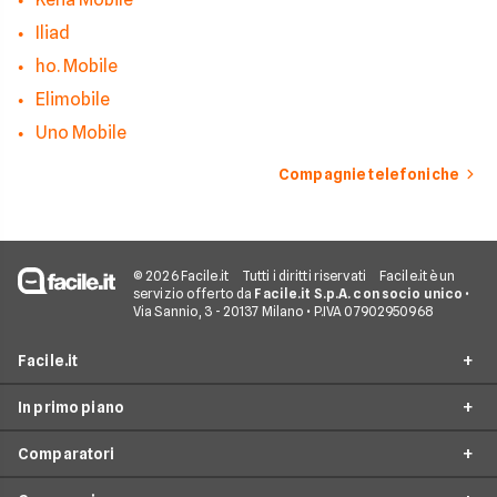
Iliad
ho. Mobile
Elimobile
Uno Mobile
Compagnie telefoniche
© 2026 Facile.it
Tutti i diritti riservati
Facile.it è un
servizio offerto da
Facile.it S.p.A. con socio unico
•
Via Sannio, 3 - 20137 Milano • P.IVA 07902950968
Facile.it
In primo piano
Assicurazioni
Comparatori
Prestiti
Offerte Telefonia mobile
Mutui