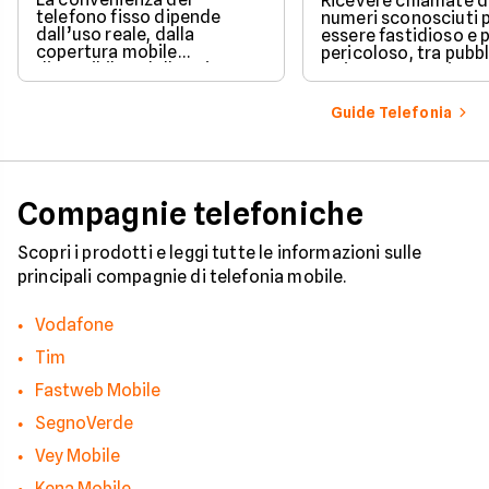
Ricevere chiamate 
telefono fisso dipende
numeri sconosciuti 
dall’uso reale, dalla
essere fastidioso e 
copertura mobile
pericoloso, tra pubbl
disponibile e dalle esigenze
insistente e veri e pr
di casa o lavoro.
tentativi di truffa. S
come il tuo numero f
Guide Telefonia
nelle mani dei call c
quali sono i trucchi p
efficaci per protegge
tua privacy e il tuo
smartphone. Impara
Compagnie telefoniche
riconoscere i segnali
pericolo e a usare gli
strumenti giusti per
Scopri i prodotti e leggi tutte le informazioni sulle
bloccare finalmente 
principali compagnie di telefonia mobile.
contatti indesiderati
Vodafone
Tim
Fastweb Mobile
SegnoVerde
Vey Mobile
Kena Mobile