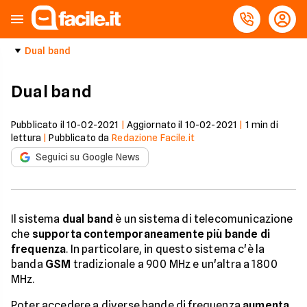
Dual band
Dual band
Pubblicato il
10-02-2021
|
Aggiornato il
10-02-2021
|
1
min di
lettura
|
Pubblicato da
Redazione Facile.it
Seguici su Google News
Il sistema
dual band
è un sistema di telecomunicazione
che
supporta contemporaneamente più bande di
frequenza
. In particolare, in questo sistema c'è la
banda
GSM
tradizionale a 900 MHz e un'altra a 1800
MHz.
Poter accedere a diverse bande di frequenza
aumenta