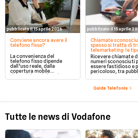
pubblicato il 15 aprile 2026
pubblicato il 15 aprile 2
Conviene ancora avere il
Chiamate sconosciu
telefono fisso?
spesso si tratta di tr
telemarketing: le tip
come proteggersi
La convenienza del
Ricevere chiamate 
telefono fisso dipende
numeri sconosciuti 
dall’uso reale, dalla
essere fastidioso e 
copertura mobile
pericoloso, tra pubbl
disponibile e dalle esigenze
insistente e veri e pr
di casa o lavoro.
tentativi di truffa. S
come il tuo numero f
Guide Telefonia
nelle mani dei call c
quali sono i trucchi p
efficaci per protegge
tua privacy e il tuo
smartphone. Impara
Tutte le news di Vodafone
riconoscere i segnali
pericolo e a usare gli
strumenti giusti per
bloccare finalmente 
contatti indesiderati