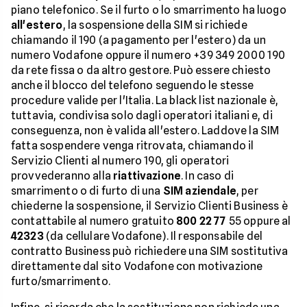
piano telefonico. Se il furto o lo smarrimento ha luogo
all'estero
, la sospensione della SIM si richiede
chiamando il 190 (a pagamento per l'estero) da un
numero Vodafone oppure il numero +39 349 2000 190
da rete fissa o da altro gestore. Può essere chiesto
anche il blocco del telefono seguendo le stesse
procedure valide per l'Italia. La black list nazionale è,
tuttavia, condivisa solo dagli operatori italiani e, di
conseguenza, non è valida all'estero. Laddove la SIM
fatta sospendere venga ritrovata, chiamando il
Servizio Clienti al numero 190, gli operatori
provvederanno alla
riattivazione
. In caso di
smarrimento o di furto di una
SIM aziendale
, per
chiederne la sospensione, il Servizio Clienti Business è
contattabile al numero gratuito
800 22 77
55 oppure al
42323
(da cellulare Vodafone). Il responsabile del
contratto Business può richiedere una SIM sostitutiva
direttamente dal sito Vodafone con motivazione
furto/smarrimento.