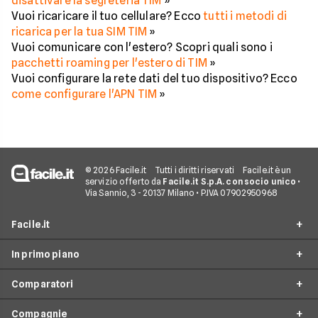
disattivare la segreteria TIM
»
Vuoi ricaricare il tuo cellulare? Ecco
tutti i metodi di
ricarica per la tua SIM TIM
»
Vuoi comunicare con l'estero? Scopri quali sono i
pacchetti roaming per l'estero di TIM
»
Vuoi configurare la rete dati del tuo dispositivo? Ecco
come configurare l'APN TIM
»
© 2026 Facile.it
Tutti i diritti riservati
Facile.it è un
servizio offerto da
Facile.it S.p.A. con socio unico
•
Via Sannio, 3 - 20137 Milano • P.IVA 07902950968
Facile.it
In primo piano
Assicurazioni
Comparatori
Prestiti
Offerte Telefonia mobile
Mutui
Compagnie
Tariffe Internet Mobile