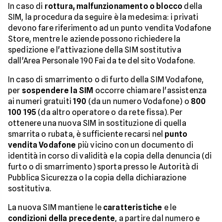
In caso di
rottura, malfunzionamento o blocco
della
SIM, la procedura da seguire è la medesima: i privati
devono fare riferimento ad un punto vendita Vodafone
Store, mentre le aziende possono richiedere la
spedizione e l'attivazione della SIM sostitutiva
dall'Area Personale 190 Fai da te del sito Vodafone.
In caso di smarrimento o di furto della SIM Vodafone,
per
sospendere la SIM
occorre chiamare l'assistenza
ai numeri gratuiti
190
(da un numero Vodafone) o
800
100 195
(da altro operatore o da rete fissa). Per
ottenere una nuova SIM in sostituzione di quella
smarrita o rubata, è sufficiente recarsi nel
punto
vendita Vodafone
più vicino con un documento di
identità in corso di validità e la copia della denuncia (di
furto o di smarrimento) sporta presso le Autorità di
Pubblica Sicurezza o la copia della dichiarazione
sostitutiva.
La nuova SIM mantiene le
caratteristiche
e le
condizioni della precedente
, a partire dal numero e