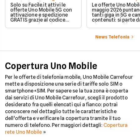
grazie al codice
Solo su Facile.it attivi le
Le offerte Uno Mobil
promozionale
offerte Uno Mobile 5G con
maggio 2026 puntan
attivazione e spedizione
tanti giga in 5G e ca
GRATIS grazie al codice
contenuti: si parte 
promozionale attivo
al mese con chiama
questo mese. Scopri i piani
illimitate e fino a 26
esclusivi da 4,99€
disponibili nella pr
News Telefonia
Limited Edition.
Copertura Uno Mobile
Per le offerte di telefonia mobile, Uno Mobile Carrefour
mette a disposizione una serie di tariffe solo SIM o
smartphone+SIM. Per sapere se la tua zona è coperta
dai servizi di Uno Mobile Carrefour, scegli il prodotto
desiderato fra quelli elencati qui a fianco: potrai
conoscere nel dettaglio tutte le caratteristiche
dell'offerta e verificare la copertura tramite il tuo
numero di telefono. Per maggiori dettagli:
Copertura
rete Uno Mobile
»