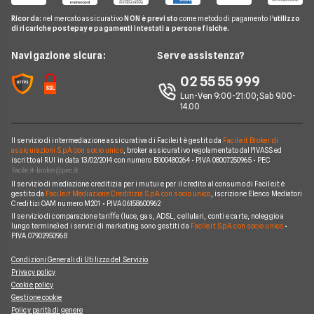
Offerte Fastweb Mobile
Pay TV
Glossario Telefonia
Ricorda:
nel mercato assicurativo
NON è previsto
come metodo di pagamento l'
utilizzo
Offerte SIM solo dati
Offerte PosteMobile
di ricariche postepay e pagamenti intestati a persone fisiche.
Noleggio Lungo Termine
Notizie Telefonia
Offerte con smartphone
Offerte Iliad
News
Navigazione sicura:
Serve assistenza?
Argomenti in evidenza Telefonia
Offerte Ho Mobile
Chi siamo
02 55 55 999
Cambiare operatore telefonico
Offerte Very Mobile
Lun-Ven 9:00-21:00; Sab 9.00-
Perché scegliere Facile.it
14.00
Offerte Kena Mobile
Contatti
Offerte Coop Voce
Il servizio di intermediazione assicurativa di Facile.it è gestito da
Facile.it Broker di
Mappa del sito
assicurazioni S.p.A. con socio unico
, broker assicurativo regolamentato dall'IVASS ed
iscritto al RUI in data 13/02/2014 con numero B000480264 • P.IVA 08007250965 • PEC
Compagnie Telefoniche
Il servizio di mediazione creditizia per i mutui e per il credito al consumo di Facile.it è
gestito da
Facile.it Mediazione Creditizia S.p.A. con socio unico
, iscrizione Elenco Mediatori
Creditizi OAM numero M201 • P.IVA 06158600962
Il servizio di comparazione tariffe (luce, gas, ADSL, cellulari, conti e carte, noleggio a
lungo termine) ed i servizi di marketing sono gestiti da
Facile.it S.p.A. con socio unico
•
P.IVA 07902950968
Condizioni Generali di Utilizzo del Servizio
Privacy policy
Cookie policy
Gestione cookie
Policy parità di genere