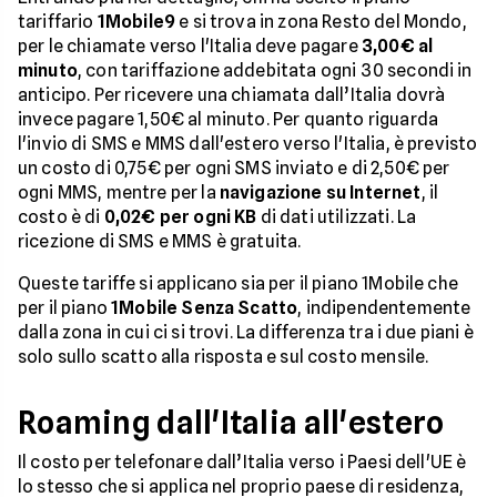
tariffario
1Mobile9
e si trova in zona Resto del Mondo,
per le chiamate verso l'Italia deve pagare
3,00€ al
minuto
, con tariffazione addebitata ogni 30 secondi in
anticipo. Per ricevere una chiamata dall’Italia dovrà
invece pagare 1,50€ al minuto. Per quanto riguarda
l'invio di SMS e MMS dall'estero verso l'Italia, è previsto
un costo di 0,75€ per ogni SMS inviato e di 2,50€ per
ogni MMS, mentre per la
navigazione su Internet
, il
costo è di
0,02€ per ogni KB
di dati utilizzati. La
ricezione di SMS e MMS è gratuita.
Queste tariffe si applicano sia per il piano 1Mobile che
per il piano
1Mobile Senza Scatto
, indipendentemente
dalla zona in cui ci si trovi. La differenza tra i due piani è
solo sullo scatto alla risposta e sul costo mensile.
Roaming dall'Italia all'estero
Il costo per telefonare dall’Italia verso i Paesi dell'UE è
lo stesso che si applica nel proprio paese di residenza,