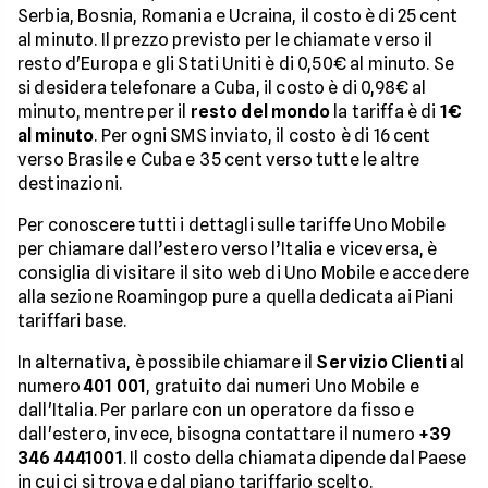
Serbia, Bosnia, Romania e Ucraina, il costo è di 25 cent
al minuto. Il prezzo previsto per le chiamate verso il
resto d'Europa e gli Stati Uniti è di 0,50€ al minuto. Se
si desidera telefonare a Cuba, il costo è di 0,98€ al
minuto, mentre per il
resto del mondo
la tariffa è di
1€
al minuto
. Per ogni SMS inviato, il costo è di 16 cent
verso Brasile e Cuba e 35 cent verso tutte le altre
destinazioni.
Per conoscere tutti i dettagli sulle tariffe Uno Mobile
per chiamare dall’estero verso l’Italia e viceversa, è
consiglia di visitare il sito web di Uno Mobile e accedere
alla sezione Roamingop pure a quella dedicata ai Piani
tariffari base.
In alternativa, è possibile chiamare il
Servizio Clienti
al
numero
401 001
, gratuito dai numeri Uno Mobile e
dall'Italia. Per parlare con un operatore da fisso e
dall'estero, invece, bisogna contattare il numero
+39
346 4441001
. Il costo della chiamata dipende dal Paese
in cui ci si trova e dal piano tariffario scelto.