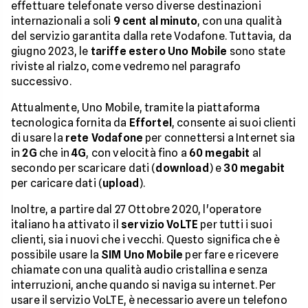
effettuare telefonate verso diverse destinazioni
internazionali a soli
9 cent al minuto
, con una qualità
del servizio garantita dalla rete Vodafone. Tuttavia, da
giugno 2023, le
tariffe estero Uno Mobile
sono state
riviste al rialzo, come vedremo nel paragrafo
successivo.
Attualmente, Uno Mobile, tramite la piattaforma
tecnologica fornita da
Effortel
, consente ai suoi clienti
di usare la
rete Vodafone
per connettersi a Internet sia
in
2G
che in
4G
, con velocità fino a
60 megabit
al
secondo per scaricare dati (
download
) e
30 megabit
per caricare dati (
upload
).
Inoltre, a partire dal 27 Ottobre 2020, l'operatore
italiano ha attivato il
servizio VoLTE
per tutti i suoi
clienti, sia i nuovi che i vecchi. Questo significa che è
possibile usare la
SIM Uno Mobile
per fare e ricevere
chiamate con una qualità audio cristallina e senza
interruzioni, anche quando si naviga su internet. Per
usare il servizio VoLTE, è necessario avere un telefono