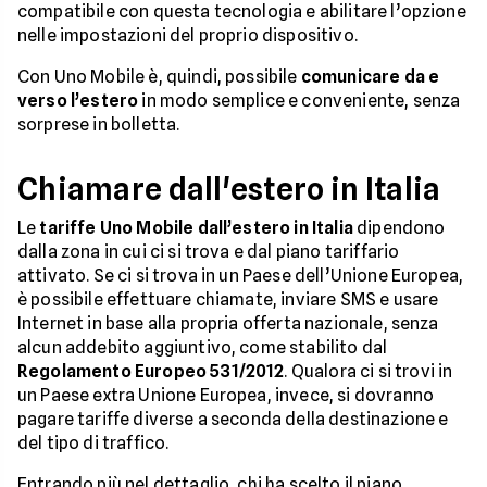
compatibile con questa tecnologia e abilitare l’opzione
nelle impostazioni del proprio dispositivo.
Con Uno Mobile è, quindi, possibile
comunicare da e
verso l’estero
in modo semplice e conveniente, senza
sorprese in bolletta.
Chiamare dall'estero in Italia
Le
tariffe Uno Mobile dall’estero in Italia
dipendono
dalla zona in cui ci si trova e dal piano tariffario
attivato. Se ci si trova in un Paese dell’Unione Europea,
è possibile effettuare chiamate, inviare SMS e usare
Internet in base alla propria offerta nazionale, senza
alcun addebito aggiuntivo, come stabilito dal
Regolamento Europeo 531/2012
. Qualora ci si trovi in
un Paese extra Unione Europea, invece, si dovranno
pagare tariffe diverse a seconda della destinazione e
del tipo di traffico.
Entrando più nel dettaglio, chi ha scelto il piano