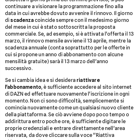
continuare a visionare la programmazione fino alla
data in cui avrebbe dovuto avvenire il rinnovo. Il giorno
di
scadenza
coincide sempre con il medesimo giorno
del mese in cui è stato sottoscritta la proposta
commerciale. Se, ad esempio, si è attivata l'offerta il 13
marzo, il rinnovo mensile avviene il 13 aprile, mentre la
scadenza annuale (conta soprattutto per le offerte in
cui si propone un anno di abbonamento con alcune
mensilità gratuite) sarà il 13 marzo dell'anno
successivo.
Se si cambia idea e si desidera
riattivare
l'abbonamento
, è sufficiente accedere al sito internet
di DAZN ed effettuare nuovamente l'iscrizione in ogni
momento. Non ci sono difficoltà, semplicemente si
comincia nuovamente come un qualsiasi nuovo cliente
della piattaforma. Se ciò avviene dopo poco tempo o
addirittura entro poche ore, è sufficiente digitare le
proprie credenziali e entrare direttamente nell'area
riservata, da dove cliccare sulla voce ''Riattiva