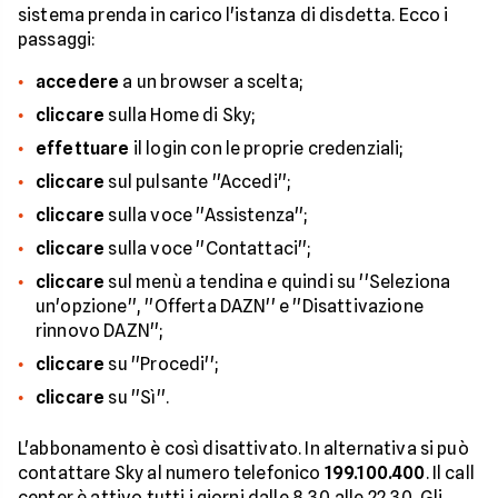
sistema prenda in carico l'istanza di disdetta. Ecco i
passaggi:
accedere
a un browser a scelta;
cliccare
sulla Home di Sky;
effettuare
il login con le proprie credenziali;
cliccare
sul pulsante ''Accedi'';
cliccare
sulla voce ''Assistenza'';
cliccare
sulla voce ''Contattaci'';
cliccare
sul menù a tendina e quindi su ''Seleziona
un'opzione'', ''Offerta DAZN'' e ''Disattivazione
rinnovo DAZN'';
cliccare
su ''Procedi'';
cliccare
su ''Sì''.
L'abbonamento è così disattivato. In alternativa si può
contattare Sky al numero telefonico
199.100.400
. Il call
center è attivo tutti i giorni dalle 8.30 alle 22.30. Gli