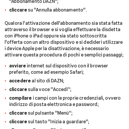
''Abbonamento DAZN'';
cliccare
su ''Annulla abbonamento''.
Qualora l'attivazione dell'abbonamento sia stata fatta
attraverso il browser e si voglia effettuare la disdetta
con iPhone o iPad oppure sia stato sottoscritta
l'offerta con un altro dispositivo e si dedideri utilizzare
i device Apple per la disattivazione, è necessario
attivare questa procedura di pochi e semplici passaggi;
avviare
internet sul dispositivo con il browser
preferito, come ad esempio Safari;
accedere
al sito di DAZN;
cliccare
sulla voce ''Accedi'';
compilare
i campi con le proprie credenziali, ovvero
indirizzo di posta elettronica e password;
cliccare
sul pulsante ''Menù'';
cliccare
sul tasto ''Inizia a guardare'';