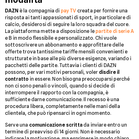
DAZN
è la compagnia di
pay TV
creata per fornire una
risposta ai tanti appassionati di sport, in particolare di
calcio, desiderosi di seguire la loro squadra del cuore.
La piattaforma mette a disposizione le
partite di serie A
e B in modo flessibile e personalizzato. Chi vuole
sottoscrivere un abbonamento e approfittare delle
offerte trova tantissime tariffe mensili convenienti e
strutturate in base alle più diverse esigenze, variando i
pacchetti delle partite. Tuttavia i clienti di DAZN
possono, per vari motivi personali, voler
disdire il
contratto
in essere. Non bisogna preoccuparsi perché
non ci sono penali o vincoli, quando si decide di
interrompere il rapporto con la compagnia, è
sufficiente darne comunicazione. Il recesso è una
procedura libera, completamente nelle mani della
clientela, che può ripensarci in ogni momento.
Serve una
comunicazione scritta
da inviare entro un
termine di preavviso di 14 giorni. Non è necessario
indicare la motivazione, ma esprimere in modo chiaro