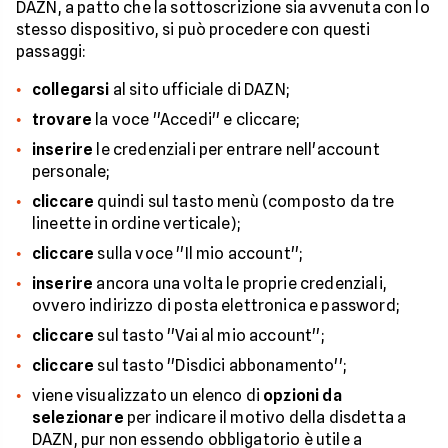
DAZN, a patto che la sottoscrizione sia avvenuta con lo
stesso dispositivo, si può procedere con questi
passaggi:
collegarsi
al sito ufficiale di DAZN;
trovare
la voce ''Accedi'' e cliccare;
inserire
le credenziali per entrare nell'account
personale;
cliccare
quindi sul tasto menù (composto da tre
lineette in ordine verticale);
cliccare
sulla voce ''Il mio account'';
inserire
ancora una volta le proprie credenziali,
ovvero indirizzo di posta elettronica e password;
cliccare
sul tasto ''Vai al mio account'';
cliccare
sul tasto ''Disdici abbonamento'';
viene visualizzato un elenco di
opzioni da
selezionare
per indicare il motivo della disdetta a
DAZN, pur non essendo obbligatorio è utile a