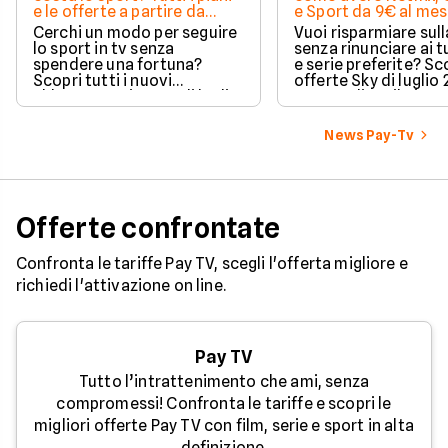
e le offerte a partire da
e Sport da 9€ al me
11,99€
Cerchi un modo per seguire
Vuoi risparmiare sul
lo sport in tv senza
senza rinunciare ai t
spendere una fortuna?
e serie preferite? Sco
Scopri tutti i nuovi
offerte Sky di luglio
abbonamenti DAZN di luglio
per scegliere il piano
2026 e trova l'offerta
adatto alle tue esig
perfetta per le tue passioni
ottimizzare le spese 
News Pay-Tv
e le tue tasche.
Offerte confrontate
Confronta le tariffe Pay TV, scegli l'offerta migliore e
richiedi l'attivazione on line.
Pay TV
Tutto l’intrattenimento che ami, senza
compromessi! Confronta le tariffe e scopri le
migliori offerte Pay TV con film, serie e sport in alta
definizione.