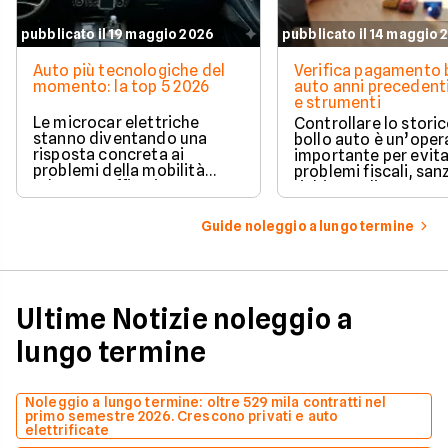
pubblicato il 19 maggio 2026
pubblicato il 14 maggio 
Auto più tecnologiche del
Verifica pagamento 
momento: la top 5 2026
auto anni precedenti
e strumenti
Le microcar elettriche
Controllare lo storic
stanno diventando una
bollo auto è un’oper
risposta concreta ai
importante per evit
problemi della mobilità
problemi fiscali, san
urbana: traffico intenso,
richieste di pagame
parcheggi limitati e costi di
inattese.
gestione sempre più alti.
Guide noleggio a lungo termine
Ultime Notizie noleggio a
lungo termine
Noleggio a lungo termine: oltre 529 mila contratti nel
primo semestre 2026. Crescono privati e auto
elettrificate