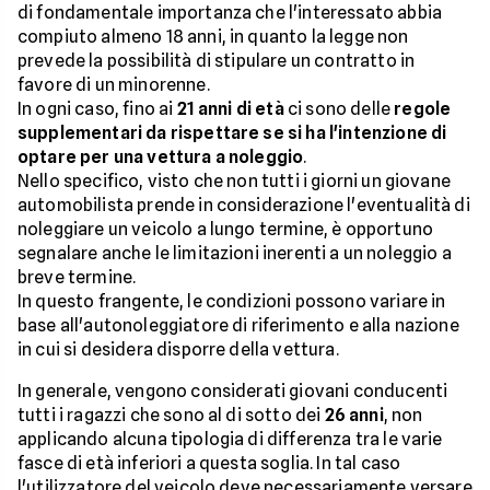
di fondamentale importanza che l'interessato abbia
compiuto almeno 18 anni, in quanto la legge non
prevede la possibilità di stipulare un contratto in
favore di un minorenne.
In ogni caso, fino ai
21 anni di età
ci sono delle
regole
supplementari da rispettare se si ha l'intenzione di
optare per una vettura a noleggio
.
Nello specifico, visto che non tutti i giorni un giovane
automobilista prende in considerazione l'eventualità di
noleggiare un veicolo a lungo termine, è opportuno
segnalare anche le limitazioni inerenti a un noleggio a
breve termine.
In questo frangente, le condizioni possono variare in
base all'autonoleggiatore di riferimento e alla nazione
in cui si desidera disporre della vettura.
In generale, vengono considerati giovani conducenti
tutti i ragazzi che sono al di sotto dei
26 anni
, non
applicando alcuna tipologia di differenza tra le varie
fasce di età inferiori a questa soglia. In tal caso
l'utilizzatore del veicolo deve necessariamente versare