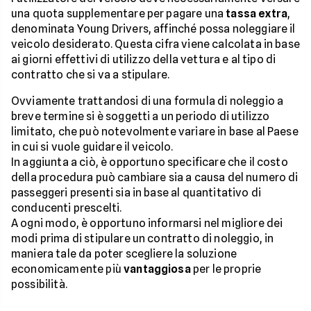
una quota supplementare per pagare una
tassa extra
,
denominata Young Drivers, affinché possa noleggiare il
veicolo desiderato. Questa cifra viene calcolata in base
ai giorni effettivi di utilizzo della vettura e al tipo di
contratto che si va a stipulare.
Ovviamente trattandosi di una formula di noleggio a
breve termine si è soggetti a un periodo di utilizzo
limitato, che può notevolmente variare in base al Paese
in cui si vuole guidare il veicolo.
In aggiunta a ciò, è opportuno specificare che il costo
della procedura può cambiare sia a causa del numero di
passeggeri presenti sia in base al quantitativo di
conducenti prescelti.
A ogni modo, è opportuno informarsi nel migliore dei
modi prima di stipulare un contratto di noleggio, in
maniera tale da poter scegliere la soluzione
economicamente più
vantaggiosa
per le proprie
possibilità.