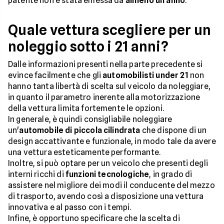
patente non è stata emessa da
almeno un anno
.
Quale vettura scegliere per un
noleggio sotto i 21 anni?
Dalle informazioni presenti nella parte precedente si
evince facilmente che gli
automobilisti under 21
non
hanno tanta libertà di scelta sul veicolo da noleggiare,
in quanto il parametro inerente alla motorizzazione
della vettura limita fortemente le opzioni.
In generale, è quindi consigliabile noleggiare
un'
automobile di piccola cilindrata
che dispone di un
design accattivante e funzionale, in modo tale da avere
una vettura esteticamente performante.
Inoltre, si può optare per un veicolo che presenti degli
interni ricchi di
funzioni tecnologiche
, in grado di
assistere nel migliore dei modi il conducente del mezzo
di trasporto, avendo così a disposizione una vettura
innovativa e al passo con i tempi.
Infine, è opportuno specificare che la scelta di