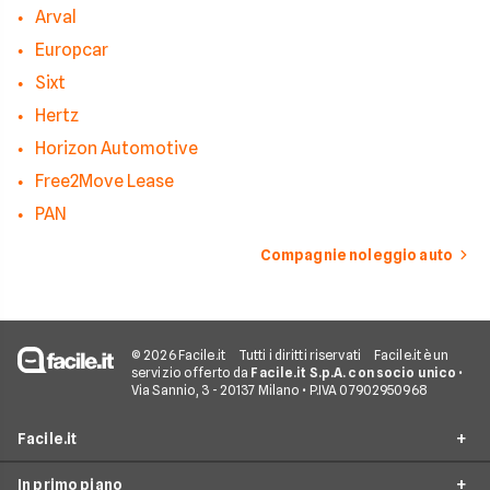
Arval
Europcar
Sixt
Hertz
Horizon Automotive
Free2Move Lease
PAN
Compagnie noleggio auto
© 2026 Facile.it
Tutti i diritti riservati
Facile.it è un
servizio offerto da
Facile.it S.p.A. con socio unico
•
Via Sannio, 3 - 20137 Milano • P.IVA 07902950968
Facile.it
In primo piano