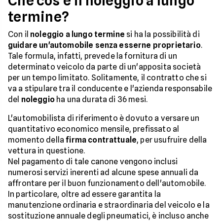
Che cos'è il noleggio a lungo
termine?
Con il
noleggio a lungo termine
si ha la possibilità di
guidare un'automobile senza esserne proprietario
.
Tale formula, infatti, prevede la fornitura di un
determinato veicolo da parte di un'apposita società
per un tempo limitato. Solitamente, il contratto che si
va a stipulare tra il conducente e l'azienda responsabile
del
noleggio
ha una durata di 36 mesi.
L'automobilista di riferimento è dovuto a versare un
quantitativo economico mensile, prefissato al
momento della
firma contrattuale
, per usufruire della
vettura in questione.
Nel pagamento di tale canone vengono inclusi
numerosi servizi inerenti ad alcune spese annuali da
affrontare per il buon funzionamento dell'automobile.
In particolare, oltre ad essere garantita la
manutenzione ordinaria e straordinaria del veicolo e la
sostituzione annuale degli pneumatici, è incluso anche