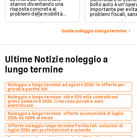
stanno diventando una
bollo auto è un’oper
risposta concreta ai
importante per evit
problemi della mobilità
problemi fiscali, san
urbana: traffico intenso,
richieste di pagame
parcheggi limitati e costi di
inattese.
gestione sempre più alti.
Guide noleggio a lungo termine
Ultime Notizie noleggio a
lungo termine
Noleggio a lungo termine ad agosto 2026: le offerte per
privati e partite IVA
Noleggio a lungo termine: oltre 529 mila contratti nel
primo semestre 2026. Crescono privati e auto
elettrificate
Noleggio a lungo termine: offerte economiche di luglio
2026 da 148€ al mese
Offerte noleggio lungo termine Partita IVA: soluzioni di
luglio 2026 per professionisti e aziende