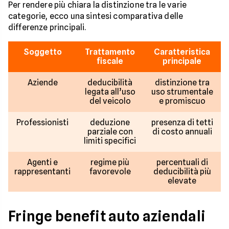
Per rendere più chiara la distinzione tra le varie
categorie, ecco una sintesi comparativa delle
differenze principali.
Soggetto
Trattamento
Caratteristica
fiscale
principale
Aziende
deducibilità
distinzione tra
legata all’uso
uso strumentale
del veicolo
e promiscuo
Professionisti
deduzione
presenza di tetti
parziale con
di costo annuali
limiti specifici
Agenti e
regime più
percentuali di
rappresentanti
favorevole
deducibilità più
elevate
Fringe benefit auto aziendali