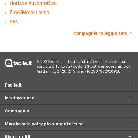
Horizon Automotive
Free2Move Lease
PAN
Compagnie noleggio auto
© 2026 Facile.it
Tutti i diritti riservati
Facile.it è un
servizio offerto da
Facile.it S.p.A. con socio unico
•
Via Sannio, 3 - 20137 Milano • P.IVA 07902950968
Facile.it
In primo piano
Assicurazioni
Compagnie
Prestiti
Noleggio lungo termine
Mutui
Marche auto noleggio a lungo termine
City Car Noleggio lungo termine
Ald automotive
Internet Casa
Noleggio SUV
Risorse utili
Arval