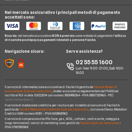
Audi
Luce e Gas
Noleggio auto elettriche
Hurry
BMW
Nel mercato assicurativo i principali metodi di pagamento
Conti e Carte
Guide noleggio auto
Noleggio monovolume
accettati sono:
Leasys
Citroen
Telefonia Mobile
News noleggio auto
LeasePlan
Fiat
Pay TV
Glossario noleggio auto
Ricorda:
nel mercato assicurativo
NON è previsto
come metodo di pagamento l'
utilizzo
B-rent
Ford
di ricariche postepay e pagamenti intestati a persone fisiche.
Noleggio Lungo Termine
Compagnie noleggio auto
Mercedes
News
Navigazione sicura:
Serve assistenza?
Alphabet
Nissan
Chi siamo
02 55 55 1600
Athlon
Peugeot
Lun-Ven 9:00-21:00; Sab 9.00-
Perché scegliere Facile.it
14.00
CarServer
Smart
Contatti
Gruppo Bonifacio
Volkswagen
Il servizio di intermediazione assicurativa di Facile.it è gestito da
Facile.it Broker di
Mappa del sito
assicurazioni S.p.A. con socio unico
, broker assicurativo regolamentato dall'IVASS ed
Program
iscritto al RUI in data 13/02/2014 con numero B000480264 • P.IVA 08007250965 • PEC
Horizon Automotive
Il servizio di mediazione creditizia per i mutui e per il credito al consumo di Facile.it è
gestito da
Facile.it Mediazione Creditizia S.p.A. con socio unico
, iscrizione Elenco Mediatori
Creditizi OAM numero M201 • P.IVA 06158600962
Il servizio di comparazione tariffe (luce, gas, ADSL, cellulari, conti e carte, noleggio a
lungo termine) ed i servizi di marketing sono gestiti da
Facile.it S.p.A. con socio unico
•
P.IVA 07902950968