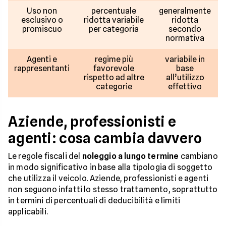
Uso non
percentuale
generalmente
esclusivo o
ridotta variabile
ridotta
promiscuo
per categoria
secondo
normativa
Agenti e
regime più
variabile in
rappresentanti
favorevole
base
rispetto ad altre
all’utilizzo
categorie
effettivo
Aziende, professionisti e
agenti: cosa cambia davvero
Le regole fiscali del
noleggio a lungo termine
cambiano
in modo significativo in base alla tipologia di soggetto
che utilizza il veicolo. Aziende, professionisti e agenti
non seguono infatti lo stesso trattamento, soprattutto
in termini di percentuali di deducibilità e limiti
applicabili.