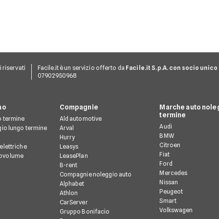
ti riservati
Facile.it è un servizio offerto da
Facile.it S.p.A. con socio unico
07902950968
no
Compagnie
Marche auto noleg
termine
o termine
Ald automotive
Audi
gio lungo termine
Arval
BMW
Hurry
Citroen
elettriche
Leasys
Fiat
ovolume
LeasePlan
Ford
B-rent
Mercedes
Compagnie noleggio auto
Nissan
Alphabet
Peugeot
Athlon
Smart
CarServer
Volkswagen
Gruppo Bonifacio