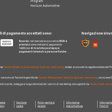
Program
Horizon Automotive
di di pagamento accettati sono:
Navigazione sicur
Ricorda:
nel mercato assicurativo
NON è
previsto
come metodo di pagamento
l'
utilizzo di ricariche postepay e
pagamenti intestati a persone fisiche.
o da
Facile.it Broker di assicurazioni S.p.A. con socio unico
, broker assicurativo regolamentato dall'I
al consumo di Facile.it è gestito da
Facile.it Mediazione Creditizia S.p.A. con socio unico
, iscrizione
conti e carte, noleggio a lungo termine) ed i servizi di marketing sono gestiti da
Facile.it S.p.A. con 
ookie
Gestione
Policy parità di
Informativa
Informativ
licy
cookie
genere
precontrattule
Prestiti