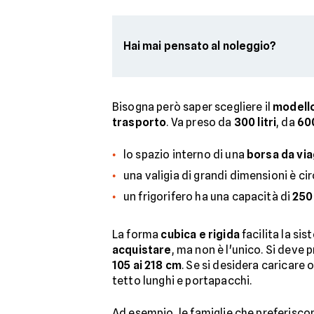
Hai mai pensato al noleggio?
Bisogna però saper scegliere il
modello
trasporto
. Va preso da
300 litri
, da
600
lo spazio interno di una
borsa da vi
una valigia di grandi dimensioni è ci
un frigorifero ha una capacità di
250 
La forma
cubica e rigida
facilita la s
acquistare
, ma non è l'unico. Si deve 
105 ai 218 cm
. Se si desidera caricare
tetto lunghi e portapacchi.
Ad esempio, le famiglie che preferisc