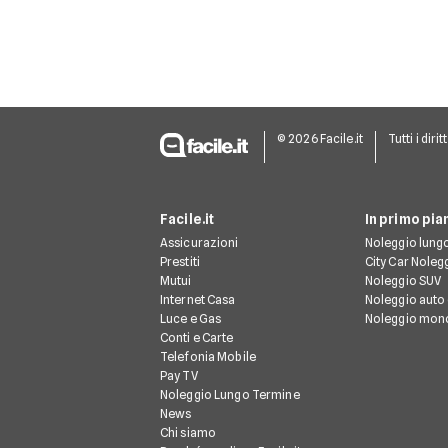
© 2026 Facile.it
Tutti i dirit
Facile.it
In primo pia
Assicurazioni
Noleggio lung
Prestiti
City Car Noleg
Mutui
Noleggio SUV
Internet Casa
Noleggio auto 
Luce e Gas
Noleggio mon
Conti e Carte
Telefonia Mobile
Pay TV
Noleggio Lungo Termine
News
Chi siamo