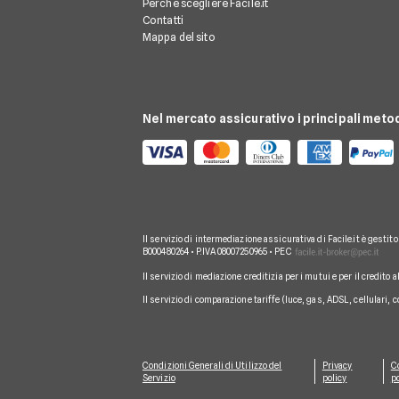
Perché scegliere Facile.it
Contatti
Mappa del sito
Nel mercato assicurativo i principali meto
Il servizio di intermediazione assicurativa di Facile.it è gestit
B000480264 • P.IVA 08007250965 • PEC
Il servizio di mediazione creditizia per i mutui e per il credito 
Il servizio di comparazione tariffe (luce, gas, ADSL, cellulari, 
Condizioni Generali di Utilizzo del
Privacy
C
Servizio
policy
po