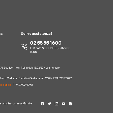
a:
Serve assistenza?
02 55 55 1600
Lun-Ven 9:00-21:00; Sab 9.00-
14.00
VASS ed iscritto al RUI in data 13/02/2014 con numero
 Elenco Mediatori Creditizi OAM numero M201 • P.IVA 06158600962
socio unico
• P.IVA 07902950968
a sulla trasparenza Mutui e