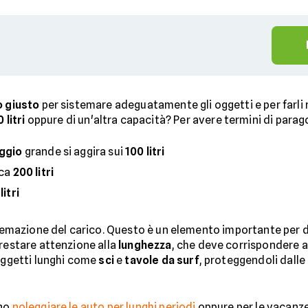
 giusto
per sistemare adeguatamente gli oggetti e per farli
 litri
oppure di un'altra capacità? Per avere termini di para
aggio
grande si aggira sui
100 litri
rca
200 litri
litri
istemazione del carico. Questo è un elemento importante per
prestare attenzione alla
lunghezza
, che deve corrispondere al
 oggetti lunghi come
sci
e
tavole da surf
, proteggendoli dalle
ono
noleggiare le auto per lunghi periodi
oppure per le vacanze