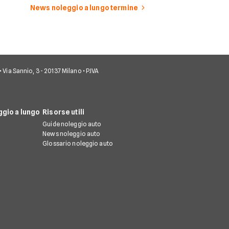
News noleggio a lungo termine
• Via Sannio, 3 - 20137 Milano • P.IVA
gio a lungo
Risorse utili
Guide noleggio auto
News noleggio auto
Glossario noleggio auto