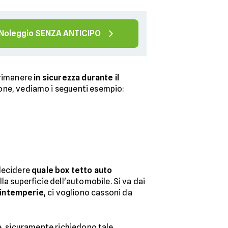
Noleggio SENZA ANTICIPO
 rimanere
in
sicurezza durante il
gone, vediamo i seguenti esempio:
 decidere
quale box tetto auto
la superficie dell'automobile. Si va dai
intemperie
, ci vogliono cassoni da
, sicuramente richiedono tale