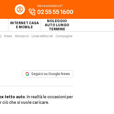
Serve assistenza?
02 55 55 1600
NOLEGGIO
INTERNET CASA
AUTO LUNGO
E MOBILE
TERMINE
Q
News
Glossario
Linee editoriali
Compagnie
Seguici su Google News
ox tetto auto
. In realtà le occasioni per
r ciò che si vuole caricare.