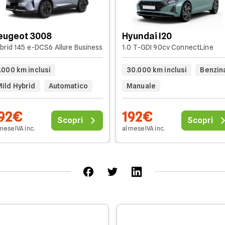
eugeot 3008
Hyundai I20
brid 145 e-DCS6 Allure Business
1.0 T-GDI 90cv ConnectLine
.000 km inclusi
30.000 km inclusi
Benzin
Mild Hybrid
Automatico
Manuale
92€
192€
Scopri
Scopri
mese IVA inc.
al mese IVA inc.