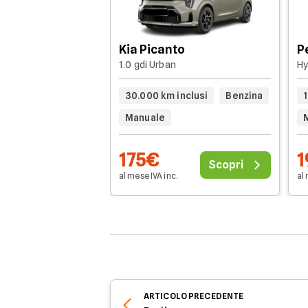
Kia Picanto
P
1.0 gdi Urban
Hy
30.000 km inclusi
Benzina
1
Manuale
175€
1
Scopri
al mese IVA inc.
al 
ARTICOLO
PRECEDENTE