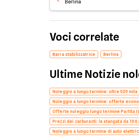
Berlina
Voci correlate
Barra stabilizzatrice
Berlina
Ultime Notizie no
Noleggio a lungo termine: oltre 529 mila 
Noleggio a lungo termine: offerte econo
Offerte noleggio lungo termine Partita IV
Prezzi dei carburanti: la stangata da 700 
Noleggio a lungo termine di auto elettric