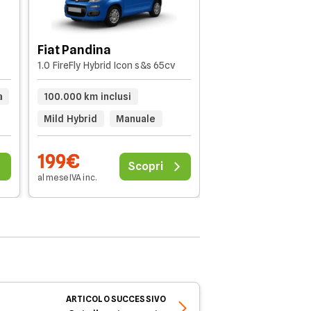
Mazda MX-30
2023 - 81.940km
Fiat Pandina
1.0 FireFly Hybrid Icon s&s 65cv
20.000 km inclusi
a
100.000 km inclusi
Automatico
Mild Hybrid
Manuale
199€
202€
Scopri
al mese IVA inc.
al mese IVA inc.
ARTICOLO
SUCCESSIVO