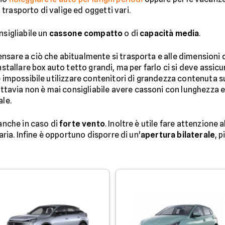
trasporto di valige ed oggetti vari.
nsigliabile un
cassone compatto
o di
capacità media
.
sare a ciò che abitualmente si trasporta e alle dimensioni de
nstallare box auto tetto grandi, ma per farlo ci si deve assic
 è impossibile utilizzare contenitori di grandezza contenuta
ttavia non è mai consigliabile avere cassoni con lunghezza e
ale.
 anche in caso di
forte vento
. Inoltre è utile fare attenzione a
aria. Infine è opportuno disporre di un'
apertura bilaterale
, 