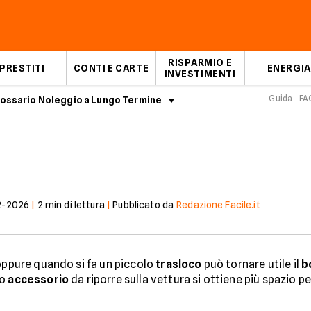
RISPARMIO E
PRESTITI
CONTI E CARTE
ENERGIA
INVESTIMENTI
Guida
FA
ossario Noleggio a Lungo Termine
Box tetto auto
2-2026
|
2
min di lettura
|
Pubblicato da
Redazione Facile.it
ppure quando si fa un piccolo
trasloco
può tornare utile il
b
to
accessorio
da riporre sulla vettura si ottiene più spazio pe