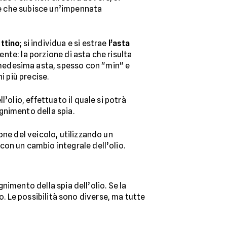
one che subisce un’impennata
ttino
; si individua e si estrae
l’asta
ente: la porzione di asta che risulta
medesima asta, spesso con "min" e
i più precise.
’olio, effettuato il quale si potrà
gnimento della spia.
ne del veicolo, utilizzando un
on un cambio integrale dell’olio.
gnimento della spia dell’olio. Se la
lio. Le possibilità sono diverse, ma tutte