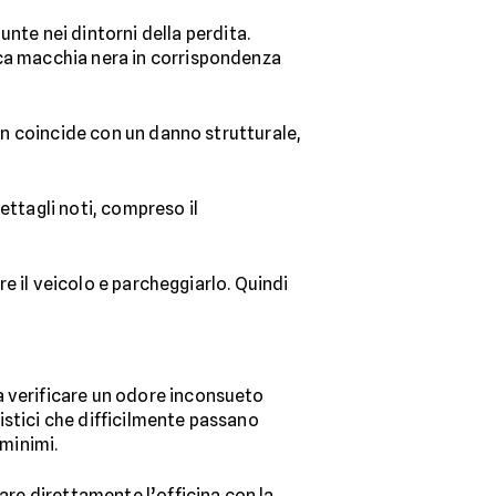
nte nei dintorni della perdita.
ica macchia nera in corrispondenza
on coincide con un danno strutturale,
ettagli noti, compreso il
re il veicolo e parcheggiarlo. Quindi
a verificare un odore inconsueto
istici che difficilmente passano
 minimi.
tare direttamente l’officina con la