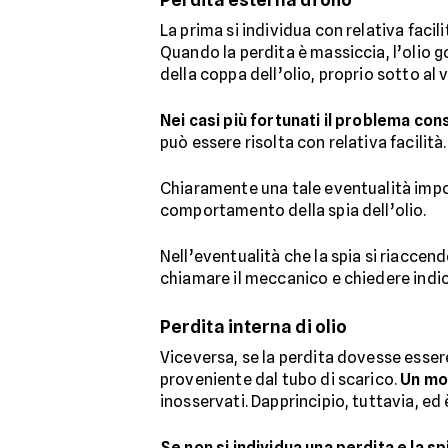
La prima si individua con relativa facil
Quando la perdita è massiccia, l’olio 
della coppa dell’olio, proprio sotto al
Nei casi più fortunati il problema consi
può essere risolta con relativa facilità.
Chiaramente una tale eventualità impone
comportamento della spia dell’olio.
Nell’eventualità che la spia si riaccend
chiamare il meccanico e chiedere indic
Perdita interna di olio
Viceversa, se la perdita dovesse esser
proveniente dal tubo di scarico.
Un mot
inosservati. Dapprincipio, tuttavia, ed
Se non si individua una perdita e la s