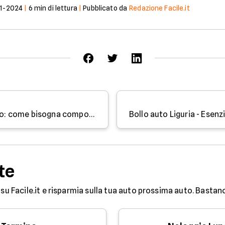
1-2024
|
6
min di lettura
|
Pubblicato da
Redazione Facile.it
Autostrade mancato pagamento: come bisogna comportarsi
te
su Facile.it e risparmia sulla tua auto prossima auto. Bastan