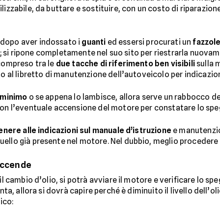
lizzabile, da buttare e sostituire, con un costo di riparazi
dopo aver indossato i
guanti
ed essersi procurati un
fazzole
no; si ripone completamente nel suo sito per riestrarla nuovam
 compreso tra le
due tacche di riferimento ben visibili
sulla 
to al libretto di manutenzione dell’autoveicolo per indicazion
l minimo
o se appena lo lambisce, allora serve un rabbocco dell
con l’eventuale accensione del motore per constatare lo spe
tenere alle indicazioni sul manuale d’istruzione
e manutenzio
ello già presente nel motore. Nel dubbio, meglio procedere c
iaccende
il cambio d’olio, si potrà avviare il motore e verificare lo spe
nta, allora si dovrà capire perché è diminuito il livello dell’o
ico: