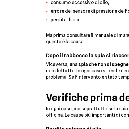
consumo eccessivo di olio;
errore del sensore di pressione dell’o
perdita di olio.
Ma prima consultare il manuale di manu
questa è la causa.
Dopo il rabbocco la spia si riacc
Viceversa,
una spia che non si spegne
non del tutto. In ogni caso si rende ne
problema. Se l’intervento è stato tempe
Verifiche prima de
In ogni caso, ma soprattutto se la spia 
officina. Le cause più importanti di co
Perdita esterna di olio