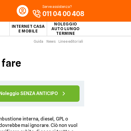
Serve assistenza?
011 04 00 408
NOLEGGIO
INTERNET CASA
AUTO LUNGO
E MOBILE
TERMINE
Guida
News
Linee editoriali
 fare
Noleggio SENZA ANTICIPO
bustione interna, diesel, GPL o
 dovrebbe mai ignorare. Ciò non vuol