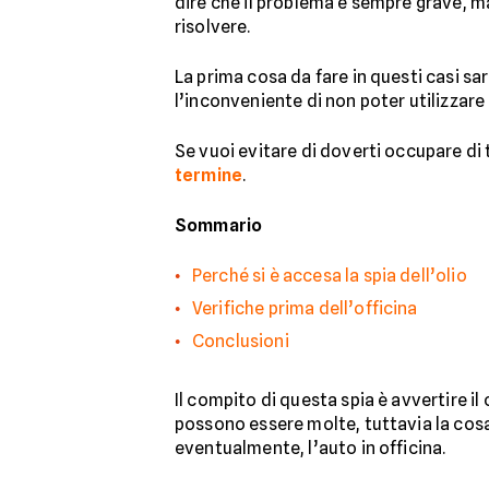
dire che il problema è sempre grave, ma
risolvere.
La prima cosa da fare in questi casi s
l’inconveniente di non poter utilizzare 
Se vuoi evitare di doverti occupare di t
termine
.
Sommario
Perché si è accesa la spia dell’olio
Verifiche prima dell’officina
Conclusioni
Il compito di questa spia è avvertire i
possono essere molte, tuttavia la cosa 
eventualmente, l’auto in officina.