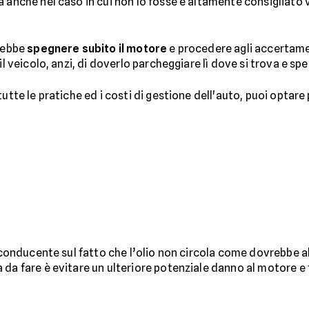
 anche nel caso in cui non lo fosse è altamente consigliato ve
arebbe
spegnere subito il motore
e procedere agli accertamen
il veicolo, anzi, di doverlo parcheggiare lì dove si trova e sp
utte le pratiche ed i costi di gestione dell'auto, puoi optare 
l conducente sul fatto che l’olio non circola come dovrebbe a
da fare è evitare un ulteriore potenziale danno al motore e f