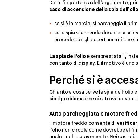
Data l’importanza dell’argomento, prim
caso di accensione della spia dell’oli
se si è in marcia, si parcheggia il pri
se la spia si accende durante la pro
procede con gli accertamenti che sar
La spia dell’olio
è sempre stata lì, insi
con tanto di display. E il motivo è uno 
Perché si è accesa 
Chiarito a cosa serve la spia dell’olio
sia il problema
e se ci si trova davanti
Auto parcheggiata e motore fre
Il motore freddo consente di
verificare
l’olio non circola come dovrebbe all’in
anche molto gravemente. Nei casi più est