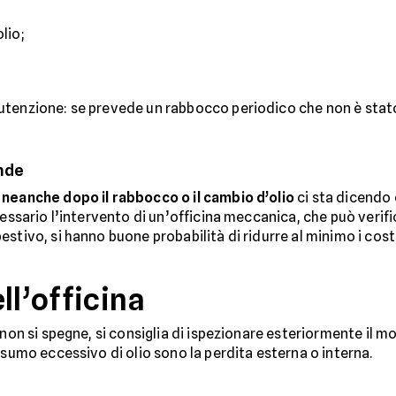
lio;
tenzione: se prevede un rabbocco periodico che non è stato f
ende
 neanche dopo il rabbocco o il cambio d’olio
ci sta dicendo 
cessario l’intervento di un’officina meccanica, che può verif
stivo, si hanno buone probabilità di ridurre al minimo i cost
ll’officina
non si spegne, si consiglia di ispezionare esteriormente il mo
nsumo eccessivo di olio sono la perdita esterna o interna.