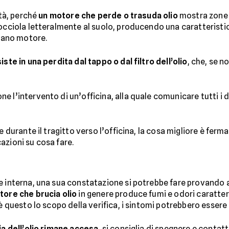
ità, perché
un motore che perde o trasuda olio
mostra zone u
gocciola letteralmente al suolo, producendo una caratterist
 vano motore.
ste in una perdita dal tappo o dal filtro dell’olio
, che, se n
 l’intervento di un’officina, alla quale comunicare tutti i d
e durante il tragitto verso l’officina, la cosa migliore è ferma
azioni su cosa fare.
e interna, una sua constatazione si potrebbe fare provando 
ore che brucia olio
in genere produce fumi e odori caratter
 è questo lo scopo della verifica, i sintomi potrebbero essere
pia dell’olio rimane accesa
, si consiglia di spegnere e contat