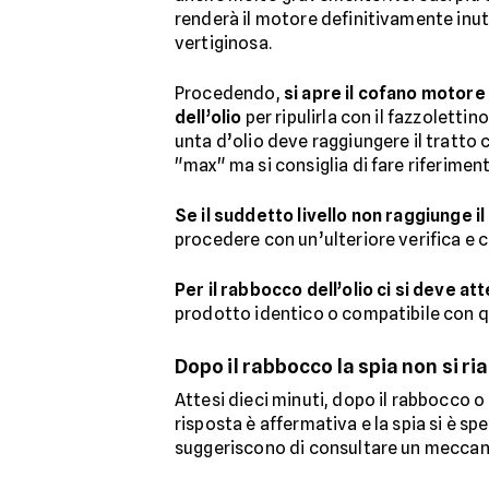
renderà il motore definitivamente inuti
vertiginosa.
Procedendo,
si apre il cofano motore
dell’olio
per ripulirla con il fazzoletti
unta d’olio deve raggiungere il tratto
"max" ma si consiglia di fare riferimen
Se il suddetto livello non raggiunge i
procedere con un’ulteriore verifica e 
Per il rabbocco dell’olio ci si deve at
prodotto identico o compatibile con qu
Dopo il rabbocco la spia non si r
Attesi dieci minuti, dopo il rabbocco o 
risposta è affermativa e la spia si è spe
suggeriscono di consultare un meccan