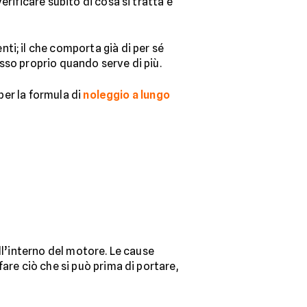
rificare subito di cosa si tratta e
ti; il che comporta già di per sé
esso proprio quando serve di più.
per la formula di
noleggio a lungo
ll’interno del motore. Le cause
are ciò che si può prima di portare,