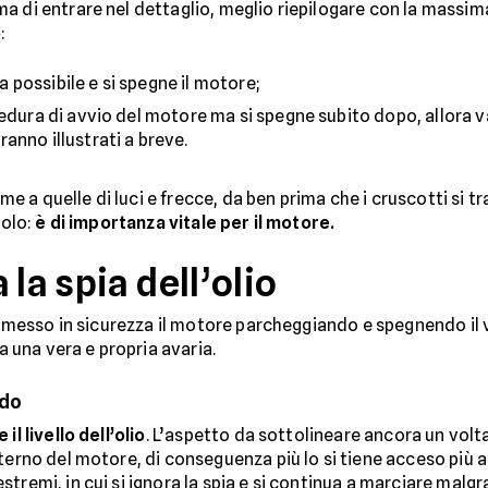
a di entrare nel dettaglio, meglio riepilogare con la massi
o
:
ma possibile e si spegne il motore;
cedura di avvio del motore ma si spegne subito dopo, allora v
anno illustrati a breve.
eme a quelle di luci e frecce, da ben prima che i cruscotti si
solo:
è di importanza vitale per il motore.
la spia dell’olio
 e messo in sicurezza il motore parcheggiando e spegnendo il 
 a una vera e propria avaria.
ddo
 il livello dell’olio
. L’aspetto da sottolineare ancora un volta
terno del motore, di conseguenza più lo si tiene acceso più a
remi, in cui si ignora la spia e si continua a marciare malgra