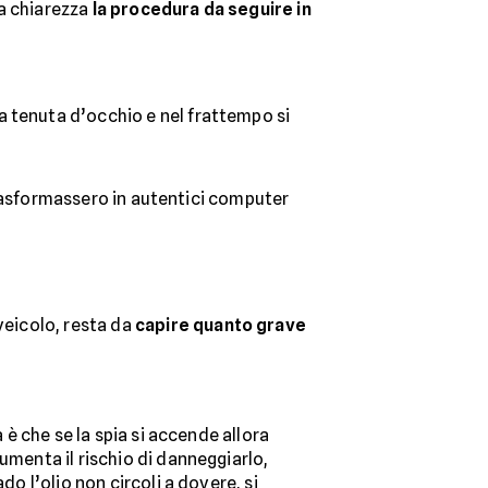
ma chiarezza
la procedura da seguire in
a tenuta d’occhio e nel frattempo si
 trasformassero in autentici computer
veicolo, resta da
capire
quanto grave
 è che se la spia si accende allora
umenta il rischio di danneggiarlo,
do l’olio non circoli a dovere, si