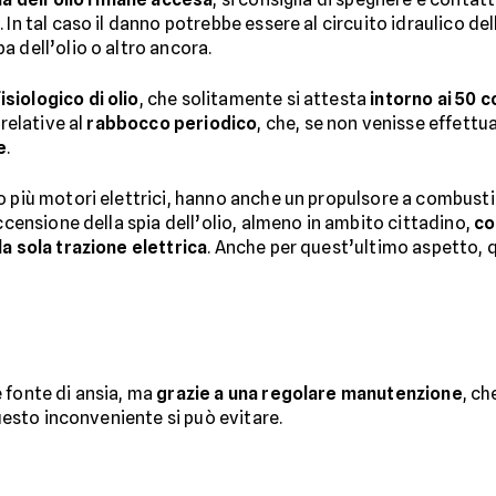
 In tal caso il danno potrebbe essere al circuito idraulico del
 dell’olio o altro ancora.
siologico di olio
, che solitamente si attesta
intorno ai 50 c
 relative al
rabbocco
periodico
, che, se non venisse effettu
e
.
 più motori elettrici, hanno anche un propulsore a combusti
accensione della spia dell’olio, almeno in ambito cittadino,
co
la sola trazione elettrica
. Anche per quest’ultimo aspetto, 
 fonte di ansia, ma
grazie a una regolare manutenzione
, c
 questo inconveniente si può evitare.