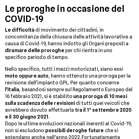
Le proroghe in occasione del
COVID-19
Le difficoltà
di movimento dei cittadini, in
concomitanza della chiusura delle attività lavorative a
causa di Covid-19, hanno indotto gli Organi preposti a
diramare delle proroghe
per chi rientra in uno
specifico periodo di tempo.
Nello specifico, tutti i mezzi motorizzati, siano essi
moto oppure auto
, hanno ottenuto una proroga per la
revisione dell'impianto GPL. Per quanto concerne
l'Italia
, basandosi sempre sul Regolamento Europeo del
16 febbraio 2021, si è stabilito
una proroga di 10 mesi
sulla scadenza delle revisioni
di tutti quei veicoli che
avrebbero dovuto effettuarla
tra il 1° settembre 2020
e il 30 giugno 2021
.
Dopo le ultime evoluzioni nazionali inerenti al Covid-19,
non si escludono
possibili deroghe future
che si
estendano anche nell'anno 2022. Fortunatamente