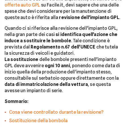
offerte auto GPL
su Facile.it, devi sapere che una delle
spese che devi considerare per la manutenzione di
queste auto è riferita alla
revisione dell'impianto GPL
.
Quando ci si riferisce alla revisione dell'impianto GPL,
nella gran parte dei casi
si identifica quell'azione che
induce a sostituire le bombole
. Tale condizione è
prevista dal
Regolamento n.67 dell'UNECE
che tutela
la sicurezza di veicoli e guidatori.
La sostituzione
delle bombole presenti nell'impianto
GPL deve avvenire
ogni 10 anni
, ponendo come data di
inizio quella della produzione dell'impianto stesso,
consultabile sul serbatoio oppure direttamente con la
data di immatricolazione della vettura
, se questa
avesse un impianto di serie.
Sommario:
Cosa viene controllato durante la revisione?
Sostituzione della bombola