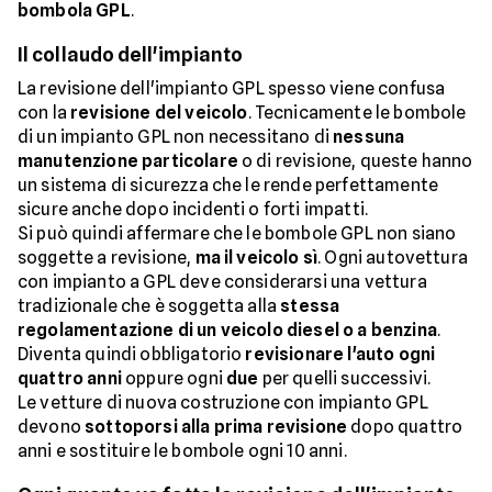
bombola GPL
.
Il collaudo dell'impianto
La revisione dell'impianto GPL spesso viene confusa
con la
revisione del veicolo
. Tecnicamente le bombole
di un impianto GPL non necessitano di
nessuna
manutenzione particolare
o di revisione, queste hanno
un sistema di sicurezza che le rende perfettamente
sicure anche dopo incidenti o forti impatti.
Si può quindi affermare che le bombole GPL non siano
soggette a revisione,
ma il veicolo sì
. Ogni autovettura
con impianto a GPL deve considerarsi una vettura
tradizionale che è soggetta alla
stessa
regolamentazione di un veicolo diesel o a benzina
.
Diventa quindi obbligatorio
revisionare l'auto ogni
quattro anni
oppure ogni
due
per quelli successivi.
Le vetture di nuova costruzione con impianto GPL
devono
sottoporsi alla prima revisione
dopo quattro
anni e sostituire le bombole ogni 10 anni.