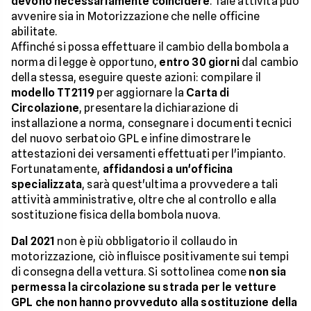
devono necessariamente coincidere
. Tale attività può
avvenire sia in Motorizzazione che nelle officine
abilitate.
Affinché si possa effettuare il cambio della bombola a
norma di legge è opportuno,
entro 30 giorni
dal cambio
della stessa, eseguire queste azioni: compilare il
modello TT2119
per aggiornare la
Carta di
Circolazione
, presentare la dichiarazione di
installazione a norma, consegnare i documenti tecnici
del nuovo serbatoio GPL e infine dimostrare le
attestazioni dei versamenti effettuati per l'impianto.
Fortunatamente,
affidandosi a un'officina
specializzata
, sarà quest'ultima a provvedere a tali
attività amministrative, oltre che al controllo e alla
sostituzione fisica della bombola nuova.
Dal 2021
non è più obbligatorio il collaudo in
motorizzazione, ciò influisce positivamente sui tempi
di consegna della vettura. Si sottolinea come
non sia
permessa la circolazione su strada per le vetture
GPL che non hanno provveduto alla sostituzione della