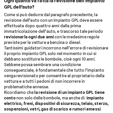
Ogni quanto va fatta la revisione dell'impianto
GPL dell'auto?
Come si può dedurre dal paragrafo precedente, la
revisione dell'auto con un impianto GPL deve essere
effettuata dopo quattro anni dalla prima
immatricolazione dell'auto, e trascorso tale periodo
revisionarla ogni due anni
con le medesime regole
previste per le vetture a benzina o diesel.
Tantissimi guidatori incorrono nell'errore di revisionare
il proprio impianto GPL solo nel momento in cui si
debbano sostituire le bombole, cioè ogni 10 anni.
Sebbene possa sembrare una condizione
conseguenziale, è fondamentale che tutto l'impianto
venga revisionato per consentire al proprietario della
vettura e a tutti i pedoni di non incorrere in
problematiche annesse.
Ricordiamo che
la revisione di un impianto GPL tiene
conto
non solo delle bombole, ma anche di:
impianto
elettrico, freni, dispositivi di sicurezza, telaio, sterzo,
sospensioni, vetri, gas di scarico e rumori emessi
.