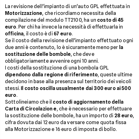
La revisione dell'impianto di un'auto GPL effettuata in
Motorizzazione
, che ricordiamo necessita della
compilazione del modulo TT2100, ha un
costo di 45
euro
. Per chi ha invece la necessità di effettuarla in
officina
, il costo è di
67 euro
.
Se il costo della revisione dell'impianto effettuato ogni
due anni è contenuto, lo è sicuramente meno per
la
sostituzione delle bombole
, che deve
obbligatoriamente avvenire ogni 10 anni.
I costi della sostituzione di una bombola GPL
dipendono dalla regione di riferimento
, queste ultime
decidono in base alla presenza sul territorio dei veicoli
stessi.
Il costo oscilla usualmente dai 300 euro ai 500
euro
.
Sottolineiamo che il
costo di aggiornamento della
Carta di Circolazion
e
, che è necessario per effettuare
la sostituzione delle bombole, ha un importo di
28 euro
,
cifra dovuta dai 12 euro da versare come quota fissa
alla Motorizzazione e 16 euro di imposta di bollo.