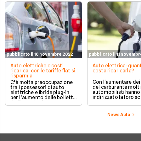
pubblicato il 18 novembre 2022
pubblicato il 11 novemb
Auto elettriche e costi
Auto elettrica: quan
ricarica: con le tariffe flat si
costa ricaricarla?
risparmia
Con l'aumentare dei
C’è molta preoccupazione
del carburante molti
tra i possessori di auto
automobilisti hanno
elettriche e ibride plug-in
indirizzato la loro sc
per l’aumento delle bollette
verso le auto a zero
dell’energia che
emissioni, ma consi
inevitabilmente ricade sui
anche il caro energia
costi delle ricariche, col
News Auto
spontaneo domandar
rischio di pagare cifre un
puntare verso un'au
tempo impensabili. Tuttavia
elettrica sia ancora
l’elettrico è ancora
conveniente e quali 
ampiamente conveniente.
oggi i costi di ricaric