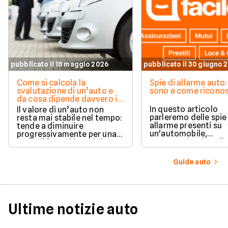
pubblicato il 18 maggio 2026
pubblicato il 30 giugno 
Come si calcola la
Spie di allarme auto:
svalutazione di un’auto e
sono e come riconos
da cosa dipende davvero il
suo valore
In questo articolo
Il valore di un’auto non
parleremo delle spie
resta mai stabile nel tempo:
allarme presenti su
tende a diminuire
un'automobile,
progressivamente per una
comprendendone il
serie di fattori legati sia
significato una per u
all’utilizzo quotidiano sia
questo modo sarà po
all’evoluzione del mercato.
Guide auto
sapere quale
comportamento ado
in ogni situazione.
Ultime notizie auto