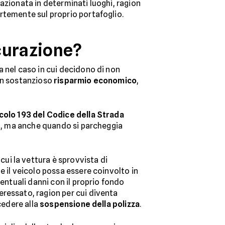
tazionata in determinati luoghi, ragion
rtemente sul proprio portafoglio.
curazione?
a nel caso in cui decidono di non
 un sostanzioso
risparmio economico
,
icolo 193 del Codice della Strada
to, ma anche quando si parcheggia
 cui la vettura è sprovvista di
he il veicolo possa essere coinvolto in
ventuali danni con il proprio fondo
eressato, ragion per cui diventa
cedere alla
sospensione della polizza
.