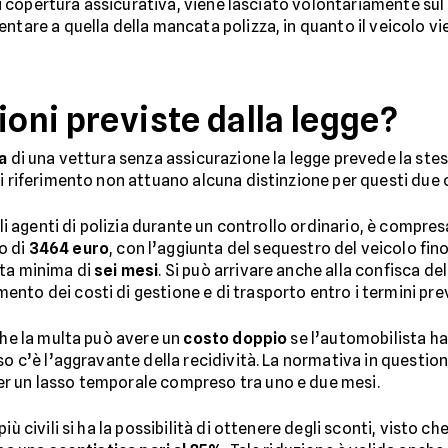
o di copertura assicurativa, viene lasciato volontariamente su
entare a quella della mancata polizza, in quanto il veicolo v
ioni previste dalla legge?
a
di una vettura senza assicurazione la legge prevede la stes
i riferimento non attuano alcuna distinzione per questi due c
gli agenti di polizia durante un controllo ordinario, è compr
o di
3464 euro
, con l’aggiunta del sequestro del veicolo fino
ata minima di
sei mesi
. Si può arrivare anche alla confisca del
to dei costi di gestione e di trasporto entro i termini previ
che la multa può avere un
costo doppio
se l’automobilista ha 
so c’è l’aggravante della recidività. La normativa in questio
r un lasso temporale compreso tra uno e due mesi.
ù civili si ha la possibilità di ottenere degli sconti, visto ch