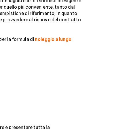
compagnia che più soddisfi le esigenze
er quello più conveniente, tanto dal
tempistiche di riferimento, in quanto
le provvedere al rinnovo del contratto
per la formula di
noleggio a lungo
re e presentare tutta la