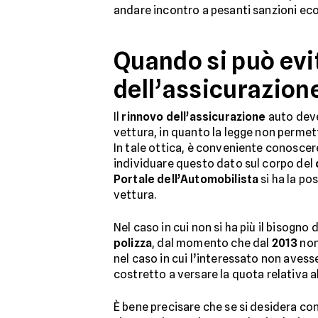
andare incontro a pesanti sanzioni e
Quando si può evit
dell’assicurazion
Il
rinnovo dell’assicurazione
auto deve 
vettura, in quanto la legge non permett
In tale ottica, è conveniente conoscere 
individuare questo dato sul corpo del
Portale dell’Automobilista
si ha la pos
vettura.
Nel caso in cui non si ha più il bisogno
polizza
, dal momento che dal
2013
non 
nel caso in cui l’interessato non avess
costretto a versare la quota relativa al
È bene precisare che se si desidera co