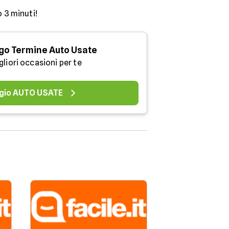
o 3 minuti!
go Termine Auto Usate
gliori occasioni per te
gio AUTO USATE