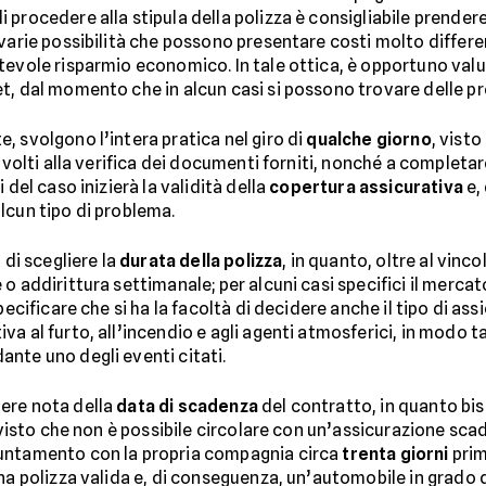
procedere alla stipula della polizza è consigliabile prendere 
varie possibilità che possono presentare costi molto differe
tevole risparmio economico. In tale ottica, è opportuno valut
et, dal momento che in alcun casi si possono trovare delle
, svolgono l’intera pratica nel giro di
qualche giorno
, vist
i volti alla verifica dei documenti forniti, nonché a completa
 del caso inizierà la validità della
copertura assicurativa
e, 
lcun tipo di problema.
 di scegliere la
durata della polizza
, in quanto, oltre al vinc
e o addirittura settimanale; per alcuni casi specifici il merc
pecificare che si ha la facoltà di decidere anche il tipo di ass
a al furto, all’incendio e agli agenti atmosferici, in modo tal
nte uno degli eventi citati.
ere nota della
data di scadenza
del contratto, in quanto bis
 visto che non è possibile circolare con un’assicurazione scad
puntamento con la propria compagnia circa
trenta giorni
prim
na polizza valida e, di conseguenza, un’automobile in grado di