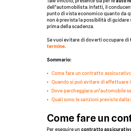
Tale vincolo, presente sia per le
auto 
dell’automobilista. Infatti, il conduce
punto di vista economico quanto da quel
non è prevista la possibilità di guidare
prima della scadenza.
Se vuoi evitare di doverti occupare di t
termine
.
Sommario:
Come fare un contratto assicurativ
Quando si può evitare di effettuare i
Dove parcheggiare un’automobile s
Quali sono le sanzioni previste dalla
Come fare un cont
Per eseguire un
contratto assicurativ