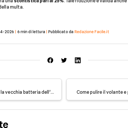
 ha una
scontistica pari al 25%
. Tale riduzione è valida anche
ella multa.
04-2026
|
6
min di lettura
|
Pubblicato da
Redazione Facile.it
Come sostituire correttamente la vecchia batteria dell'auto
Come pulire il volante e 
te