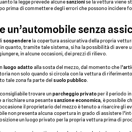
quanto la legge prevede alcune
sanzioni
se la vettura viene s
mpo prima di commettere degli errori che possono incidere fo
e un’automobile senza assi
di
sospendere
la copertura assicurativa della propria vettur
 in quanto, tramite tale sistema, si ha la possibilità di avere
iungere, in alcune occasioni, dei prezzi di rilievo.
un
luogo adatto
alla sosta del mezzo, dal momento che l’
art
atoria non solo quando si circola con la vettura di riferimen
to tale zona fa parte del
suolo pubblico
.
 consigliabile trovare un
parcheggio privato
per il periodo in
e a rischiare una pesante
sanzione economica
, è possibile c
 occasione il proprietario del mezzo è tenuto a risarcire gli e
e non presenta alcuna copertura in grado di assistere l’int
posizione un luogo privato per la propria vettura prima di pro