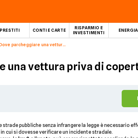
RISPARMIO E
PRESTITI
CONTI E CARTE
ENERGIA
INVESTIMENTI
Dove parcheggiare una vettura priva di copertura assicurativa?
 una vettura priva di coper
lle strade pubbliche senza infrangere la legge è necessario e
in cui si dovesse verificare un incidente stradale.