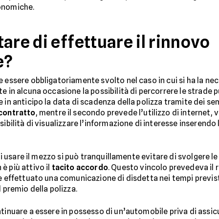
conomiche.
are di effettuare il rinnovo
e?
essere obbligatoriamente svolto nel caso in cui si ha la nece
e in alcuna occasione la possibilità di percorrere le strade p
in anticipo la data di scadenza della polizza tramite dei semp
contratto
, mentre il secondo prevede l’utilizzo di internet,
sibilità di visualizzare l’informazione di interesse inserendo l
 di usare il mezzo si può tranquillamente evitare di svolgere le
è più attivo il
tacito accordo
. Questo vincolo prevedeva il
e effettuato una comunicazione di disdetta nei tempi previst
 premio della polizza.
ntinuare a essere in possesso di un’automobile priva di ass