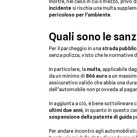
Inoltre, nel caso in cui il mezzo, priv
incidente
si rischia una multa supplem
pericoloso per l’ambiente
.
Quali sono le sanz
Per il parcheggio in una
strada pubblic
senza polizza, visto che le normative d
In particolare, la
multa
, applicabile da
da un minimo di
866 euro
a un massim
assicurativo valido che abbia una dur
dell’automobile non provveda al pagamen
In aggiunta a ciò, è bene sottolineare 
ultimi due anni
, in quanto in questo ca
sospensione della patente di guida
pe
Per andare incontro agli automobilisti pi