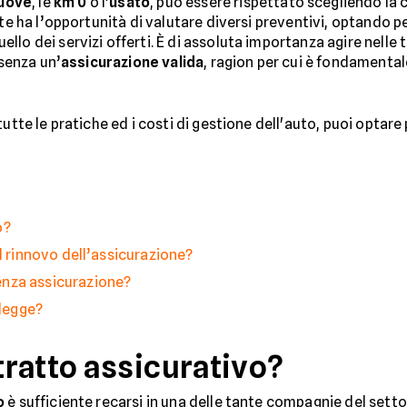
nuove
, le
km 0
o l'
usato
, può essere rispettato scegliendo la 
nte ha l’opportunità di valutare diversi preventivi, optando p
lo dei servizi offerti. È di assoluta importanza agire nelle 
 senza un’
assicurazione valida
, ragion per cui è fondamenta
utte le pratiche ed i costi di gestione dell'auto, puoi optare 
o?
l rinnovo dell’assicurazione?
enza assicurazione?
 legge?
ratto assicurativo?
o
è sufficiente recarsi in una delle tante compagnie del setto