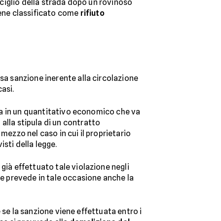
l ciglio della strada dopo un rovinoso
iene classificato come
rifiuto
sa sanzione inerente alla circolazione
asi.
esa in un quantitativo economico che va
 alla stipula di un contratto
 mezzo nel caso in cui il proprietario
sti della legge.
già effettuato tale violazione negli
ne prevede in tale occasione anche la
e se la sanzione viene effettuata entro i