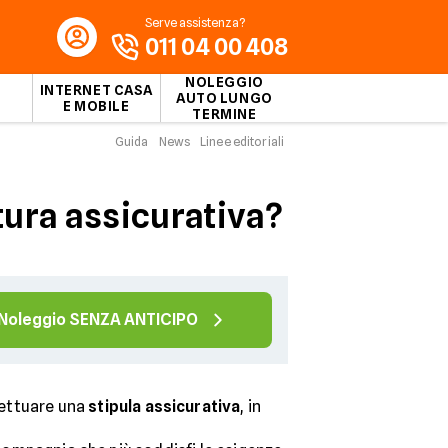
Serve assistenza?
011 04 00 408
NOLEGGIO
INTERNET CASA
AUTO LUNGO
E MOBILE
TERMINE
Guida
News
Linee editoriali
tura assicurativa?
Noleggio SENZA ANTICIPO
ffettuare una
stipula assicurativa
, in