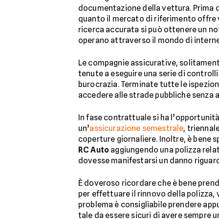
documentazione della vettura. Prima di 
quanto il mercato di riferimento offre 
ricerca accurata si può ottenere un no
operano attraverso il mondo di intern
Le compagnie assicurative, solitamente
tenute a eseguire una serie di controll
burocrazia. Terminate tutte le ispezioni
accedere alle strade pubbliche senza a
In fase contrattuale si ha l’opportunità
un’
assicurazione semestrale
, triennal
coperture giornaliere. Inoltre, è bene s
RC Auto
aggiungendo una polizza relativ
dovesse manifestarsi un danno riguarda
È doveroso ricordare che è bene prend
per effettuare il rinnovo della polizza,
problema è consigliabile prendere ap
tale da essere sicuri di avere sempre u