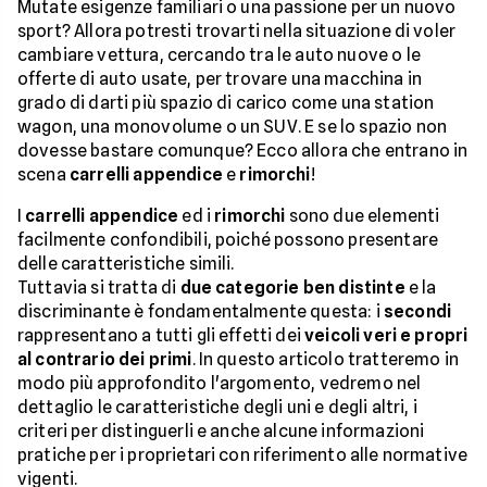
Mutate esigenze familiari o una passione per un nuovo
sport? Allora potresti trovarti nella situazione di voler
cambiare vettura, cercando tra le auto nuove o le
offerte di auto usate, per trovare una macchina in
grado di darti più spazio di carico come una station
wagon, una monovolume o un SUV. E se lo spazio non
dovesse bastare comunque? Ecco allora che entrano in
scena
carrelli appendice
e
rimorchi
!
I
carrelli appendice
ed i
rimorchi
sono due elementi
facilmente confondibili, poiché possono presentare
delle caratteristiche simili.
Tuttavia si tratta di
due categorie ben distinte
e la
discriminante è fondamentalmente questa: i
secondi
rappresentano a tutti gli effetti dei
veicoli veri e propri
al contrario dei primi
. In questo articolo tratteremo in
modo più approfondito l'argomento, vedremo nel
dettaglio le caratteristiche degli uni e degli altri, i
criteri per distinguerli e anche alcune informazioni
pratiche per i proprietari con riferimento alle normative
vigenti.