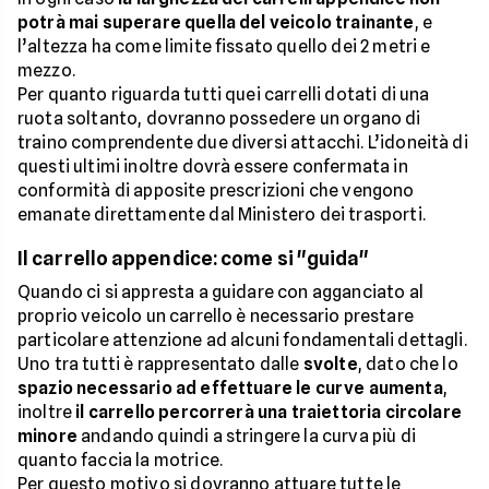
potrà mai superare quella del veicolo trainante
, e
l’altezza ha come limite fissato quello dei 2 metri e
mezzo.
Per quanto riguarda tutti quei carrelli dotati di una
ruota soltanto, dovranno possedere un organo di
traino comprendente due diversi attacchi. L’idoneità di
questi ultimi inoltre dovrà essere confermata in
conformità di apposite prescrizioni che vengono
emanate direttamente dal Ministero dei trasporti.
Il carrello appendice: come si "guida"
Quando ci si appresta a guidare con agganciato al
proprio veicolo un carrello è necessario prestare
particolare attenzione ad alcuni fondamentali dettagli.
Uno tra tutti è rappresentato dalle
svolte
, dato che lo
spazio necessario ad effettuare le curve aumenta
,
inoltre
il carrello percorrerà una traiettoria circolare
minore
andando quindi a stringere la curva più di
quanto faccia la motrice.
Per questo motivo si dovranno attuare tutte le