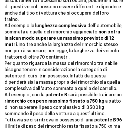
assolutamente necessario sottostare, poiché le misure
di questi veicoli possono essere differenti e dipendere
anche dal tipo di vettura che si occuperà del loro
traino.
Ad esempio la
lunghezza complessiva
dell’automobile,
sommata a quella del rimorchio agganciato
non potrà
in alcun modo superare un massimo previsto di 12
metri
. Inoltre anche la larghezza del rimorchio stesso
non potrà superare, per legge, la larghezza dei veicolo
trattore di oltre 70 centimetri.
Per quanto riguarda la massa del rimorchio trainabile
bisogna tenere in considerazione la categoria di
patente di cui si è in possesso. Infatti da questa
dipenderà sia la massa propria del rimorchio sia quella
complessiva dell’auto sommata a quella del carrello.
Ad esempio, con la
patente B
sarà possibile trainare un
rimorchio con peso massimo fissato a 750 kg
a patto
di non superare il peso complessivo di 3500 kg
sommando il peso della vettura a quest’ultimo.
Tuttavia se ci si ritrova in possesso di una
patente B96
il limite di peso del rimorchio resta fissato a 750 kg ma