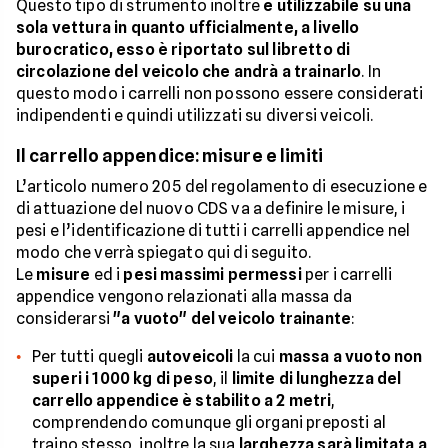
Questo tipo di strumento inoltre
è utilizzabile su una
sola vettura in quanto ufficialmente, a livello
burocratico, esso è riportato sul libretto di
circolazione del veicolo che andrà a trainarlo
. In
questo modo i carrelli non possono essere considerati
indipendenti e quindi utilizzati su diversi veicoli.
Il carrello appendice: misure e limiti
L’articolo numero 205 del regolamento di esecuzione e
di attuazione del nuovo CDS va a definire le misure, i
pesi e l’identificazione di tutti i carrelli appendice nel
modo che verrà spiegato qui di seguito.
Le
misure
ed i
pesi massimi permessi
per i carrelli
appendice vengono relazionati alla massa da
considerarsi
"a vuoto" del veicolo trainante
:
Per tutti quegli
autoveicoli
la cui
massa a vuoto non
superi i 1000 kg di peso
, il
limite di lunghezza del
carrello appendice è stabilito a 2 metri
,
comprendendo comunque gli organi preposti al
traino stesso, inoltre la sua
larghezza sarà limitata a