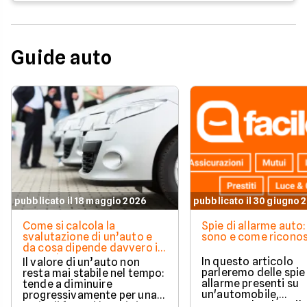
Guide auto
pubblicato il 18 maggio 2026
pubblicato il 30 giugno 
Come si calcola la
Spie di allarme auto:
svalutazione di un’auto e
sono e come riconos
da cosa dipende davvero il
suo valore
In questo articolo
Il valore di un’auto non
parleremo delle spie
resta mai stabile nel tempo:
allarme presenti su
tende a diminuire
un'automobile,
progressivamente per una
comprendendone il
serie di fattori legati sia