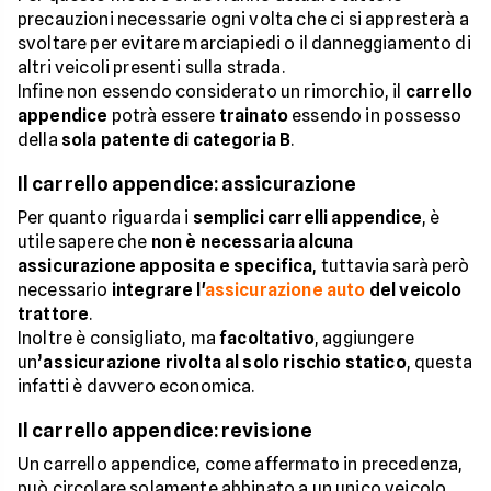
precauzioni necessarie ogni volta che ci si appresterà a
svoltare per evitare marciapiedi o il danneggiamento di
altri veicoli presenti sulla strada.
Infine non essendo considerato un rimorchio, il
carrello
appendice
potrà essere
trainato
essendo in possesso
della
sola patente di categoria B
.
Il carrello appendice: assicurazione
Per quanto riguarda i
semplici carrelli appendice
, è
utile sapere che
non è necessaria alcuna
assicurazione apposita e specifica
, tuttavia sarà però
necessario
integrare l'
assicurazione auto
del veicolo
trattore
.
Inoltre è consigliato, ma
facoltativo
, aggiungere
un’
assicurazione rivolta al solo rischio statico
, questa
infatti è davvero economica.
Il carrello appendice: revisione
Un carrello appendice, come affermato in precedenza,
può circolare solamente abbinato a un unico veicolo.