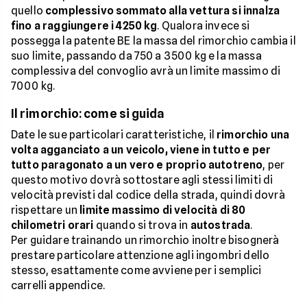
quello
complessivo sommato alla vettura si innalza
fino a raggiungere i 4250 kg
. Qualora invece si
possegga la patente BE la massa del rimorchio cambia il
suo limite, passando da 750 a 3500 kg e la massa
complessiva del convoglio avrà un limite massimo di
7000 kg.
Il rimorchio: come si guida
Date le sue particolari caratteristiche, il
rimorchio una
volta agganciato a un veicolo, viene in tutto e per
tutto paragonato a un vero e proprio autotreno
, per
questo motivo dovrà sottostare agli stessi limiti di
velocità previsti dal codice della strada, quindi dovrà
rispettare un
limite massimo di velocità di 80
chilometri orari
quando si trova in
autostrada
.
Per guidare trainando un rimorchio inoltre bisognerà
prestare particolare attenzione agli ingombri dello
stesso, esattamente come avviene per i semplici
carrelli appendice.