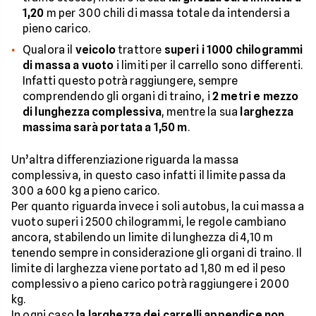
1,20
m per 300 chili di massa totale da intendersi a
pieno carico.
Qualora il
veicolo
trattore
superi i 1000 chilogrammi
di massa a vuoto
i limiti per il carrello sono differenti.
Infatti questo potrà raggiungere, sempre
comprendendo gli organi di traino, i
2 metri e mezzo
di lunghezza complessiva
, mentre la sua
larghezza
massima sarà portata a 1,50 m
.
Un’altra differenziazione riguarda la massa
complessiva, in questo caso infatti il limite passa da
300 a 600 kg a pieno carico.
Per quanto riguarda invece i soli autobus, la cui massa a
vuoto superi i 2500 chilogrammi, le regole cambiano
ancora, stabilendo un limite di lunghezza di 4,10 m
tenendo sempre in considerazione gli organi di traino. Il
limite di larghezza viene portato ad 1,80 m ed il peso
complessivo a pieno carico potrà raggiungere i 2000
kg.
In ogni caso
la larghezza dei carrelli appendice non