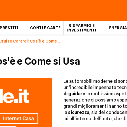
RISPARMIO E
PRESTITI
CONTI E CARTE
ENERGIA
INVESTIMENTI
Cruise Control: Cos'è e Come si Usa
os'è e Come si Usa
Le automobili moderne si sono
un’incredibile impennata tecn
di guidare
in moltissimi aspett
generazione ci possiamo aspe
grandi miglioramenti hanno t
la
sicurezza
, sia del conduce
lui all’interno dell’auto, che di