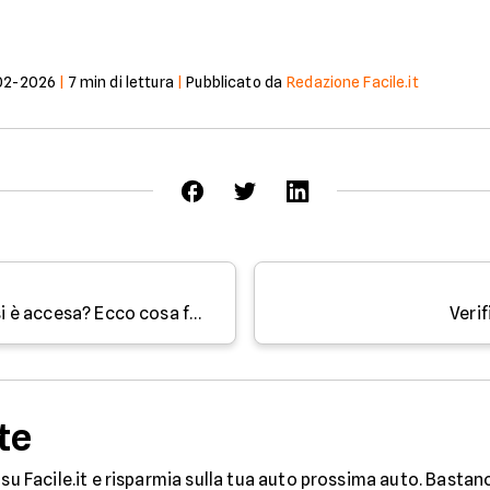
02-2026
|
7
min di lettura
|
Pubblicato da
Redazione Facile.it
La Spia della Batteria dell'auto si è accesa? Ecco cosa fare
Veri
te
su Facile.it e risparmia sulla tua auto prossima auto. Bastan