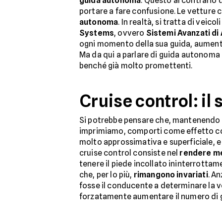
guida autonoma
. Questo al contrario
portare a fare confusione. Le vetture 
autonoma
. In realtà, si tratta di vei
Systems
, ovvero
Sistemi Avanzati di
ogni momento della sua guida, aumenta
Ma da qui a parlare di guida autonoma l
benché già molto promettenti.
Cruise control: il
Si potrebbe pensare che, mantenendo u
imprimiamo, comporti come effetto co
molto approssimativa e superficiale, e i
cruise control consiste nel
rendere me
tenere il piede incollato ininterrotta
che, per lo più,
rimangono invariati
. A
fosse il conducente a determinare la 
forzatamente aumentare il numero di gi