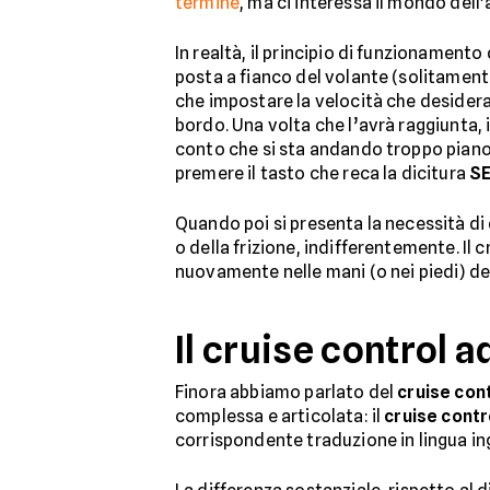
termine
, ma ci interessa il mondo dell
In realtà, il principio di funzionament
posta a fianco del volante (solitamente 
che impostare la velocità che desider
bordo. Una volta che l’avrà raggiunta, i
conto che si sta andando troppo piano
premere il tasto che reca la dicitura
S
Quando poi si presenta la necessità di
o della frizione, indifferentemente. Il
nuovamente nelle mani (o nei piedi) d
Il cruise control a
Finora abbiamo parlato del
cruise cont
complessa e articolata: il
cruise contr
corrispondente traduzione in lingua in