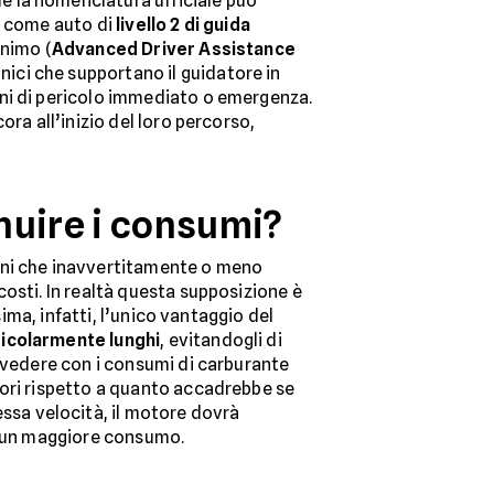
e la nomenclatura ufficiale può
e come auto di
livello 2 di guida
onimo (
Advanced Driver Assistance
ronici che supportano il guidatore in
oni di pericolo immediato o emergenza.
ra all’inizio del loro percorso,
inuire i consumi?
ioni che inavvertitamente o meno
 costi. In realtà questa supposizione è
sima, infatti, l’unico vantaggio del
ticolarmente lunghi
, evitandogli di
e vedere con i consumi di carburante
ggiori rispetto a quanto accadrebbe se
essa velocità, il motore dovrà
a, un maggiore consumo.