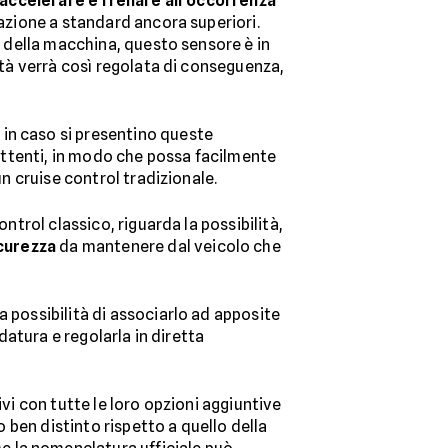
accelerare e frenare all’occorrenza
zazione a standard ancora superiori.
re della macchina, questo sensore è in
cità verrà così regolata di conseguenza,
o in caso si presentino queste
’attenti, in modo che possa facilmente
un cruise control tradizionale.
ntrol classico, riguarda la possibilità,
icurezza
da mantenere dal veicolo che
a possibilità di associarlo ad apposite
ndatura e regolarla in diretta
ivi con tutte le loro opzioni aggiuntive
o ben distinto rispetto a quello della