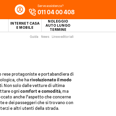
Serve assistenza?
011 04 00 408
NOLEGGIO
INTERNET CASA
AUTO LUNGO
E MOBILE
TERMINE
Guida
News
Linee editoriali
 rese protagoniste e portabandiera di
ologica, che ha
rivoluzionato il modo
i. Non solo dalle vetture di ultima
ttare ogni
comfort e comodità
, ma
occato anche l’aspetto che concerne
nte e dei passeggeri che si trovano con
 terzi e altri utenti della strada.