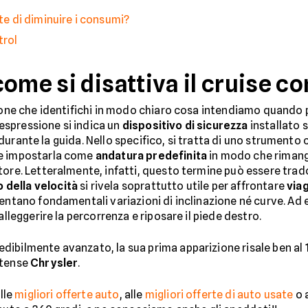
nte di diminuire i consumi?
trol
ome si disattiva il cruise co
zione che identifichi in modo chiaro cosa intendiamo quando 
spressione si indica un
dispositivo di sicurezza
installato
ere durante la guida. Nello specifico, si tratta di uno strumen
 e impostarla come
andatura predefinita
in modo che rimang
tore. Letteralmente, infatti, questo termine può essere trad
della velocità
si rivela soprattutto utile per affrontare
via
entano fondamentali variazioni di inclinazione né curve. Ad es
 alleggerire la percorrenza e riposare il piede destro.
dibilmente avanzato, la sua prima apparizione risale ben al
itense
Chrysler
.
alle
migliori offerte auto
, alle
migliori offerte di auto usate
o a