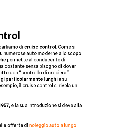
ntrol
parliamo di
cruise control
. Come si
 su numerose auto moderne allo scopo
to che permette al conducente di
a costante senza bisogno di dover
otto con "controllo di crociera".
ggi particolarmente lunghi
e su
empio, il cruise control si rivela un
1957
, e la sua introduzione si deve alla
lle offerte di
noleggio auto a lungo