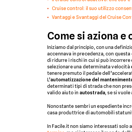
Cruise control: il suo utilizzo conse
Vantaggi e Svantaggi del Cruise Con
Come si aziona e c
Iniziamo dal principio, con una defini
accennava in precedenza, con questa e
di ridurre i rischi in cui si può incorr
selezionare una determinata velocità
tenere premuto il pedale dell’accelera
L’
automatizzazione del mantenimento 
determinati tipi di strada che non pres
valido aiuto in
autostrada
, se si vuole
Nonostante sembri un espediente incre
casa produttrice di automobili statun
In Facile.it non siamo interessati solo 