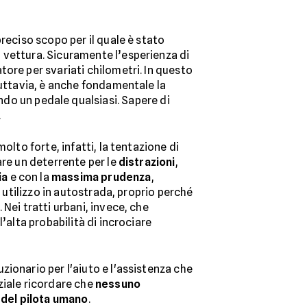
reciso scopo per il quale è stato
a vettura. Sicuramente l’esperienza di
ore per svariati chilometri. In questo
Tuttavia, è anche fondamentale la
o un pedale qualsiasi. Sapere di
.
olto forte, infatti, la tentazione di
are un deterrente per le
distrazioni
,
ia
e con la
massima prudenza
,
o utilizzo in autostrada, proprio perché
Nei tratti urbani, invece, che
’alta probabilità di incrociare
ionario per l'aiuto e l'assistenza che
ziale ricordare che
nessuno
a del pilota umano
.