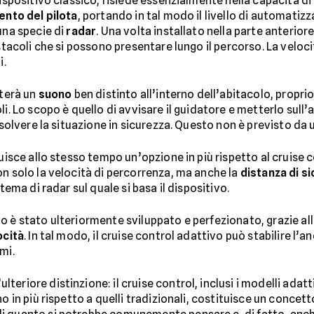
dispositivo classico, risiede essenzialmente nella capacità di
ento del pilota
, portando in tal modo il livello di automatiz
una specie di
radar
. Una volta installato nella parte anterio
ostacoli che si possono presentare lungo il percorso. La velo
i.
tterà un
suono
ben distinto all’interno dell’abitacolo, propri
li. Lo scopo è quello di avvisare il guidatore e metterlo sull
isolvere la situazione in sicurezza. Questo non è previsto da 
uisce allo stesso tempo un’opzione in più rispetto al cruise co
on solo la velocità di percorrenza, ma anche la
distanza di s
tema di radar sul quale si basa il dispositivo.
 è stato ulteriormente sviluppato e perfezionato, grazie all
ocità
. In tal modo, il cruise control adattivo può stabilire l’a
mi.
eriore distinzione: il cruise control, inclusi i modelli adatt
o in più rispetto a quelli tradizionali, costituisce un concett