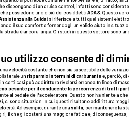
 di quanto si potrebbe comunemente pensare e, di fatto, anch
che dispongono di un cruise control, infatti sono considerat
coli che possiedono uno o più dei cosiddetti
ADAS
. Questo acr
 Assistenza alla Guida
) si riferisce a tutti quei sistemi elett
ndo il suo comfort e fornendogli un valido aiuto in situazi
a strada è ancora lunga. Gli studi in questo settore sono anco
 suo utilizzo consente di dim
na velocità costante che non sia suscettibile delle variaz
llaterale un
risparmio in termini di carburante
e, perciò, di
n certi casi può addirittura rivelarsi erronea. In linea di mas
no pesante per il conducente la percorrenza di tratti par
mente al pedale dell’acceleratore. Questo non ha niente a ch
nzi, ci sono situazioni in cui questi risultano addirittura ma
velocità. Ad esempio, durante una
salita
, per mantenere la st
ri, il che gli costerà una maggiore fatica e, di conseguenz