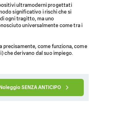
positivi ultramoderni progettati
odo significativo i rischi che si
di ogni tragitto, ma uno
onosciuto universalmente come tra i
tta precisamente, come funziona, come
gi) che derivano dal suo impiego.
Noleggio SENZA ANTICIPO