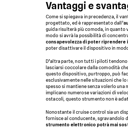
Vantaggi e svantag
Come si spiegava in precedenza, il vant
progettato, ed è rappresentato dall’
au
guida risulterà più comoda, in quanto 
modo si avrà la possibilità di concent
consapevolezza di poter riprendere
poter disattivare il dispositivo in mod
D’altra parte, non tutti i piloti tendo
lasciarsi coccolare dalla comodità che
questo dispositivo, purtroppo, può faci
esclusivamente nelle situazioni che lo 
spesso si mantiene senza volerlo una ma
implicano numerose variazioni di veloci
ostacoli, questo strumento non è adat
Nonostante il cruise control sia un di
fornisce al conducente, sgravandolo da
strumento elettronico potrà mai sostit