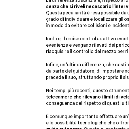
La differenza sostanziale, rispetto al 
senza che si riveli necessario l’interv
Questa peculiarità è resa possibile da 
grado di individuare e localizzare gli 
in modo da evitare collisioni e incident
Inoltre, il cruise control adattivo eme
evenienze e vengano rilevati dei perico
riacquisire il controllo del mezzo per r
Infine, un’ultima differenza, che costit
da parte del guidatore, di impostare n
precede il suo, sfruttando proprio il sis
Nei tempi più recenti, questo strumento
telecamere che rilevano i limiti di vel
conseguenza del rispetto di questi ulti
È comunque importante effettuare un’ult
e le possibilità tecnologiche che offron