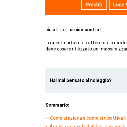
più utili, è il
cruise control
.
In questo articolo tratteremo in mod
deve essere utilizzato per massimizzarn
Hai mai pensato al noleggio?
Sommario:
Come si aziona e come si disattiva il
Il cruise control adattivo: che cos’è