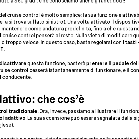
'auto a 360 gradi, e ne conosciamo anche gli aneddoti!!
o del cruise control è molto semplice: la sua funzione è atti
la si trova sul lato sinistro). Una volta attivato il dispositi
a mantenere come andatura predefinita, fino a che questa no
l cruise control penserà al resto. Nulla vieta di modificare qu
 o troppo veloce. In questo caso, basta regolarsi con
i tasti 
ET
.
disattivare
questa funzione, basterà
premere il pedale
dell
 cruise control cesserà istantaneamente di funzionare, e il con
el conducente.
dattivo: che cos’è
rol tradizionale
. Ora, invece, passiamo a illustrare il funzi
ol adattivo
. La sua accensione può essere segnalata dalla si
glese).