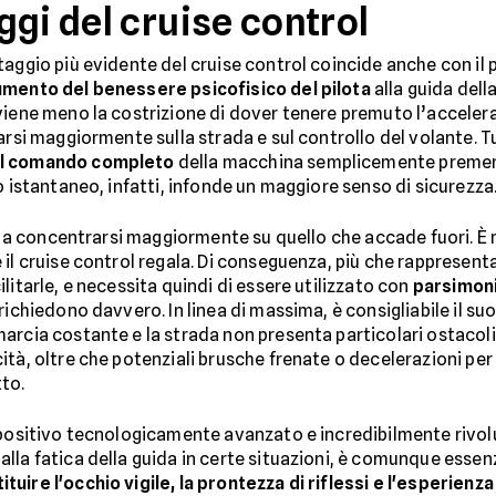
gi del cruise control
aggio più evidente del cruise control coincide anche con il p
mento del benessere psicofisico del pilota
alla guida dell
viene meno la costrizione di dover tenere premuto l’accelerat
rarsi maggiormente sulla strada e sul controllo del volante. 
 il comando completo
della macchina semplicemente premend
o istantaneo, infatti, infonde un maggiore senso di sicurezza
no a concentrarsi maggiormente su quello che accade fuori. È m
 il cruise control regala. Di conseguenza, più che rappresent
litarle, e necessita quindi di essere utilizzato con
parsimon
richiedono davvero. In linea di massima, è consigliabile il su
rcia costante e la strada non presenta particolari ostacoli. 
tà, oltre che potenziali brusche frenate o decelerazioni per l
to.
spositivo tecnologicamente avanzato e incredibilmente rivoluz
lla fatica della guida in certe situazioni, è comunque essen
uire l'occhio vigile, la prontezza di riflessi e l'esperienz