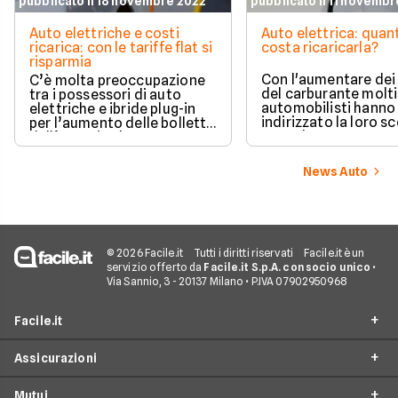
pubblicato il 18 novembre 2022
pubblicato il 11 novemb
Auto elettriche e costi
Auto elettrica: quan
ricarica: con le tariffe flat si
costa ricaricarla?
risparmia
Con l'aumentare dei
C’è molta preoccupazione
del carburante molti
tra i possessori di auto
automobilisti hanno
elettriche e ibride plug-in
indirizzato la loro sc
per l’aumento delle bollette
verso le auto a zero
dell’energia che
emissioni, ma consi
inevitabilmente ricade sui
anche il caro energia
costi delle ricariche, col
News Auto
spontaneo domandar
rischio di pagare cifre un
puntare verso un'au
tempo impensabili. Tuttavia
elettrica sia ancora
l’elettrico è ancora
conveniente e quali 
ampiamente conveniente.
oggi i costi di ricaric
© 2026 Facile.it
Tutti i diritti riservati
Facile.it è un
servizio offerto da
Facile.it S.p.A. con socio unico
•
Via Sannio, 3 - 20137 Milano • P.IVA 07902950968
Facile.it
Assicurazioni
Chi siamo
Mutui
Perché scegliere Facile.it