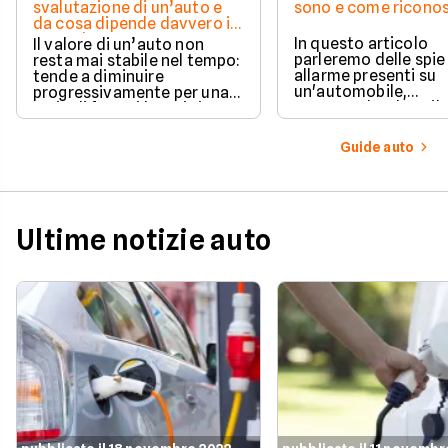
svalutazione di un’auto e
sono e come riconos
da cosa dipende davvero il
suo valore
In questo articolo
Il valore di un’auto non
parleremo delle spie
resta mai stabile nel tempo:
allarme presenti su
tende a diminuire
un'automobile,
progressivamente per una
comprendendone il
serie di fattori legati sia
significato una per u
all’utilizzo quotidiano sia
questo modo sarà po
all’evoluzione del mercato.
Guide auto
sapere quale
comportamento ado
in ogni situazione.
Ultime notizie auto