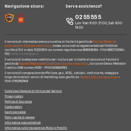
Notizie Telefonia Mobile
Navigazione sicura:
Serve assistenza?
Noleggio Lungo Termine Auto Elettriche
Notizie Finanziamenti
Facile.it Club
Notizie TV a pagamento
02 55 55 5
Notizie noleggio
We're hiring!
Lavora in Facile.it
Lun-Ven 9:00-21:00; Sab 9.00-
14.00
Il servizio di intermediazione assicurativa di Facile.it è gestito da
Facile.it Broker di
assicurazioni S.p.A. con socio unico
, broker assicurativo regolamentato dall'IVASS ed
iscritto al RUI in data 13/02/2014 con numero registrazione B000480264 • P.IVA 08007250965 •
PEC
Il servizio di mediazione creditizia per i mutui e per il credito al consumo di Facile.it è
gestito da
Facile.it Mediazione Creditizia S.p.A. con socio unico
, iscrizione Elenco Mediatori
Creditizi OAM numero M201 • P.IVA 06158600962
Il servizio di comparazione tariffe (luce, gas, ADSL, cellulari, conti e carte, noleggio a
lungo termine) ed i servizi di marketing sono gestiti da
Facile.it S.p.A. con socio unico
•
P.IVA 07902950968
Condizioni Generali di Utilizzo del Servizio
Privacy policy
Politica di Sicurezza
Cookie policy
Gestione cookie
Policy parità di genere
Informativa precontrattule
Informativa sulla trasparenza Mutui e Prestiti