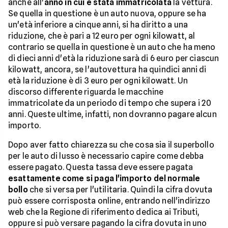
anche all'
anno in cui è stata immatricolata
la vettura.
Se quella in questione è un auto nuova, oppure se ha
un'età inferiore a cinque anni, si ha diritto a una
riduzione, che è pari a 12 euro per ogni kilowatt, al
contrario se quella in questione è un auto che ha meno
di dieci anni d'età la riduzione sarà di 6 euro per ciascun
kilowatt, ancora, se l'autovettura ha quindici anni di
età la riduzione è di 3 euro per ogni kilowatt. Un
discorso differente riguarda le macchine
immatricolate da un periodo di tempo che supera i 20
anni. Queste ultime, infatti, non dovranno pagare alcun
importo.
Dopo aver fatto chiarezza su che cosa sia il superbollo
per le auto di lusso è necessario capire come debba
essere pagato. Questa tassa deve essere pagata
esattamente come si paga l'importo del normale
bollo
che si versa per l'utilitaria. Quindi la cifra dovuta
può essere corrisposta online, entrando nell'indirizzo
web che la Regione di riferimento dedica ai Tributi,
oppure si può versare pagando la cifra dovuta in uno