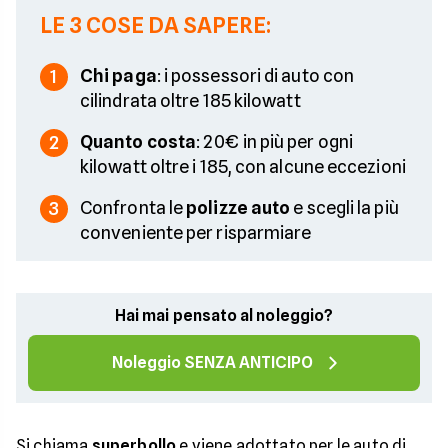
LE 3 COSE DA SAPERE:
Chi paga
: i possessori di auto con
1
cilindrata oltre 185 kilowatt
Quanto costa
: 20€ in più per ogni
2
kilowatt oltre i 185, con alcune eccezioni
Confronta le
polizze auto
e scegli la più
3
conveniente per risparmiare
Hai mai pensato al noleggio?
Noleggio SENZA ANTICIPO
Si chiama
superbollo
e viene adottato per le auto di