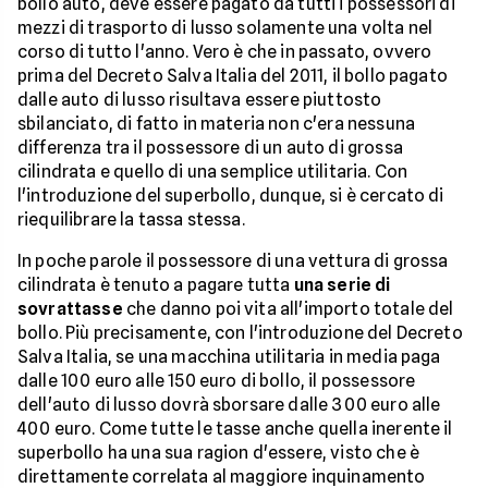
bollo auto, deve essere pagato da tutti i possessori di
mezzi di trasporto di lusso solamente una volta nel
corso di tutto l'anno. Vero è che in passato, ovvero
prima del Decreto Salva Italia del 2011, il bollo pagato
dalle auto di lusso risultava essere piuttosto
sbilanciato, di fatto in materia non c'era nessuna
differenza tra il possessore di un auto di grossa
cilindrata e quello di una semplice utilitaria. Con
l'introduzione del superbollo, dunque, si è cercato di
riequilibrare la tassa stessa.
In poche parole il possessore di una vettura di grossa
cilindrata è tenuto a pagare tutta
una serie di
sovrattasse
che danno poi vita all'importo totale del
bollo. Più precisamente, con l'introduzione del Decreto
Salva Italia, se una macchina utilitaria in media paga
dalle 100 euro alle 150 euro di bollo, il possessore
dell'auto di lusso dovrà sborsare dalle 300 euro alle
400 euro. Come tutte le tasse anche quella inerente il
superbollo ha una sua ragion d'essere, visto che è
direttamente correlata al maggiore inquinamento