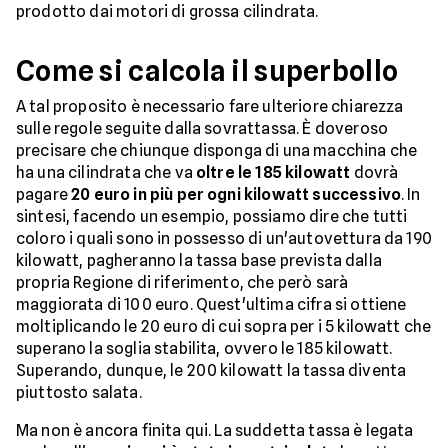
prodotto dai motori di grossa cilindrata.
Come si calcola il superbollo
A tal proposito è necessario fare ulteriore chiarezza
sulle regole seguite dalla sovrattassa. È doveroso
precisare che chiunque disponga di una macchina che
ha una cilindrata che va
oltre le 185 kilowatt
dovrà
pagare
20 euro in più per ogni kilowatt successivo
. In
sintesi, facendo un esempio, possiamo dire che tutti
coloro i quali sono in possesso di un'autovettura da 190
kilowatt, pagheranno la tassa base prevista dalla
propria Regione di riferimento, che però sarà
maggiorata di 100 euro. Quest'ultima cifra si ottiene
moltiplicando le 20 euro di cui sopra per i 5 kilowatt che
superano la soglia stabilita, ovvero le 185 kilowatt.
Superando, dunque, le 200 kilowatt la tassa diventa
piuttosto salata.
Ma non è ancora finita qui. La suddetta tassa è legata