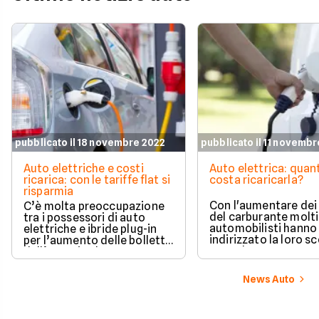
pubblicato il 18 novembre 2022
pubblicato il 11 novemb
Auto elettriche e costi
Auto elettrica: quan
ricarica: con le tariffe flat si
costa ricaricarla?
risparmia
Con l'aumentare dei
C’è molta preoccupazione
del carburante molti
tra i possessori di auto
automobilisti hanno
elettriche e ibride plug-in
indirizzato la loro sc
per l’aumento delle bollette
verso le auto a zero
dell’energia che
emissioni, ma consi
inevitabilmente ricade sui
anche il caro energia
costi delle ricariche, col
News Auto
spontaneo domandar
rischio di pagare cifre un
puntare verso un'au
tempo impensabili. Tuttavia
elettrica sia ancora
l’elettrico è ancora