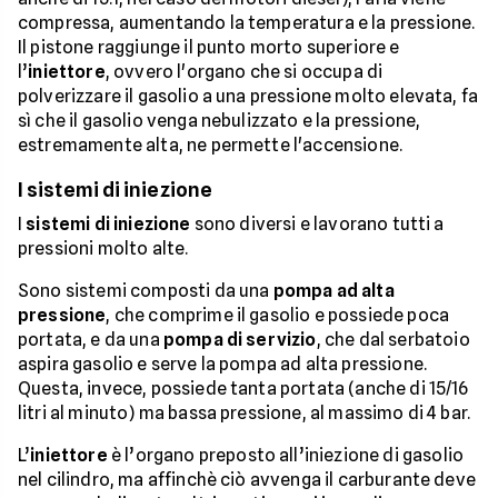
compressa, aumentando la temperatura e la pressione.
Il pistone raggiunge il punto morto superiore e
l’
iniettore
, ovvero l'organo che si occupa di
polverizzare il gasolio a una pressione molto elevata, fa
sì che il gasolio venga nebulizzato e la pressione,
estremamente alta, ne permette l'accensione.
I sistemi di iniezione
I
sistemi di iniezione
sono diversi e lavorano tutti a
pressioni molto alte.
Sono sistemi composti da una
pompa ad alta
pressione
, che comprime il gasolio e possiede poca
portata, e da una
pompa di servizio
, che dal serbatoio
aspira gasolio e serve la pompa ad alta pressione.
Questa, invece, possiede tanta portata (anche di 15/16
litri al minuto) ma bassa pressione, al massimo di 4 bar.
L’
iniettore
è l’organo preposto all’iniezione di gasolio
nel cilindro, ma affinchè ciò avvenga il carburante deve