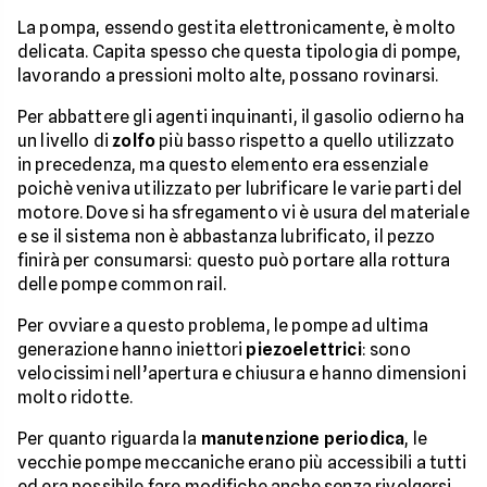
La pompa, essendo gestita elettronicamente, è molto
delicata. Capita spesso che questa tipologia di pompe,
lavorando a pressioni molto alte, possano rovinarsi.
Per abbattere gli agenti inquinanti, il gasolio odierno ha
un livello di
zolfo
più basso rispetto a quello utilizzato
in precedenza, ma questo elemento era essenziale
poichè veniva utilizzato per lubrificare le varie parti del
motore. Dove si ha sfregamento vi è usura del materiale
e se il sistema non è abbastanza lubrificato, il pezzo
finirà per consumarsi: questo può portare alla rottura
delle pompe common rail.
Per ovviare a questo problema, le pompe ad ultima
generazione hanno iniettori
piezoelettrici
: sono
velocissimi nell’apertura e chiusura e hanno dimensioni
molto ridotte.
Per quanto riguarda la
manutenzione periodica
, le
vecchie pompe meccaniche erano più accessibili a tutti
ed era possibile fare modifiche anche senza rivolgersi