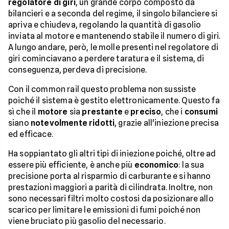
regolatore di giri
, un grande corpo composto da
bilancieri e a seconda del regime, il singolo bilanciere si
apriva e chiudeva, regolando la quantità di gasolio
inviata al motore e mantenendo stabile il numero di giri.
A lungo andare, però, le molle presenti nel regolatore di
giri cominciavano a perdere taratura e il sistema, di
conseguenza, perdeva di precisione.
Con il common rail questo problema non sussiste
poiché il sistema è gestito elettronicamente. Questo fa
sì che il
motore
sia
prestante
e
preciso
, che i
consumi
siano
notevolmente ridotti
, grazie all'iniezione precisa
ed efficace.
Ha soppiantato gli altri tipi di iniezione poiché, oltre ad
essere più efficiente, è anche più
economico
: la sua
precisione porta al risparmio di carburante e si hanno
prestazioni maggiori a parità di cilindrata. Inoltre, non
sono necessari filtri molto costosi da posizionare allo
scarico per limitare le emissioni di fumi poiché non
viene bruciato più gasolio del necessario.