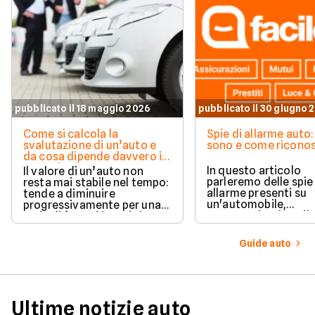
pubblicato il 18 maggio 2026
pubblicato il 30 giugno 
Come si calcola la
Spie di allarme auto:
svalutazione di un’auto e
sono e come riconos
da cosa dipende davvero il
suo valore
In questo articolo
Il valore di un’auto non
parleremo delle spie
resta mai stabile nel tempo:
allarme presenti su
tende a diminuire
un'automobile,
progressivamente per una
comprendendone il
serie di fattori legati sia
significato una per u
all’utilizzo quotidiano sia
questo modo sarà po
all’evoluzione del mercato.
Guide auto
sapere quale
comportamento ado
in ogni situazione.
Ultime notizie auto