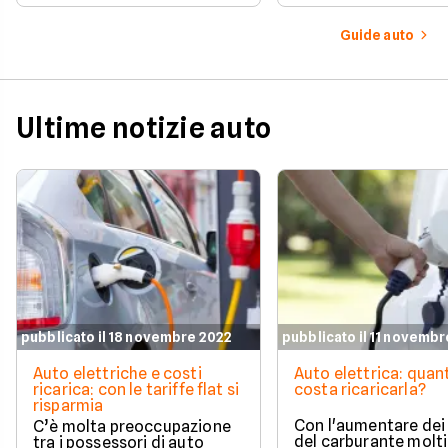
significato una per u
all’utilizzo quotidiano sia
questo modo sarà po
all’evoluzione del mercato.
Guide auto
sapere quale
comportamento ado
in ogni situazione.
Ultime notizie auto
pubblicato il 18 novembre 2022
pubblicato il 11 novemb
Auto elettriche e costi
Auto elettrica: quan
ricarica: con le tariffe flat si
costa ricaricarla?
risparmia
Con l'aumentare dei
C’è molta preoccupazione
del carburante molti
tra i possessori di auto