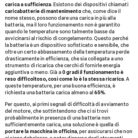
carica a sufficienza
. Esistono dei dispositivi chiamati
caricabatterie di mantenimento
che, come dice il
nome stesso, possono dare una carica in più alla
batteria, ma il loro funzionamento non è garantito
quando le temperature sono talmente basse da
avvicinarsi al rischio di congelamento. Questo perché
la batteria è un dispositivo sofisticato e sensibile, che
oltre un certo abbassamento della temperatura perde
drasticamente in efficienza, che sia collegata a uno
strumento di ricarica che cerchi di fornirle energia
aggiuntiva o meno. Già a
0 gradi il funzionamento è
reso difficoltoso, così come lo è la stessa ricarica
. A
queste temperature, per una buona efficienza, è
richiesta una batteria carica almeno al
65%
.
Per questo, ai primi segnali di difficoltà di avviamento
del motore, che sottintendono che ci si trovi
probabilmente in presenza di una batteria non
sufficientemente carica, una soluzione è quella di
portare la macchina in officina
, per assicurarsi che non