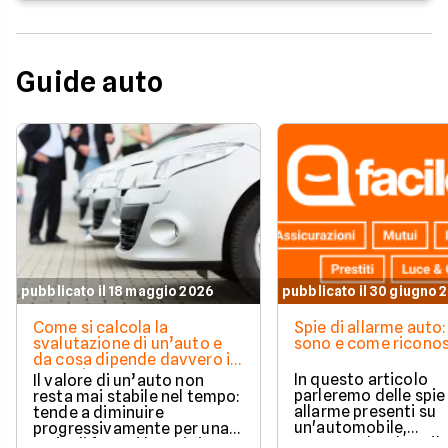
Guide auto
pubblicato il 18 maggio 2026
pubblicato il 30 giugno 
Come si calcola la
Spie di allarme auto:
svalutazione di un’auto e
sono e come riconos
da cosa dipende davvero il
suo valore
In questo articolo
Il valore di un’auto non
parleremo delle spie
resta mai stabile nel tempo:
allarme presenti su
tende a diminuire
un'automobile,
progressivamente per una
comprendendone il
serie di fattori legati sia