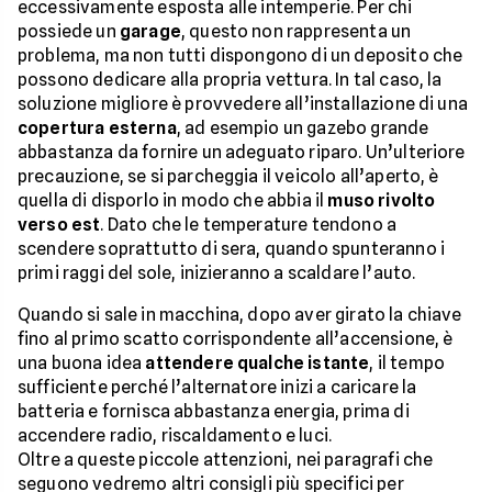
eccessivamente esposta alle intemperie. Per chi
possiede un
garage
, questo non rappresenta un
problema, ma non tutti dispongono di un deposito che
possono dedicare alla propria vettura. In tal caso, la
soluzione migliore è provvedere all’installazione di una
copertura esterna
, ad esempio un gazebo grande
abbastanza da fornire un adeguato riparo. Un’ulteriore
precauzione, se si parcheggia il veicolo all’aperto, è
quella di disporlo in modo che abbia il
muso rivolto
verso est
. Dato che le temperature tendono a
scendere soprattutto di sera, quando spunteranno i
primi raggi del sole, inizieranno a scaldare l’auto.
Quando si sale in macchina, dopo aver girato la chiave
fino al primo scatto corrispondente all’accensione, è
una buona idea
attendere qualche istante
, il tempo
sufficiente perché l’alternatore inizi a caricare la
batteria e fornisca abbastanza energia, prima di
accendere radio, riscaldamento e luci.
Oltre a queste piccole attenzioni, nei paragrafi che
seguono vedremo altri consigli più specifici per