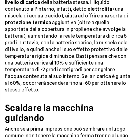
livello di carica
della batteria stessa. Il liquido
contenuto all’interno, infatti, detto
elettrolita
(una
miscela di acqua e acido), aiuta ad offrire una sorta di
protezione termica
aggiuntiva (oltre a quella
apportata dalla copertura in propilene che avvolge la
batteria), aumentando la reale temperatura di circa 5
gradi. Tuttavia, con la batteria scarica, la miscela cala
di livello, e quindi anche il suo effetto protettivo dalle
temperature rigide diminuisce. Basti pensare che con
una batteria carica al 10% è sufficiente una
temperatura di -2 gradi centigradi per congelare
l’acqua contenuta al suo interno. Se la ricarica è giunta
al 60%, occorrerà scendere fino a -60 per ottenere lo
stesso effetto.
Scaldare la macchina
guidando
Anche se a prima impressione può sembrare un luogo
comune, non tenere la macchina ferma troppo a lungo