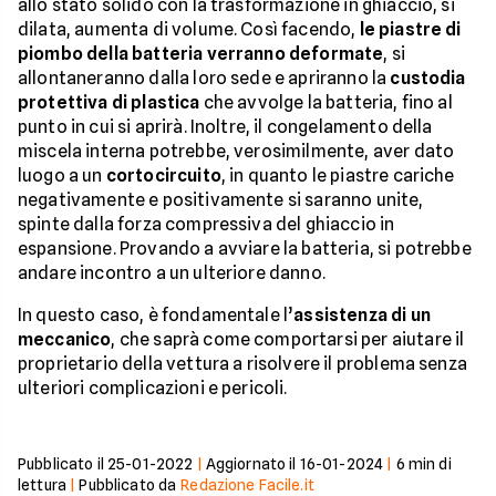
allo stato solido con la trasformazione in ghiaccio, si
dilata, aumenta di volume. Così facendo,
le piastre di
piombo della batteria verranno deformate
, si
allontaneranno dalla loro sede e apriranno la
custodia
protettiva di plastica
che avvolge la batteria, fino al
punto in cui si aprirà. Inoltre, il congelamento della
miscela interna potrebbe, verosimilmente, aver dato
luogo a un
cortocircuito
, in quanto le piastre cariche
negativamente e positivamente si saranno unite,
spinte dalla forza compressiva del ghiaccio in
espansione. Provando a avviare la batteria, si potrebbe
andare incontro a un ulteriore danno.
In questo caso, è fondamentale l’
assistenza di un
meccanico
, che saprà come comportarsi per aiutare il
proprietario della vettura a risolvere il problema senza
ulteriori complicazioni e pericoli.
Pubblicato il
25-01-2022
|
Aggiornato il
16-01-2024
|
6
min di
lettura
|
Pubblicato da
Redazione Facile.it