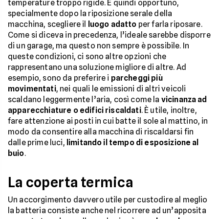
temperature troppo rigide. È quindi opportuno,
specialmente dopo la riposizione serale della
macchina, scegliere il
luogo adatto
per farla riposare.
Come si diceva in precedenza, l’ideale sarebbe disporre
di un garage, ma questo non sempre è possibile. In
queste condizioni, ci sono altre opzioni che
rappresentano una soluzione migliore di altre. Ad
esempio, sono da preferire i
parcheggi più
movimentati
, nei quali le emissioni di altri veicoli
scaldano leggermente l’aria, così come la
vicinanza ad
apparecchiature o edifici riscaldati
. È utile, inoltre,
fare attenzione ai posti in cui batte il sole al mattino, in
modo da consentire alla macchina di riscaldarsi fin
dalle prime luci,
limitando il tempo di esposizione al
buio
.
La coperta termica
Un accorgimento davvero utile per custodire al meglio
la batteria consiste anche nel ricorrere ad un’apposita