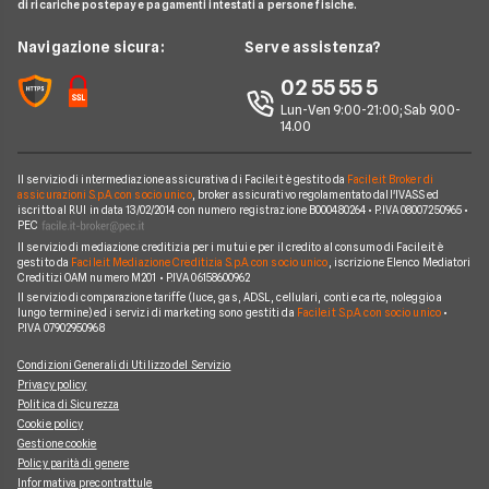
Offerte Telefonia Mobile Partita Iva
di ricariche postepay e pagamenti intestati a persone fisiche.
Noleggio Lungo Termine Auto Usate
Prestito per ristrutturazione
Facile.it Corporate
Notizie Telefonia Mobile
Navigazione sicura:
Serve assistenza?
Noleggio Lungo Termine Auto Elettriche
Notizie Finanziamenti
Facile.it Club
Notizie TV a pagamento
02 55 55 5
Notizie noleggio
We're hiring!
Lavora in Facile.it
Lun-Ven 9:00-21:00; Sab 9.00-
14.00
Il servizio di intermediazione assicurativa di Facile.it è gestito da
Facile.it Broker di
assicurazioni S.p.A. con socio unico
, broker assicurativo regolamentato dall'IVASS ed
iscritto al RUI in data 13/02/2014 con numero registrazione B000480264 • P.IVA 08007250965 •
PEC
Il servizio di mediazione creditizia per i mutui e per il credito al consumo di Facile.it è
gestito da
Facile.it Mediazione Creditizia S.p.A. con socio unico
, iscrizione Elenco Mediatori
Creditizi OAM numero M201 • P.IVA 06158600962
Il servizio di comparazione tariffe (luce, gas, ADSL, cellulari, conti e carte, noleggio a
lungo termine) ed i servizi di marketing sono gestiti da
Facile.it S.p.A. con socio unico
•
P.IVA 07902950968
Condizioni Generali di Utilizzo del Servizio
Privacy policy
Politica di Sicurezza
Cookie policy
Gestione cookie
Policy parità di genere
Informativa precontrattule