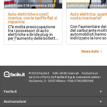
pubblicato il 18 novembre 2022
pubblicato il 11 novemb
Auto elettriche e costi
Auto elettrica: quan
ricarica: con le tariffe flat si
costa ricaricarla?
risparmia
Con l'aumentare dei
C’è molta preoccupazione
del carburante molti
tra i possessori di auto
automobilisti hanno
elettriche e ibride plug-in
indirizzato la loro sc
per l’aumento delle bollette
verso le auto a zero
dell’energia che
emissioni, ma consi
inevitabilmente ricade sui
anche il caro energia
costi delle ricariche, col
News Auto
spontaneo domandar
rischio di pagare cifre un
puntare verso un'au
tempo impensabili. Tuttavia
elettrica sia ancora
l’elettrico è ancora
conveniente e quali 
ampiamente conveniente.
oggi i costi di ricaric
© 2026 Facile.it
Tutti i diritti riservati
Facile.it è un
servizio offerto da
Facile.it S.p.A. con socio unico
•
Via Sannio, 3 - 20137 Milano • P.IVA 07902950968
Facile.it
Assicurazioni
Chi siamo