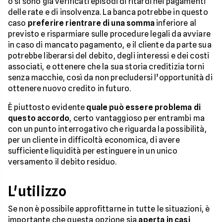
o si sono già verificati episodi di ritardi nei pagamenti
delle rate e di insolvenza. La banca potrebbe in questo
caso
preferire rientrare di una somma
inferiore al
previsto e risparmiare sulle procedure legali da avviare
in caso di mancato pagamento, e il cliente da parte sua
potrebbe liberarsi del debito, degli interessi e dei costi
associati, e ottenere che la sua storia creditizia torni
senza macchie, così da non precludersi l’opportunità di
ottenere nuovo credito in futuro.
È piuttosto evidente
quale può essere problema di
questo accordo
, certo vantaggioso per entrambi ma
con un punto interrogativo che riguarda la possibilità,
per un cliente in difficoltà economica, di avere
sufficiente liquidità per estinguere in un unico
versamento il debito residuo.
L'utilizzo
Se non è possibile approfittarne in tutte le situazioni, è
importante che questa opzione sia
aperta in casi