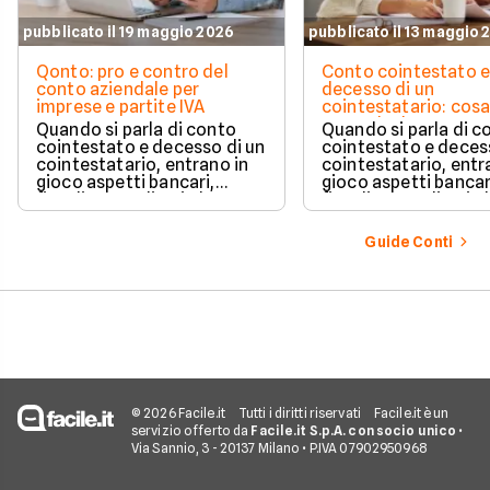
pubblicato il 19 maggio 2026
pubblicato il 13 maggio 
Qonto: pro e contro del
Conto cointestato 
conto aziendale per
decesso di un
imprese e partite IVA
cointestatario: cos
succede davvero tr
Quando si parla di conto
Quando si parla di c
blocchi, quote e
cointestato e decesso di un
cointestato e deces
successione
cointestatario, entrano in
cointestatario, entr
gioco aspetti bancari,
gioco aspetti bancar
fiscali ed ereditari che
fiscali ed ereditari c
spesso generano
spesso generano
confusione.
confusione.
Guide Conti
© 2026 Facile.it
Tutti i diritti riservati
Facile.it è un
servizio offerto da
Facile.it S.p.A. con socio unico
•
Via Sannio, 3 - 20137 Milano • P.IVA 07902950968