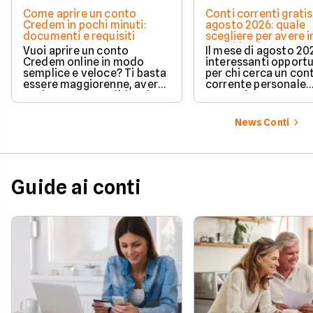
Come aprire un conto
Conti correnti gratis
Credem in pochi minuti:
agosto 2026: quale
documenti e requisiti
scegliere per avere i
e cashback?
Vuoi aprire un conto
Il mese di agosto 20
Credem online in modo
interessanti opport
semplice e veloce? Ti basta
per chi cerca un con
essere maggiorenne, avere
corrente personale
un documento valido o lo
conveniente e a zer
SPID e preparare pochi dati
personali per completare
News Conti
l'attivazione in pochissimi
minuti. Scopri subito tutti i
requisiti e i passaggi
necessari per iniziare!
Guide ai conti